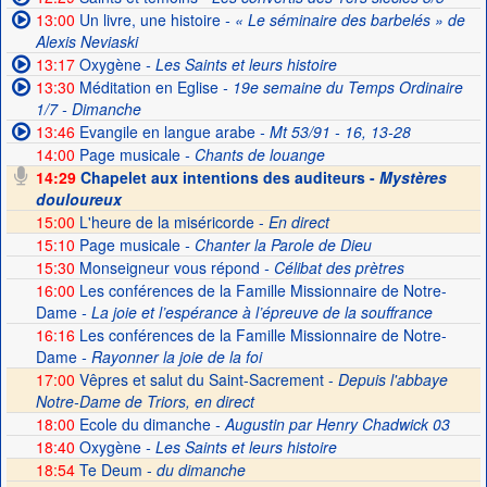
13:00
Un livre, une histoire
- « Le séminaire des barbelés » de
Alexis Neviaski
13:17
Oxygène
- Les Saints et leurs histoire
13:30
Méditation en Eglise
- 19e semaine du Temps Ordinaire
1/7 - Dimanche
13:46
Evangile en langue arabe
- Mt 53/91 - 16, 13-28
14:00
Page musicale
- Chants de louange
14:29
Chapelet aux intentions des auditeurs -
Mystères
douloureux
15:00
L'heure de la miséricorde -
En direct
15:10
Page musicale
- Chanter la Parole de Dieu
15:30
Monseigneur vous répond
- Célibat des prètres
16:00
Les conférences de la Famille Missionnaire de Notre-
Dame
- La joie et l’espérance à l’épreuve de la souffrance
16:16
Les conférences de la Famille Missionnaire de Notre-
Dame
- Rayonner la joie de la foi
17:00
Vêpres et salut du Saint-Sacrement -
Depuis l'abbaye
Notre-Dame de Triors, en direct
18:00
Ecole du dimanche
- Augustin par Henry Chadwick 03
18:40
Oxygène
- Les Saints et leurs histoire
18:54
Te Deum -
du dimanche