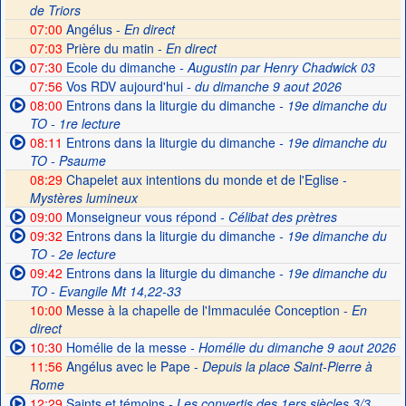
de Triors
07:00
Angélus -
En direct
07:03
Prière du matin -
En direct
07:30
Ecole du dimanche
- Augustin par Henry Chadwick 03
07:56
Vos RDV aujourd'hui
- du dimanche 9 aout 2026
08:00
Entrons dans la liturgie du dimanche
- 19e dimanche du
TO - 1re lecture
08:11
Entrons dans la liturgie du dimanche
- 19e dimanche du
TO - Psaume
08:29
Chapelet aux intentions du monde et de l'Eglise -
Mystères lumineux
09:00
Monseigneur vous répond
- Célibat des prètres
09:32
Entrons dans la liturgie du dimanche
- 19e dimanche du
TO - 2e lecture
09:42
Entrons dans la liturgie du dimanche
- 19e dimanche du
TO - Evangile Mt 14,22-33
10:00
Messe à la chapelle de l'Immaculée Conception -
En
direct
10:30
Homélie de la messe
- Homélie du dimanche 9 aout 2026
11:56
Angélus avec le Pape -
Depuis la place Saint-Pierre à
Rome
12:29
Saints et témoins
- Les convertis des 1ers siècles 3/3