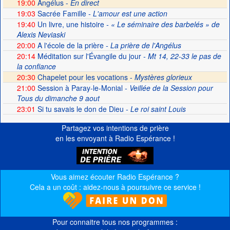
19:00
Angélus -
En direct
19:03
Sacrée Famille
- L'amour est une action
19:40
Un livre, une histoire
- « Le séminaire des barbelés » de
Alexis Neviaski
20:00
A l'école de la prière
- La prière de l'Angélus
20:14
Méditation sur l'Évangile du jour
- Mt 14, 22-33 le pas de
la confiance
20:30
Chapelet pour les vocations -
Mystères glorieux
21:00
Session à Paray-le-Monial
- Veillée de la Session pour
Tous du dimanche 9 aout
23:01
Si tu savais le don de Dieu
- Le roi saint Louis
Partagez vos intentions de prière
en les envoyant à Radio Espérance !
Vous aimez écouter Radio Espérance ?
Cela a un coût : aidez-nous à poursuivre ce service !
Pour connaitre tous nos programmes :