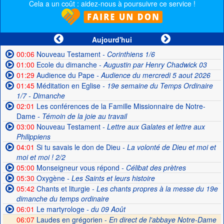
Cela a un coût : aidez-nous à poursuivre ce service !
Aujourd'hui
00:06
Nouveau Testament
- Corinthiens 1/6
01:00
Ecole du dimanche
- Augustin par Henry Chadwick 03
01:29
Audience du Pape
- Audience du mercredi 5 aout 2026
01:45
Méditation en Eglise
- 19e semaine du Temps Ordinaire
1/7 - Dimanche
02:01
Les conférences de la Famille Missionnaire de Notre-
Dame
- Témoin de la joie au travail
03:00
Nouveau Testament
- Lettre aux Galates et lettre aux
Philippiens
04:01
Si tu savais le don de Dieu
- La volonté de Dieu et moi et
moi et moi ! 2/2
05:00
Monseigneur vous répond
- Célibat des prètres
05:30
Oxygène
- Les Saints et leurs histoire
05:42
Chants et liturgie
- Les chants propres à la messe du 19e
dimanche du temps ordinaire
06:01
Le martyrologe
- du 09 Août
06:07
Laudes en grégorien -
En direct de l'abbaye Notre-Dame