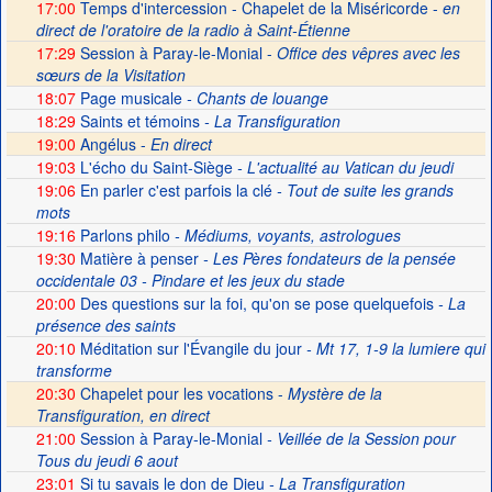
17:00
Temps d'intercession - Chapelet de la Miséricorde -
en
direct de l'oratoire de la radio à Saint-Étienne
17:29
Session à Paray-le-Monial -
Office des vêpres avec les
sœurs de la Visitation
18:07
Page musicale
- Chants de louange
18:29
Saints et témoins
- La Transfiguration
19:00
Angélus -
En direct
19:03
L'écho du Saint-Siège
- L'actualité au Vatican du jeudi
19:06
En parler c'est parfois la clé
- Tout de suite les grands
mots
19:16
Parlons philo
- Médiums, voyants, astrologues
19:30
Matière à penser
- Les Pères fondateurs de la pensée
occidentale 03 - Pindare et les jeux du stade
20:00
Des questions sur la foi, qu'on se pose quelquefois
- La
présence des saints
20:10
Méditation sur l'Évangile du jour
- Mt 17, 1-9 la lumiere qui
transforme
20:30
Chapelet pour les vocations -
Mystère de la
Transfiguration, en direct
21:00
Session à Paray-le-Monial
- Veillée de la Session pour
Tous du jeudi 6 aout
23:01
Si tu savais le don de Dieu
- La Transfiguration