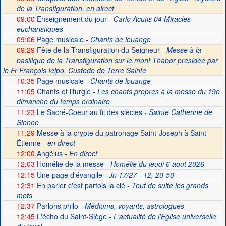
de la Transfiguration, en direct
09:00
Enseignement du jour
- Carlo Acutis 04 Miracles
eucharistiques
09:06
Page musicale
- Chants de louange
09:29
Fête de la Transfiguration du Seigneur -
Messe à la
basilique de la Transfiguration sur le mont Thabor présidée par
le Fr François Ielpo, Custode de Terre Sainte
10:35
Page musicale
- Chants de louange
11:05
Chants et liturgie
- Les chants propres à la messe du 19e
dimanche du temps ordinaire
11:23
Le Sacré-Coeur au fil des siècles
- Sainte Catherine de
Sienne
11:29
Messe à la crypte du patronage Saint-Joseph à Saint-
Étienne -
en direct
12:00
Angélus -
En direct
12:03
Homélie de la messe
- Homélie du jeudi 6 aout 2026
12:15
Une page d'évangile
- Jn 17/27 - 12, 20-50
12:31
En parler c'est parfois la clé
- Tout de suite les grands
mots
12:37
Parlons philo
- Médiums, voyants, astrologues
12:45
L'écho du Saint-Siège
- L'actualité de l'Eglise universelle