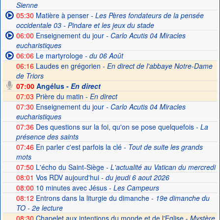
Sienne
05:30
Matière à penser
- Les Pères fondateurs de la pensée
occidentale 03 - Pindare et les jeux du stade
06:00
Enseignement du jour
- Carlo Acutis 04 Miracles
eucharistiques
06:06
Le martyrologe
- du 06 Août
06:16
Laudes en grégorien -
En direct de l'abbaye Notre-Dame
de Triors
07:00
Angélus -
En direct
07:03
Prière du matin -
En direct
07:30
Enseignement du jour
- Carlo Acutis 04 Miracles
eucharistiques
07:36
Des questions sur la foi, qu'on se pose quelquefois
- La
présence des saints
07:46
En parler c'est parfois la clé
- Tout de suite les grands
mots
07:50
L'écho du Saint-Siège
- L'actualité au Vatican du mercredi
08:01
Vos RDV aujourd'hui
- du jeudi 6 aout 2026
08:00
10 minutes avec Jésus
- Les Campeurs
08:12
Entrons dans la liturgie du dimanche
- 19e dimanche du
TO - 2e lecture
08:30
Chapelet aux intentions du monde et de l'Eglise -
Mystère