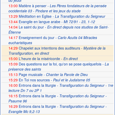
du jeudi
13:00
Matière à penser
- Les Pères fondateurs de la pensée
occidentale 03 - Pindare et les jeux du stade
13:29
Méditation en Eglise
- La Transfiguration du Seigneur
13:44
Evangile en langue arabe
- Mt 72/91 - 23, 1-12
14:04
Le saint du jour
- En direct depuis nos studios de Saint-
Étienne
14:17
Enseignement du jour
- Carlo Acutis 04 Miracles
eucharistiques
14:29
Chapelet aux intentions des auditeurs -
Mystère de la
Transfiguration, en direct
15:00
L'heure de la miséricorde -
En direct
15:09
Des questions sur la foi, qu'on se pose quelquefois
- La
présence des saints
15:13
Page musicale
- Chanter la Parole de Dieu
15:29
En Toi nos sources
- Paul et le Judaïsme 05
16:00
Entrons dans la liturgie
- Transfiguration du Seigneur - 1re
lecture Dn 7 ou 2P 1
16:15
Entrons dans la liturgie
- Transfiguration du Seigneur -
Psaume 96
16:29
Entrons dans la liturgie
- Transfiguration du Seigneur -
Evangile Mc 9,2-13