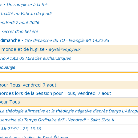
lé
Un complexe à la fois
•
ctualité au Vatican du jeudi
endredi 7 aout 2026
 secret d'un bel été
u dimanche
19e dimanche du TO - Evangile Mt 14,22-33
•
 monde et de l'Eglise
Mystères joyeux
•
rlo Acutis 05 Miracles eucharistiques
 louange
pour Tous, vendredi 7 aout
rdes lors de la Session pour Tous, vendredi 7 aout
pour Tous
La théologie afirmative et la théologie négative d'après Denys L'Aérop
semaine du Temps Ordinaire 6/7 - Vendredi + Saint Sixte II
Mt 73/91 - 23, 13-36
 depuis nos studios de Saint-Étienne