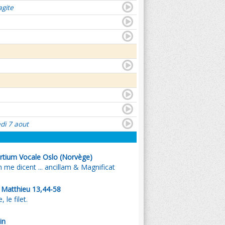
agite
di 7 aout
tium Vocale Oslo (Norvège)
me dicent ... ancillam & Magnificat
. Matthieu 13,44-58
, le filet.
in