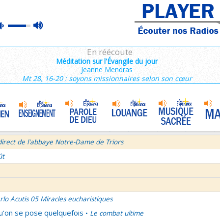
ins 2/3 : 6,15-11,36
max
mute
es de Saint François de Sales 37/106
volume
 secret d'un bel été
En réécoute
semaine du Temps Ordinaire 6/7 - Vendredi + Saint Sixte II
Méditation sur l'Évangile du jour
Jeanne Mendras
irect avec le Père Denis Mertz
Mt 28, 16-20 : soyons missionnaires selon son cœur
tre aux Galates
La Transfiguration
•
et le Judaïsme 05
La théologie afirmative et la théologie négative d'après Denys L'Aérop
direct de l'abbaye Notre-Dame de Triors
ût
rlo Acutis 05 Miracles eucharistiques
qu'on se pose quelquefois
Le combat ultime
•