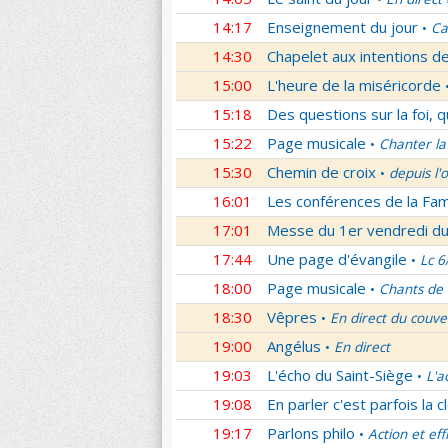
14:17
Enseignement du jour
Ca
•
14:30
Chapelet aux intentions d
15:00
L'heure de la miséricorde
15:18
Des questions sur la foi, 
15:22
Page musicale
Chanter la
•
15:30
Chemin de croix
depuis l'
•
16:01
Les conférences de la Fa
17:01
Messe du 1er vendredi d
17:44
Une page d'évangile
Lc 6
•
18:00
Page musicale
Chants de
•
18:30
Vêpres
En direct du couve
•
19:00
Angélus
En direct
•
19:03
L'écho du Saint-Siège
L'a
•
19:08
En parler c'est parfois la c
19:17
Parlons philo
Action et eff
•