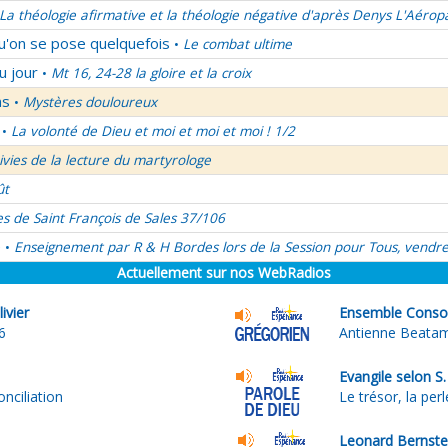
La théologie afirmative et la théologie négative d'après Denys L'Aérop
qu'on se pose quelquefois
Le combat ultime
•
u jour
Mt 16, 24-28 la gloire et la croix
•
ns
Mystères douloureux
•
La volonté de Dieu et moi et moi et moi ! 1/2
•
uivies de la lecture du martyrologe
ût
es de Saint François de Sales 37/106
é
Enseignement par R & H Bordes lors de la Session pour Tous, vendre
•
Actuellement sur nos WebRadios
ivier
Ensemble Consor
6
Antienne Beatam 
Evangile selon S
nciliation
Le trésor, la perle
Leonard Bernste