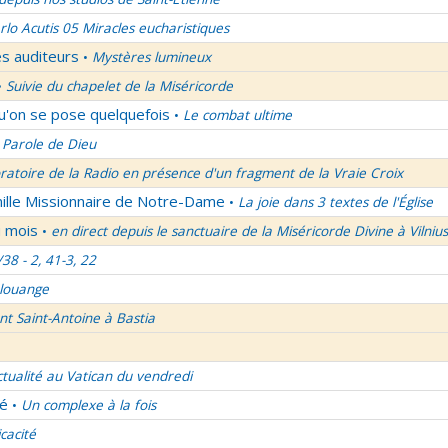
rlo Acutis 05 Miracles eucharistiques
es auditeurs
Mystères lumineux
•
Suivie du chapelet de la Miséricorde
•
qu'on se pose quelquefois
Le combat ultime
•
 Parole de Dieu
oratoire de la Radio en présence d'un fragment de la Vraie Croix
mille Missionnaire de Notre-Dame
La joie dans 3 textes de l'Église
•
u mois
en direct depuis le sanctuaire de la Miséricorde Divine à Vilnius
•
/38 - 2, 41-3, 22
 louange
nt Saint-Antoine à Bastia
ctualité au Vatican du vendredi
lé
Un complexe à la fois
•
icacité