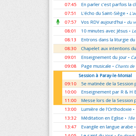
07:45
En parler c'est parfois la c
07:51
L'écho du Saint-Siège
L'a
•
07:57
Vos RDV aujourd'hui
du v
•
08:01
10 minutes avec Jésus
Le
•
08:13
Entrons dans la liturgie d
08:30
Chapelet aux intentions du
09:01
Enseignement du jour
Ca
•
09:08
Page musicale
Chants de
•
Session à Paray-le-Monial
09:10
5e matinée de la Session 
10:00
Enseignement par R & H Bo
11:00
Messe lors de la Session 
13:00
Lumière de l'Orthodoxie
•
13:32
Méditation en Eglise
18e 
•
13:47
Evangile en langue arabe
•
14:05
Le saint du jour
En direct
•