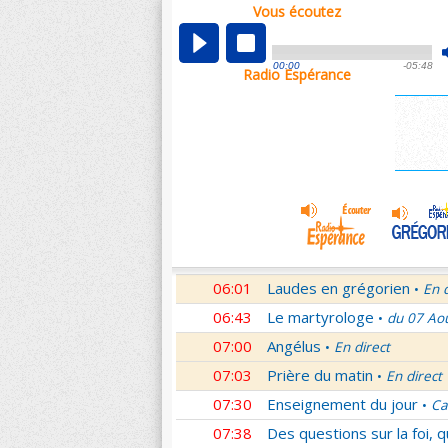
Vous écoutez
00:04
Nouveau Testament
Roma
•
01:03
Sentinelles de la foi
Lettr
•
00:00
-05:48
Radio Espérance
01:32
10 minutes avec Jésus
Le
•
01:46
Méditation en Eglise
18e 
•
02:01
Veilleurs dans la nuit
En d
•
03:01
Nouveau Testament
Let
•
04:01
Si tu savais le don de Dieu
05:01
En Toi nos sources
Paul 
•
05:30
Lumière de l'Orthodoxie
•
06:01
Laudes en grégorien
En 
•
06:43
Le martyrologe
du 07 Ao
•
07:00
Angélus
En direct
•
07:03
Prière du matin
En direct
•
07:30
Enseignement du jour
Ca
•
07:38
Des questions sur la foi, 