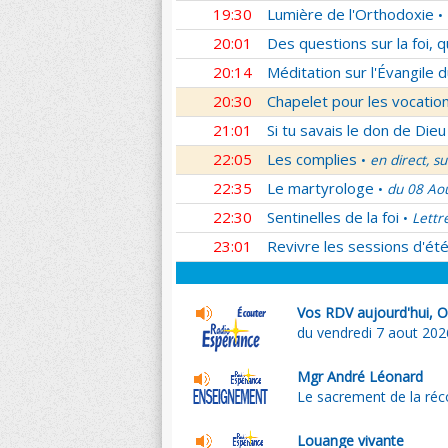
19:30
Lumière de l'Orthodoxie
•
20:01
Des questions sur la foi, 
20:14
Méditation sur l'Évangile d
20:30
Chapelet pour les vocatio
21:01
Si tu savais le don de Dieu
22:05
Les complies
en direct, s
•
22:35
Le martyrologe
du 08 Ao
•
22:30
Sentinelles de la foi
Lettr
•
23:01
Revivre les sessions d'ét
Vos RDV aujourd'hui, Ol
du vendredi 7 aout 202
Mgr André Léonard
Le sacrement de la réco
Louange vivante