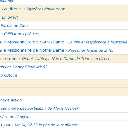
 louange
es auditeurs
Mystères douloureux
•
En direct
•
 Parole de Dieu
Célibat des prètres
•
mille Missionnaire de Notre-Dame
La joie et l’espérance à l’épreuve
•
mille Missionnaire de Notre-Dame
Rayonner la joie de la foi
•
Sacrement
Depuis l'abbaye Notre-Dame de Triors, en direct
•
tin par Henry Chadwick 03
rs histoire
t une action
 séminaire des barbelés » de Alexis Neviaski
rière de l'Angélus
u jour
Mt 14, 22-33 le pas de la confiance
•