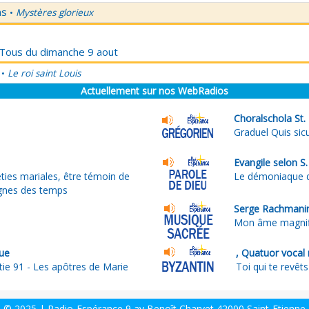
ns
Mystères glorieux
•
r Tous du dimanche 9 aout
Le roi saint Louis
•
Actuellement sur nos WebRadios
Choralschola St. 
Graduel Quis si
Evangile selon S
ties mariales, être témoin de
Le démoniaque 
ignes des temps
Serge Rachmani
Mon âme magnifi
ue
, Quatuor vocal 
tie 91 - Les apôtres de Marie
Toi qui te revêts
© 2025 | Radio-Espérance 9 av Benoît Charvet 42000 Saint-Etienne