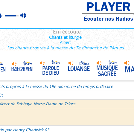
nthiens 1/6
max
mute
tin par Henry Chadwick 03
volume
ce du mercredi 5 aout 2026
En réécoute
semaine du Temps Ordinaire 1/7 - Dimanche
Chants et liturgie
Albert
mille Missionnaire de Notre-Dame
Témoin de la joie au travail
•
Les chants propres à la messe du 7e dimanche de Pâques
re aux Galates et lettre aux Philippiens
La volonté de Dieu et moi et moi et moi ! 2/2
•
Célibat des prètres
•
rs histoire
nts propres à la messe du 19e dimanche du temps ordinaire
ût
direct de l'abbaye Notre-Dame de Triors
tin par Henry Chadwick 03