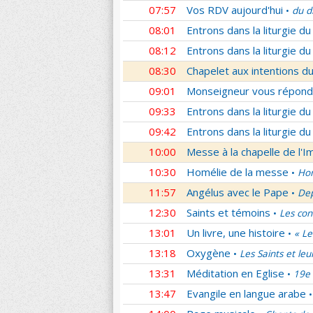
07:57
Vos RDV aujourd'hui
du d
•
08:01
Entrons dans la liturgie d
08:12
Entrons dans la liturgie d
08:30
Chapelet aux intentions du
09:01
Monseigneur vous répond
09:33
Entrons dans la liturgie d
09:42
Entrons dans la liturgie d
10:00
Messe à la chapelle de l'
10:30
Homélie de la messe
Hom
•
11:57
Angélus avec le Pape
Dep
•
12:30
Saints et témoins
Les con
•
13:01
Un livre, une histoire
« Le
•
13:18
Oxygène
Les Saints et leu
•
13:31
Méditation en Eglise
19e 
•
13:47
Evangile en langue arabe
•