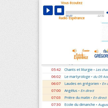
Vous écoutez
00:07
Nouveau Testament
Cori
•
01:00
Ecole du dimanche
Augus
•
00:00
-12:51
Radio Espérance
01:30
Audience du Pape
Audien
•
01:45
Méditation en Eglise
19e 
•
02:01
Les conférences de la Fa
03:00
Nouveau Testament
Lett
•
04:01
Si tu savais le don de Dieu
05:01
Monseigneur vous répond
05:30
Oxygène
Les Saints et leu
•
05:42
Chants et liturgie
Les cha
•
06:02
Le martyrologe
du 09 Ao
•
06:07
Laudes en grégorien
En 
•
07:00
Angélus
En direct
•
07:03
Prière du matin
En direct
•
07:30
Ecole du dimanche
Augus
•