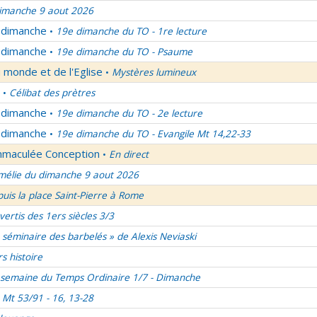
imanche 9 aout 2026
u dimanche
19e dimanche du TO - 1re lecture
•
u dimanche
19e dimanche du TO - Psaume
•
 monde et de l'Eglise
Mystères lumineux
•
Célibat des prètres
•
u dimanche
19e dimanche du TO - 2e lecture
•
u dimanche
19e dimanche du TO - Evangile Mt 14,22-33
•
Immaculée Conception
En direct
•
élie du dimanche 9 aout 2026
uis la place Saint-Pierre à Rome
vertis des 1ers siècles 3/3
 séminaire des barbelés » de Alexis Neviaski
rs histoire
semaine du Temps Ordinaire 1/7 - Dimanche
Mt 53/91 - 16, 13-28