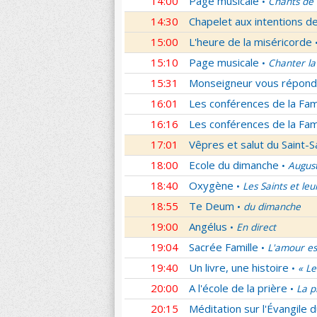
14:00
Page musicale
Chants de
•
14:30
Chapelet aux intentions d
15:00
L'heure de la miséricorde
15:10
Page musicale
Chanter la
•
15:31
Monseigneur vous répond
16:01
Les conférences de la Fa
16:16
Les conférences de la Fa
17:01
Vêpres et salut du Saint-
18:00
Ecole du dimanche
Augus
•
18:40
Oxygène
Les Saints et leu
•
18:55
Te Deum
du dimanche
•
19:00
Angélus
En direct
•
19:04
Sacrée Famille
L'amour es
•
19:40
Un livre, une histoire
« Le
•
20:00
A l'école de la prière
La p
•
20:15
Méditation sur l'Évangile d