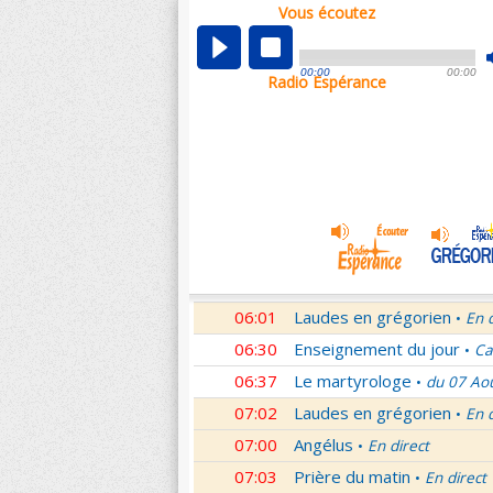
Vous écoutez
00:04
Nouveau Testament
Roma
•
01:03
Sentinelles de la foi
Lettr
•
00:00
00:00
Radio Espérance
01:32
10 minutes avec Jésus
Le
•
01:46
Méditation en Eglise
18e 
•
02:01
Veilleurs dans la nuit
En d
•
03:01
Nouveau Testament
Let
•
04:01
Si tu savais le don de Dieu
05:01
En Toi nos sources
Paul 
•
05:30
Lumière de l'Orthodoxie
•
06:01
Laudes en grégorien
En 
•
06:30
Enseignement du jour
Ca
•
06:37
Le martyrologe
du 07 Ao
•
07:02
Laudes en grégorien
En 
•
07:00
Angélus
En direct
•
07:03
Prière du matin
En direct
•