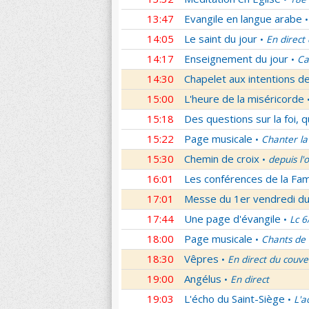
13:47
Evangile en langue arabe
•
14:05
Le saint du jour
En direct
•
14:17
Enseignement du jour
Ca
•
14:30
Chapelet aux intentions d
15:00
L'heure de la miséricorde
15:18
Des questions sur la foi, 
15:22
Page musicale
Chanter la
•
15:30
Chemin de croix
depuis l'
•
16:01
Les conférences de la Fa
17:01
Messe du 1er vendredi d
17:44
Une page d'évangile
Lc 6
•
18:00
Page musicale
Chants de
•
18:30
Vêpres
En direct du couve
•
19:00
Angélus
En direct
•
19:03
L'écho du Saint-Siège
L'a
•