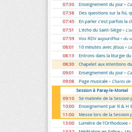
07:30
Enseignement du jour
Ca
•
07:38
Des questions sur la foi, 
07:45
En parler c'est parfois la c
07:51
L'écho du Saint-Siège
L'a
•
07:59
Vos RDV aujourd'hui
du v
•
08:01
10 minutes avec Jésus
Le
•
08:13
Entrons dans la liturgie d
08:30
Chapelet aux intentions du
09:01
Enseignement du jour
Ca
•
09:08
Page musicale
Chants de
•
Session à Paray-le-Monial
09:10
5e matinée de la Session 
10:00
Enseignement par R & H Bo
11:00
Messe lors de la Session 
13:00
Lumière de l'Orthodoxie
•
13:32
Méditation en Eglise
18e 
•