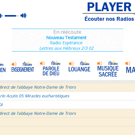
ins 2/3 : 6,15-11,36
max
mute
es de Saint François de Sales 37/106
volume
 secret d'un bel été
En réécoute
semaine du Temps Ordinaire 6/7 - Vendredi + Saint Sixte II
Nouveau Testament
Radio Espérance
irect avec le Père Denis Mertz
Lettres aux Hébreux 2/3 02
tre aux Galates
La Transfiguration
•
et le Judaïsme 05
La théologie afirmative et la théologie négative d'après Denys L'Aérop
direct de l'abbaye Notre-Dame de Triors
rlo Acutis 05 Miracles eucharistiques
ût
direct de l'abbaye Notre-Dame de Triors