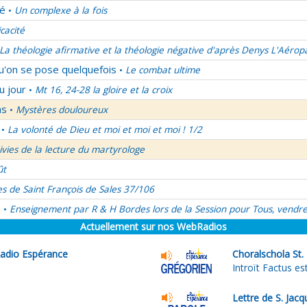
lé
Un complexe à la fois
•
icacité
La théologie afirmative et la théologie négative d'après Denys L'Aérop
qu'on se pose quelquefois
Le combat ultime
•
u jour
Mt 16, 24-28 la gloire et la croix
•
ns
Mystères douloureux
•
La volonté de Dieu et moi et moi et moi ! 1/2
•
uivies de la lecture du martyrologe
ût
es de Saint François de Sales 37/106
é
Enseignement par R & H Bordes lors de la Session pour Tous, vendre
•
Actuellement sur nos WebRadios
adio Espérance
Choralschola St. 
Introït Factus e
Lettre de S. Jac