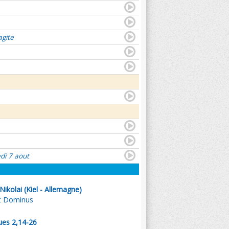
agite
di 7 aout
Nikolai (Kiel - Allemagne)
st Dominus
ques 2,14-26