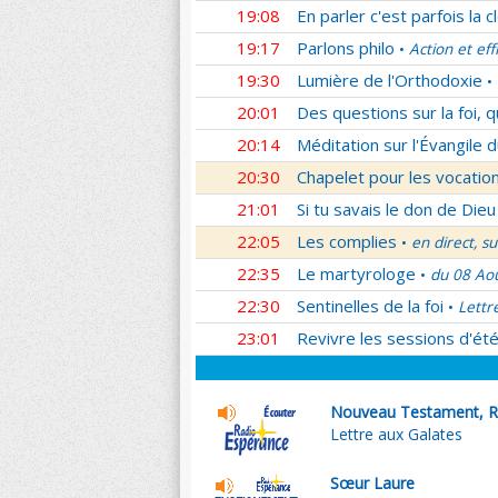
19:08
En parler c'est parfois la c
19:17
Parlons philo
Action et eff
•
19:30
Lumière de l'Orthodoxie
•
20:01
Des questions sur la foi, 
20:14
Méditation sur l'Évangile d
20:30
Chapelet pour les vocatio
21:01
Si tu savais le don de Dieu
22:05
Les complies
en direct, s
•
22:35
Le martyrologe
du 08 Ao
•
22:30
Sentinelles de la foi
Lettr
•
23:01
Revivre les sessions d'ét
Nouveau Testament, R
Lettre aux Galates
Sœur Laure