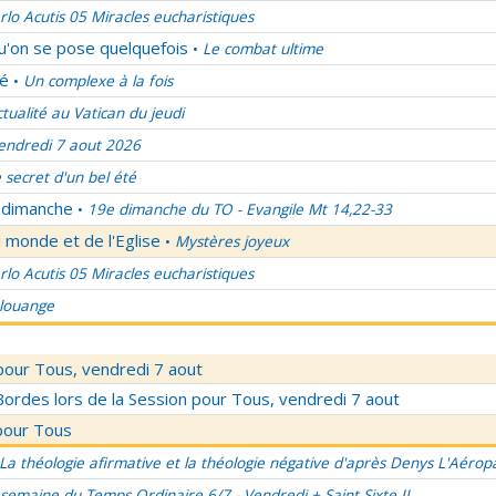
rlo Acutis 05 Miracles eucharistiques
qu'on se pose quelquefois
Le combat ultime
•
lé
Un complexe à la fois
•
ctualité au Vatican du jeudi
endredi 7 aout 2026
 secret d'un bel été
u dimanche
19e dimanche du TO - Evangile Mt 14,22-33
•
 monde et de l'Eglise
Mystères joyeux
•
rlo Acutis 05 Miracles eucharistiques
 louange
pour Tous, vendredi 7 aout
rdes lors de la Session pour Tous, vendredi 7 aout
pour Tous
La théologie afirmative et la théologie négative d'après Denys L'Aérop
semaine du Temps Ordinaire 6/7 - Vendredi + Saint Sixte II