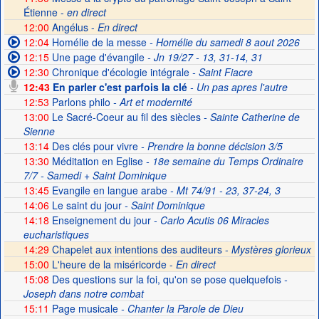
Étienne -
en direct
12:00
Angélus -
En direct
12:04
Homélie de la messe
- Homélie du samedi 8 aout 2026
12:15
Une page d'évangile
- Jn 19/27 - 13, 31-14, 31
12:30
Chronique d'écologie intégrale
- Saint Fiacre
12:43
En parler c'est parfois la clé
- Un pas apres l'autre
12:53
Parlons philo
- Art et modernité
13:00
Le Sacré-Coeur au fil des siècles
- Sainte Catherine de
Sienne
13:14
Des clés pour vivre
- Prendre la bonne décision 3/5
13:30
Méditation en Eglise
- 18e semaine du Temps Ordinaire
7/7 - Samedi + Saint Dominique
13:45
Evangile en langue arabe
- Mt 74/91 - 23, 37-24, 3
14:06
Le saint du jour
- Saint Dominique
14:18
Enseignement du jour
- Carlo Acutis 06 Miracles
eucharistiques
14:29
Chapelet aux intentions des auditeurs -
Mystères glorieux
15:00
L'heure de la miséricorde -
En direct
15:08
Des questions sur la foi, qu'on se pose quelquefois
-
Joseph dans notre combat
15:11
Page musicale
- Chanter la Parole de Dieu