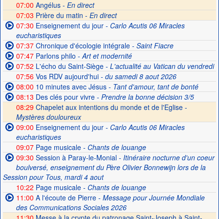
07:00
Angélus -
En direct
07:03
Prière du matin -
En direct
07:30
Enseignement du jour
- Carlo Acutis 06 Miracles
eucharistiques
07:37
Chronique d'écologie intégrale
- Saint Fiacre
07:47
Parlons philo
- Art et modernité
07:52
L'écho du Saint-Siège
- L'actualité au Vatican du vendredi
07:56
Vos RDV aujourd'hui
- du samedi 8 aout 2026
08:00
10 minutes avec Jésus
- Tant d'amour, tant de bonté
08:13
Des clés pour vivre
- Prendre la bonne décision 3/5
08:29
Chapelet aux intentions du monde et de l'Eglise -
Mystères douloureux
09:00
Enseignement du jour
- Carlo Acutis 06 Miracles
eucharistiques
09:07
Page musicale
- Chants de louange
09:30
Session à Paray-le-Monial
- Itinéraire nocturne d'un coeur
boulversé, enseignement du Père Olivier Bonnewijn lors de la
Session pour Tous, mardi 4 aout
10:22
Page musicale
- Chants de louange
11:00
A l'écoute de Pierre
- Message pour Journée Mondiale
des Communications Sociales 2026
11:30
Messe à la crypte du patronage Saint-Joseph à Saint-