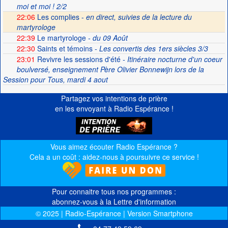
moi et moi ! 2/2
22:06
Les complies -
en direct, suivies de la lecture du
martyrologe
22:39
Le martyrologe
- du 09 Août
22:30
Saints et témoins
- Les convertis des 1ers siècles 3/3
23:01
Revivre les sessions d'été
- Itinéraire nocturne d'un coeur
boulversé, enseignement Père Olivier Bonnewijn lors de la
Session pour Tous, mardi 4 aout
Partagez vos intentions de prière
en les envoyant à Radio Espérance !
Vous aimez écouter Radio Espérance ?
Cela a un coût : aidez-nous à poursuivre ce service !
Pour connaitre tous nos programmes :
abonnez-vous à la Lettre d'information
© 2025 | Radio-Espérance | Version Smartphone