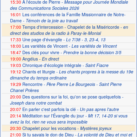
15:30
A l'écoute de Pierre
- Message pour Journée Mondiale
des Communications Sociales 2026
16:01
Les conférences de la Famille Missionnaire de Notre-
Dame
- Témoin de la joie au travail
17:00
Temps d'intercession - Chapelet de la Miséricorde -
en
direct des studios de la radio à Paray-le-Monial
17:33
Une page d'évangile
- Lc 7/38 - 3, 23-4, 13
18:00
Les variétés de Vincent
- Les variétés de Vincent
18:47
Des clés pour vivre
- Prendre la bonne décision 3/5
19:00
Angélus -
En direct
19:03
Chronique d'écologie intégrale
- Saint Fiacre
19:12
Chants et liturgie
- Les chants propres à la messe du 19e
dimanche du temps ordinaire
19:29
Rencontre
- Père Pierre Le Bourgeois - Saint Pierre
Chanel Prières
20:00
Des questions sur la foi, qu'on se pose quelquefois
-
Joseph dans notre combat
20:07
En parler c'est parfois la clé
- Un pas apres l'autre
20:14
Méditation sur l'Évangile du jour
- Mt 17, 14-20 si vous
avez la foi, rien ne vous sera impossible
20:30
Chapelet pour les vocations -
Mystères joyeux
21:00
Si tu savais le don de Dieu
- La volonté de Dieu et moi et