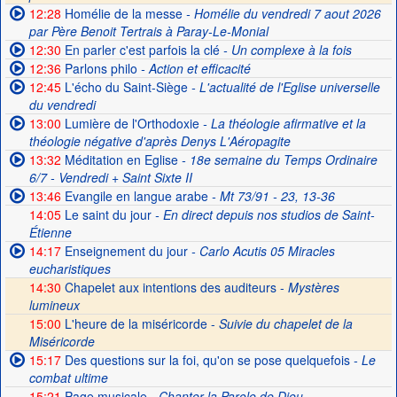
12:28
Homélie de la messe
- Homélie du vendredi 7 aout 2026
par Père Benoit Tertrais à Paray-Le-Monial
12:30
En parler c'est parfois la clé
- Un complexe à la fois
12:36
Parlons philo
- Action et efficacité
12:45
L'écho du Saint-Siège
- L'actualité de l'Eglise universelle
du vendredi
13:00
Lumière de l'Orthodoxie
- La théologie afirmative et la
théologie négative d'après Denys L'Aéropagite
13:32
Méditation en Eglise
- 18e semaine du Temps Ordinaire
6/7 - Vendredi + Saint Sixte II
13:46
Evangile en langue arabe
- Mt 73/91 - 23, 13-36
14:05
Le saint du jour
- En direct depuis nos studios de Saint-
Étienne
14:17
Enseignement du jour
- Carlo Acutis 05 Miracles
eucharistiques
14:30
Chapelet aux intentions des auditeurs -
Mystères
lumineux
15:00
L'heure de la miséricorde -
Suivie du chapelet de la
Miséricorde
15:17
Des questions sur la foi, qu'on se pose quelquefois
- Le
combat ultime
15:21
Page musicale
- Chanter la Parole de Dieu