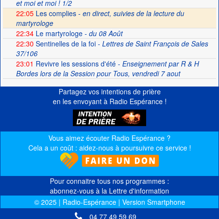
et moi et moi ! 1/2
22:05
Les complies -
en direct, suivies de la lecture du
martyrologe
22:34
Le martyrologe
- du 08 Août
22:30
Sentinelles de la foi
- Lettres de Saint François de Sales
37/106
23:01
Revivre les sessions d'été
- Enseignement par R & H
Bordes lors de la Session pour Tous, vendredi 7 aout
Partagez vos intentions de prière
en les envoyant à Radio Espérance !
Vous aimez écouter Radio Espérance ?
Cela a un coût : aidez-nous à poursuivre ce service !
Pour connaitre tous nos programmes :
abonnez-vous à la Lettre d'information
© 2025 | Radio-Espérance | Version Smartphone
04 77 49 59 69