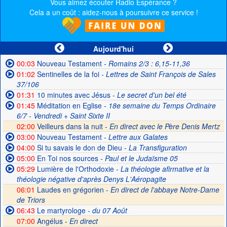
Vous aimez écouter Radio Espérance ?
Cela a un coût : aidez-nous à poursuivre ce service !
Aujourd'hui
00:03
Nouveau Testament
- Romains 2/3 : 6,15-11,36
01:02
Sentinelles de la foi
- Lettres de Saint François de Sales
37/106
01:31
10 minutes avec Jésus
- Le secret d'un bel été
01:45
Méditation en Eglise
- 18e semaine du Temps Ordinaire
6/7 - Vendredi + Saint Sixte II
02:00
Veilleurs dans la nuit -
En direct avec le Père Denis Mertz
03:00
Nouveau Testament
- Lettre aux Galates
04:00
Si tu savais le don de Dieu
- La Transfiguration
05:00
En Toi nos sources
- Paul et le Judaïsme 05
05:29
Lumière de l'Orthodoxie
- La théologie afirmative et la
théologie négative d'après Denys L'Aéropagite
06:01
Laudes en grégorien -
En direct de l'abbaye Notre-Dame
de Triors
06:43
Le martyrologe
- du 07 Août
07:00
Angélus -
En direct