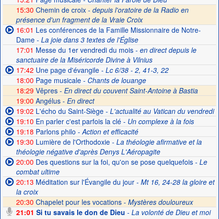
15:30
Chemin de croix -
depuis l'oratoire de la Radio en
présence d'un fragment de la Vraie Croix
16:01
Les conférences de la Famille Missionnaire de Notre-
Dame
- La joie dans 3 textes de l'Église
17:01
Messe du 1er vendredi du mois
- en direct depuis le
sanctuaire de la Miséricorde Divine à Vilnius
17:42
Une page d'évangile
- Lc 6/38 - 2, 41-3, 22
18:00
Page musicale
- Chants de louange
18:29
Vêpres -
En direct du couvent Saint-Antoine à Bastia
19:00
Angélus -
En direct
19:02
L'écho du Saint-Siège
- L'actualité au Vatican du vendredi
19:10
En parler c'est parfois la clé
- Un complexe à la fois
19:18
Parlons philo
- Action et efficacité
19:30
Lumière de l'Orthodoxie
- La théologie afirmative et la
théologie négative d'après Denys L'Aéropagite
20:00
Des questions sur la foi, qu'on se pose quelquefois
- Le
combat ultime
20:13
Méditation sur l'Évangile du jour
- Mt 16, 24-28 la gloire et
la croix
20:30
Chapelet pour les vocations -
Mystères douloureux
21:01
Si tu savais le don de Dieu
- La volonté de Dieu et moi