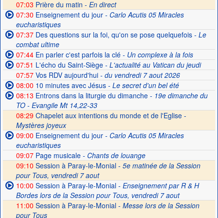
07:03
Prière du matin -
En direct
07:30
Enseignement du jour
- Carlo Acutis 05 Miracles
eucharistiques
07:37
Des questions sur la foi, qu'on se pose quelquefois
- Le
combat ultime
07:44
En parler c'est parfois la clé
- Un complexe à la fois
07:51
L'écho du Saint-Siège
- L'actualité au Vatican du jeudi
07:57
Vos RDV aujourd'hui
- du vendredi 7 aout 2026
08:00
10 minutes avec Jésus
- Le secret d'un bel été
08:13
Entrons dans la liturgie du dimanche
- 19e dimanche du
TO - Evangile Mt 14,22-33
08:29
Chapelet aux intentions du monde et de l'Eglise -
Mystères joyeux
09:00
Enseignement du jour
- Carlo Acutis 05 Miracles
eucharistiques
09:07
Page musicale
- Chants de louange
09:10
Session à Paray-le-Monial -
5e matinée de la Session
pour Tous, vendredi 7 aout
10:00
Session à Paray-le-Monial
- Enseignement par R & H
Bordes lors de la Session pour Tous, vendredi 7 aout
11:00
Session à Paray-le-Monial -
Messe lors de la Session
pour Tous