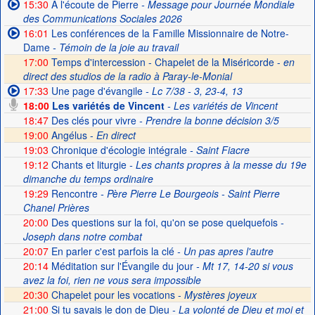
15:30
A l'écoute de Pierre
- Message pour Journée Mondiale
des Communications Sociales 2026
16:01
Les conférences de la Famille Missionnaire de Notre-
Dame
- Témoin de la joie au travail
17:00
Temps d'intercession - Chapelet de la Miséricorde -
en
direct des studios de la radio à Paray-le-Monial
17:33
Une page d'évangile
- Lc 7/38 - 3, 23-4, 13
18:00
Les variétés de Vincent
- Les variétés de Vincent
18:47
Des clés pour vivre
- Prendre la bonne décision 3/5
19:00
Angélus -
En direct
19:03
Chronique d'écologie intégrale
- Saint Fiacre
19:12
Chants et liturgie
- Les chants propres à la messe du 19e
dimanche du temps ordinaire
19:29
Rencontre
- Père Pierre Le Bourgeois - Saint Pierre
Chanel Prières
20:00
Des questions sur la foi, qu'on se pose quelquefois
-
Joseph dans notre combat
20:07
En parler c'est parfois la clé
- Un pas apres l'autre
20:14
Méditation sur l'Évangile du jour
- Mt 17, 14-20 si vous
avez la foi, rien ne vous sera impossible
20:30
Chapelet pour les vocations -
Mystères joyeux
21:00
Si tu savais le don de Dieu
- La volonté de Dieu et moi et