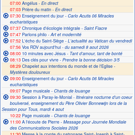
07:00
Angélus -
En direct
07:03
Prière du matin -
En direct
07:30
Enseignement du jour
- Carlo Acutis 06 Miracles
eucharistiques
07:37
Chronique d'écologie intégrale
- Saint Fiacre
07:47
Parlons philo
- Art et modernité
07:52
L'écho du Saint-Siège
- L'actualité au Vatican du vendredi
07:56
Vos RDV aujourd'hui
- du samedi 8 aout 2026
08:00
10 minutes avec Jésus
- Tant d'amour, tant de bonté
08:13
Des clés pour vivre
- Prendre la bonne décision 3/5
08:29
Chapelet aux intentions du monde et de l'Eglise -
Mystères douloureux
09:00
Enseignement du jour
- Carlo Acutis 06 Miracles
eucharistiques
09:07
Page musicale
- Chants de louange
09:30
Session à Paray-le-Monial
- Itinéraire nocturne d'un coeur
boulversé, enseignement du Père Olivier Bonnewijn lors de la
Session pour Tous, mardi 4 aout
10:22
Page musicale
- Chants de louange
11:00
A l'écoute de Pierre
- Message pour Journée Mondiale
des Communications Sociales 2026
11:30
Messe à la crypte du patronage Saint-Joseph à Saint-