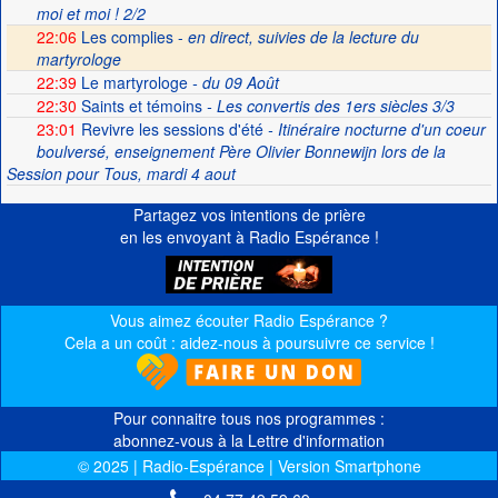
moi et moi ! 2/2
22:06
Les complies -
en direct, suivies de la lecture du
martyrologe
22:39
Le martyrologe
- du 09 Août
22:30
Saints et témoins
- Les convertis des 1ers siècles 3/3
23:01
Revivre les sessions d'été
- Itinéraire nocturne d'un coeur
boulversé, enseignement Père Olivier Bonnewijn lors de la
Session pour Tous, mardi 4 aout
Partagez vos intentions de prière
en les envoyant à Radio Espérance !
Vous aimez écouter Radio Espérance ?
Cela a un coût : aidez-nous à poursuivre ce service !
Pour connaitre tous nos programmes :
abonnez-vous à la Lettre d'information
© 2025 | Radio-Espérance | Version Smartphone