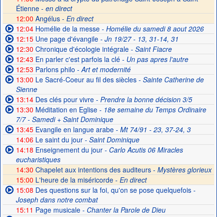
Étienne -
en direct
12:00
Angélus -
En direct
12:04
Homélie de la messe
- Homélie du samedi 8 aout 2026
12:15
Une page d'évangile
- Jn 19/27 - 13, 31-14, 31
12:30
Chronique d'écologie intégrale
- Saint Fiacre
12:43
En parler c'est parfois la clé
- Un pas apres l'autre
12:53
Parlons philo
- Art et modernité
13:00
Le Sacré-Coeur au fil des siècles
- Sainte Catherine de
Sienne
13:14
Des clés pour vivre
- Prendre la bonne décision 3/5
13:30
Méditation en Eglise
- 18e semaine du Temps Ordinaire
7/7 - Samedi + Saint Dominique
13:45
Evangile en langue arabe
- Mt 74/91 - 23, 37-24, 3
14:06
Le saint du jour
- Saint Dominique
14:18
Enseignement du jour
- Carlo Acutis 06 Miracles
eucharistiques
14:30
Chapelet aux intentions des auditeurs -
Mystères glorieux
15:00
L'heure de la miséricorde -
En direct
15:08
Des questions sur la foi, qu'on se pose quelquefois
-
Joseph dans notre combat
15:11
Page musicale
- Chanter la Parole de Dieu