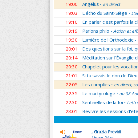
19:00
Angélus
En direct
•
19:03
L'écho du Saint-Siège
L'a
•
19:10
En parler c'est parfois la c
19:19
Parlons philo
Action et eff
•
19:30
Lumière de l'Orthodoxie
•
20:01
Des questions sur la foi, 
20:14
Méditation sur l'Évangile d
20:30
Chapelet pour les vocatio
21:01
Si tu savais le don de Dieu
22:05
Les complies
en direct, s
•
22:35
Le martyrologe
du 08 Ao
•
22:30
Sentinelles de la foi
Lettr
•
23:01
Revivre les sessions d'ét
, Grazia Previdi
Notre Père