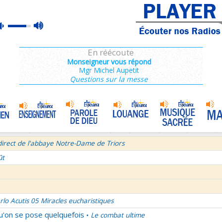
ins 2/3 : 6,15-11,36
max
mute
es de Saint François de Sales 37/106
volume
 secret d'un bel été
En réécoute
semaine du Temps Ordinaire 6/7 - Vendredi + Saint Sixte II
Monseigneur vous répond
Mgr Michel Aupetit
irect avec le Père Denis Mertz
Questions sur la messe
tre aux Galates
La Transfiguration
•
et le Judaïsme 05
La théologie afirmative et la théologie négative d'après Denys L'Aérop
direct de l'abbaye Notre-Dame de Triors
ût
rlo Acutis 05 Miracles eucharistiques
qu'on se pose quelquefois
Le combat ultime
•