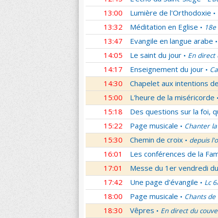
13:00
Lumière de l'Orthodoxie
•
13:32
Méditation en Eglise
18e 
•
13:47
Evangile en langue arabe
•
14:05
Le saint du jour
En direct
•
14:17
Enseignement du jour
Ca
•
14:30
Chapelet aux intentions d
15:00
L'heure de la miséricorde
15:18
Des questions sur la foi, 
15:22
Page musicale
Chanter la
•
15:30
Chemin de croix
depuis l'
•
16:01
Les conférences de la Fa
17:01
Messe du 1er vendredi d
17:42
Une page d'évangile
Lc 6
•
18:00
Page musicale
Chants de
•
18:30
Vêpres
En direct du couve
•