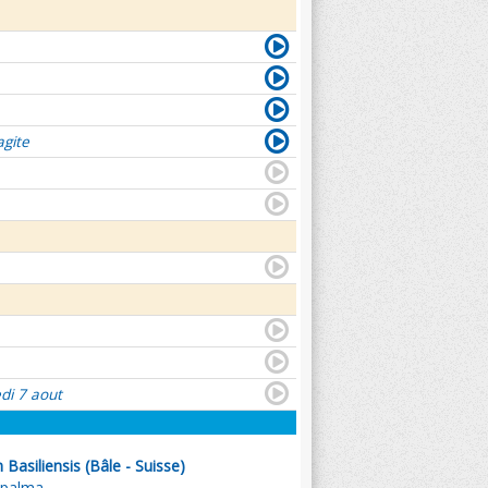
agite
di 7 aout
Basiliensis (Bâle - Suisse)
t palma