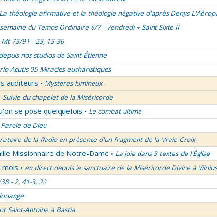
La théologie afirmative et la théologie négative d'après Denys L'Aérop
semaine du Temps Ordinaire 6/7 - Vendredi + Saint Sixte II
Mt 73/91 - 23, 13-36
 depuis nos studios de Saint-Étienne
rlo Acutis 05 Miracles eucharistiques
es auditeurs
Mystères lumineux
•
Suivie du chapelet de la Miséricorde
•
qu'on se pose quelquefois
Le combat ultime
•
 Parole de Dieu
oratoire de la Radio en présence d'un fragment de la Vraie Croix
mille Missionnaire de Notre-Dame
La joie dans 3 textes de l'Église
•
u mois
en direct depuis le sanctuaire de la Miséricorde Divine à Vilnius
•
/38 - 2, 41-3, 22
 louange
nt Saint-Antoine à Bastia