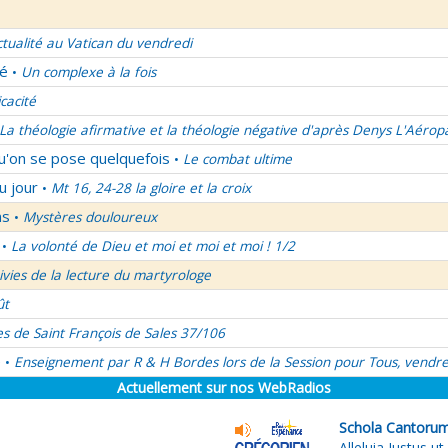
ctualité au Vatican du vendredi
lé
Un complexe à la fois
•
icacité
La théologie afirmative et la théologie négative d'après Denys L'Aérop
qu'on se pose quelquefois
Le combat ultime
•
u jour
Mt 16, 24-28 la gloire et la croix
•
ns
Mystères douloureux
•
La volonté de Dieu et moi et moi et moi ! 1/2
•
uivies de la lecture du martyrologe
ût
es de Saint François de Sales 37/106
é
Enseignement par R & H Bordes lors de la Session pour Tous, vendre
•
Actuellement sur nos WebRadios
Schola Cantorum 
Alleluia Iustus u