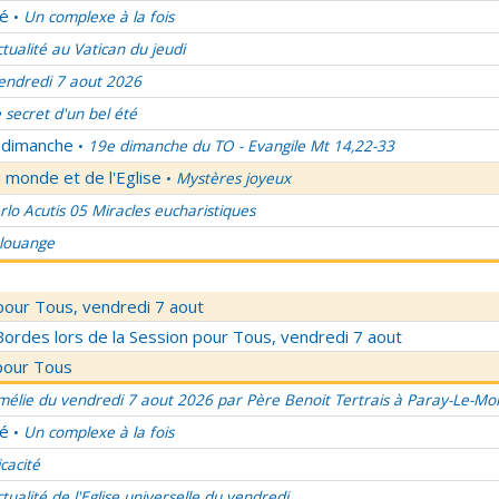
lé
Un complexe à la fois
•
ctualité au Vatican du jeudi
endredi 7 aout 2026
 secret d'un bel été
u dimanche
19e dimanche du TO - Evangile Mt 14,22-33
•
 monde et de l'Eglise
Mystères joyeux
•
rlo Acutis 05 Miracles eucharistiques
 louange
pour Tous, vendredi 7 aout
rdes lors de la Session pour Tous, vendredi 7 aout
pour Tous
élie du vendredi 7 aout 2026 par Père Benoit Tertrais à Paray-Le-Mon
lé
Un complexe à la fois
•
icacité
ctualité de l'Eglise universelle du vendredi