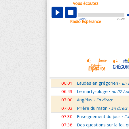
Vous écoutez
00:04
Nouveau Testament
Roma
•
01:03
Sentinelles de la foi
Lettr
•
00:00
-22:28
Radio Espérance
01:32
10 minutes avec Jésus
Le
•
01:46
Méditation en Eglise
18e 
•
02:01
Veilleurs dans la nuit
En d
•
03:01
Nouveau Testament
Let
•
04:01
Si tu savais le don de Dieu
05:01
En Toi nos sources
Paul 
•
05:30
Lumière de l'Orthodoxie
•
06:01
Laudes en grégorien
En 
•
06:43
Le martyrologe
du 07 Ao
•
07:00
Angélus
En direct
•
07:03
Prière du matin
En direct
•
07:30
Enseignement du jour
Ca
•
07:38
Des questions sur la foi, 