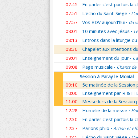
07:45
En parler c'est parfois la c
07:51
L'écho du Saint-Siège
L'a
•
07:57
Vos RDV aujourd'hui
du v
•
08:01
10 minutes avec Jésus
Le
•
08:13
Entrons dans la liturgie d
08:30
Chapelet aux intentions du
09:01
Enseignement du jour
Ca
•
09:08
Page musicale
Chants de
•
Session à Paray-le-Monial
09:10
5e matinée de la Session 
10:00
Enseignement par R & H Bo
11:00
Messe lors de la Session 
12:28
Homélie de la messe
Hom
•
12:30
En parler c'est parfois la c
12:37
Parlons philo
Action et eff
•
12:45
L'écho du Saint-Siège
L'a
•