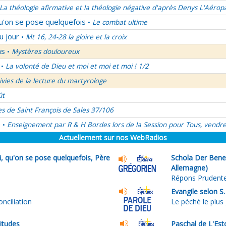
La théologie afirmative et la théologie négative d'après Denys L'Aérop
qu'on se pose quelquefois
Le combat ultime
•
u jour
Mt 16, 24-28 la gloire et la croix
•
ns
Mystères douloureux
•
La volonté de Dieu et moi et moi et moi ! 1/2
•
uivies de la lecture du martyrologe
ût
es de Saint François de Sales 37/106
é
Enseignement par R & H Bordes lors de la Session pour Tous, vendre
•
Actuellement sur nos WebRadios
i, qu'on se pose quelquefois, Père
Schola Der Bened
Allemagne)
Répons Prudente
Evangile selon S
nciliation
Le péché le plus
itudes
Paschal de L'Es