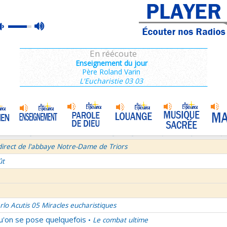
ins 2/3 : 6,15-11,36
max
mute
es de Saint François de Sales 37/106
volume
 secret d'un bel été
En réécoute
semaine du Temps Ordinaire 6/7 - Vendredi + Saint Sixte II
Enseignement du jour
Père Roland Varin
irect avec le Père Denis Mertz
L'Eucharistie 03 03
tre aux Galates
La Transfiguration
•
et le Judaïsme 05
La théologie afirmative et la théologie négative d'après Denys L'Aérop
direct de l'abbaye Notre-Dame de Triors
ût
rlo Acutis 05 Miracles eucharistiques
qu'on se pose quelquefois
Le combat ultime
•