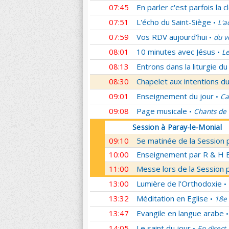
07:45
En parler c'est parfois la c
07:51
L'écho du Saint-Siège
L'a
•
07:59
Vos RDV aujourd'hui
du v
•
08:01
10 minutes avec Jésus
Le
•
08:13
Entrons dans la liturgie d
08:30
Chapelet aux intentions du
09:01
Enseignement du jour
Ca
•
09:08
Page musicale
Chants de
•
Session à Paray-le-Monial
09:10
5e matinée de la Session 
10:00
Enseignement par R & H Bo
11:00
Messe lors de la Session 
13:00
Lumière de l'Orthodoxie
•
13:32
Méditation en Eglise
18e 
•
13:47
Evangile en langue arabe
•
14:05
Le saint du jour
En direct
•