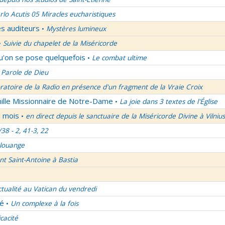
rlo Acutis 05 Miracles eucharistiques
es auditeurs
Mystères lumineux
•
Suivie du chapelet de la Miséricorde
•
qu'on se pose quelquefois
Le combat ultime
•
 Parole de Dieu
oratoire de la Radio en présence d'un fragment de la Vraie Croix
mille Missionnaire de Notre-Dame
La joie dans 3 textes de l'Église
•
u mois
en direct depuis le sanctuaire de la Miséricorde Divine à Vilnius
•
/38 - 2, 41-3, 22
 louange
nt Saint-Antoine à Bastia
ctualité au Vatican du vendredi
lé
Un complexe à la fois
•
icacité