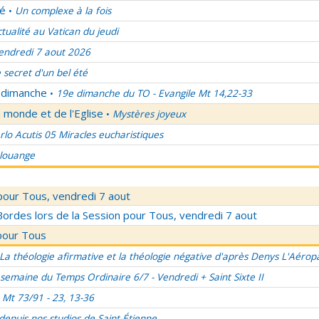
lé
Un complexe à la fois
•
ctualité au Vatican du jeudi
endredi 7 aout 2026
 secret d'un bel été
u dimanche
19e dimanche du TO - Evangile Mt 14,22-33
•
 monde et de l'Eglise
Mystères joyeux
•
rlo Acutis 05 Miracles eucharistiques
 louange
pour Tous, vendredi 7 aout
rdes lors de la Session pour Tous, vendredi 7 aout
pour Tous
La théologie afirmative et la théologie négative d'après Denys L'Aérop
semaine du Temps Ordinaire 6/7 - Vendredi + Saint Sixte II
Mt 73/91 - 23, 13-36
 depuis nos studios de Saint-Étienne