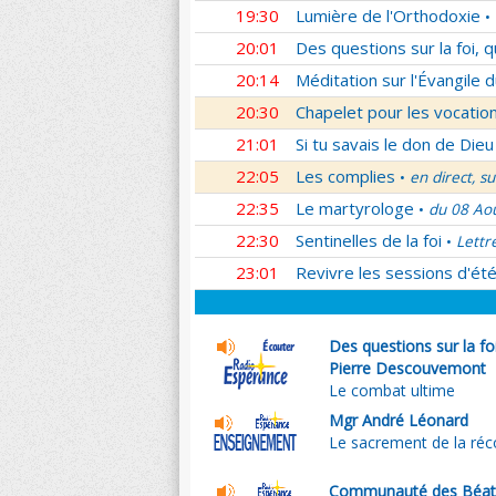
19:30
Lumière de l'Orthodoxie
•
20:01
Des questions sur la foi, 
20:14
Méditation sur l'Évangile d
20:30
Chapelet pour les vocatio
21:01
Si tu savais le don de Dieu
22:05
Les complies
en direct, s
•
22:35
Le martyrologe
du 08 Ao
•
22:30
Sentinelles de la foi
Lettr
•
23:01
Revivre les sessions d'ét
Des questions sur la fo
Pierre Descouvemont
Le combat ultime
Mgr André Léonard
Le sacrement de la réco
Communauté des Béat