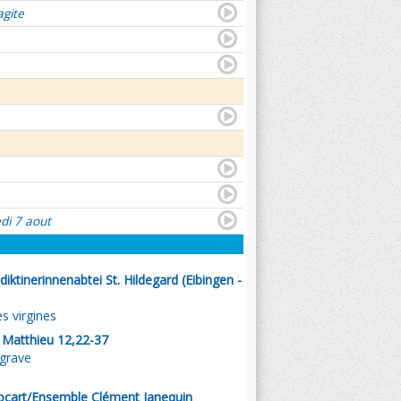
agite
di 7 aout
iktinerinnenabtei St. Hildegard (Eibingen -
s virgines
. Matthieu 12,22-37
 grave
tocart/Ensemble Clément Janequin