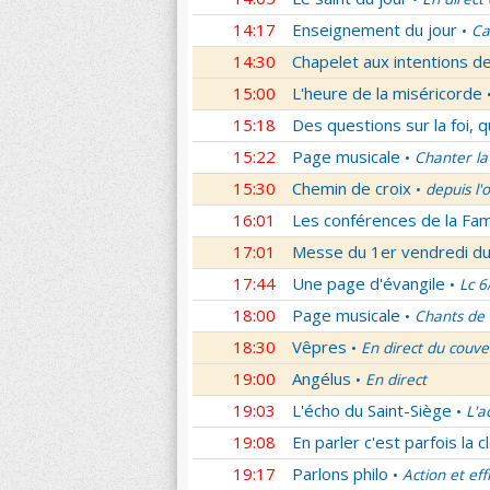
14:17
Enseignement du jour
Ca
•
14:30
Chapelet aux intentions d
15:00
L'heure de la miséricorde
15:18
Des questions sur la foi, 
15:22
Page musicale
Chanter la
•
15:30
Chemin de croix
depuis l'
•
16:01
Les conférences de la Fa
17:01
Messe du 1er vendredi d
17:44
Une page d'évangile
Lc 6
•
18:00
Page musicale
Chants de
•
18:30
Vêpres
En direct du couve
•
19:00
Angélus
En direct
•
19:03
L'écho du Saint-Siège
L'a
•
19:08
En parler c'est parfois la c
19:17
Parlons philo
Action et eff
•