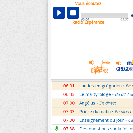
Vous écoutez
00:04
Nouveau Testament
Roma
•
01:03
Sentinelles de la foi
Lettr
•
00:00
-05:55
Radio Espérance
01:32
10 minutes avec Jésus
Le
•
01:46
Méditation en Eglise
18e 
•
02:01
Veilleurs dans la nuit
En d
•
03:01
Nouveau Testament
Let
•
04:01
Si tu savais le don de Dieu
05:01
En Toi nos sources
Paul 
•
05:30
Lumière de l'Orthodoxie
•
06:01
Laudes en grégorien
En 
•
06:43
Le martyrologe
du 07 Ao
•
07:00
Angélus
En direct
•
07:03
Prière du matin
En direct
•
07:30
Enseignement du jour
Ca
•
07:38
Des questions sur la foi, 