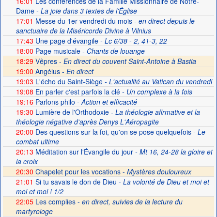
16:01
Les conférences de la Famille Missionnaire de Notre-
Dame
- La joie dans 3 textes de l'Église
17:01
Messe du 1er vendredi du mois
- en direct depuis le
sanctuaire de la Miséricorde Divine à Vilnius
17:43
Une page d'évangile
- Lc 6/38 - 2, 41-3, 22
18:00
Page musicale
- Chants de louange
18:29
Vêpres -
En direct du couvent Saint-Antoine à Bastia
19:00
Angélus -
En direct
19:03
L'écho du Saint-Siège
- L'actualité au Vatican du vendredi
19:08
En parler c'est parfois la clé
- Un complexe à la fois
19:16
Parlons philo
- Action et efficacité
19:30
Lumière de l'Orthodoxie
- La théologie afirmative et la
théologie négative d'après Denys L'Aéropagite
20:00
Des questions sur la foi, qu'on se pose quelquefois
- Le
combat ultime
20:13
Méditation sur l'Évangile du jour
- Mt 16, 24-28 la gloire et
la croix
20:30
Chapelet pour les vocations -
Mystères douloureux
21:01
Si tu savais le don de Dieu
- La volonté de Dieu et moi et
moi et moi ! 1/2
22:05
Les complies -
en direct, suivies de la lecture du
martyrologe