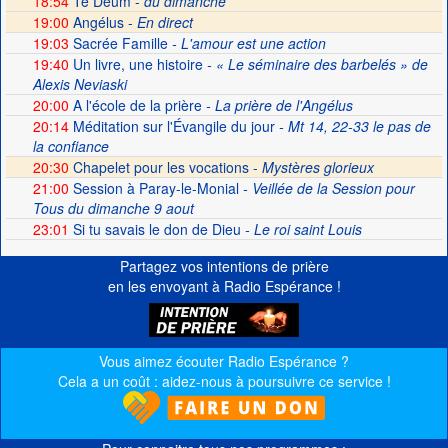
18:54
Te Deum -
du dimanche
19:00
Angélus -
En direct
19:03
Sacrée Famille
- L'amour est une action
19:40
Un livre, une histoire
- « Le séminaire des barbelés » de
Alexis Neviaski
20:00
A l'école de la prière
- La prière de l'Angélus
20:14
Méditation sur l'Évangile du jour
- Mt 14, 22-33 le pas de
la confiance
20:30
Chapelet pour les vocations -
Mystères glorieux
21:00
Session à Paray-le-Monial
- Veillée de la Session pour
Tous du dimanche 9 aout
23:01
Si tu savais le don de Dieu
- Le roi saint Louis
Partagez vos intentions de prière
en les envoyant à Radio Espérance !
Vous aimez écouter Radio Espérance ?
Cela a un coût : aidez-nous à poursuivre ce service !