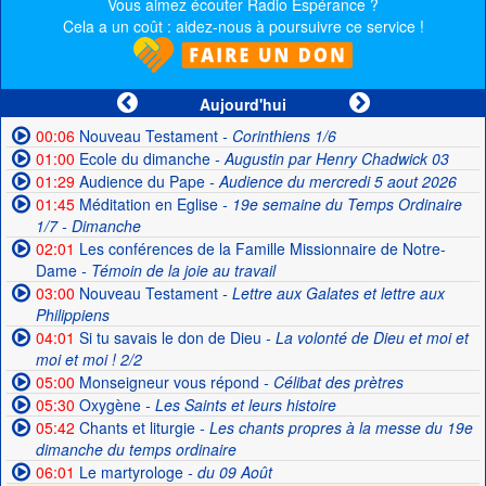
Vous aimez écouter Radio Espérance ?
Cela a un coût : aidez-nous à poursuivre ce service !
Aujourd'hui
00:06
Nouveau Testament
- Corinthiens 1/6
01:00
Ecole du dimanche
- Augustin par Henry Chadwick 03
01:29
Audience du Pape
- Audience du mercredi 5 aout 2026
01:45
Méditation en Eglise
- 19e semaine du Temps Ordinaire
1/7 - Dimanche
02:01
Les conférences de la Famille Missionnaire de Notre-
Dame
- Témoin de la joie au travail
03:00
Nouveau Testament
- Lettre aux Galates et lettre aux
Philippiens
04:01
Si tu savais le don de Dieu
- La volonté de Dieu et moi et
moi et moi ! 2/2
05:00
Monseigneur vous répond
- Célibat des prètres
05:30
Oxygène
- Les Saints et leurs histoire
05:42
Chants et liturgie
- Les chants propres à la messe du 19e
dimanche du temps ordinaire
06:01
Le martyrologe
- du 09 Août