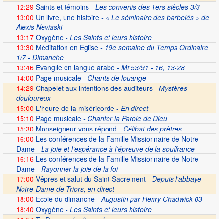
12:29
Saints et témoins
- Les convertis des 1ers siècles 3/3
13:00
Un livre, une histoire
- « Le séminaire des barbelés » de
Alexis Neviaski
13:17
Oxygène
- Les Saints et leurs histoire
13:30
Méditation en Eglise
- 19e semaine du Temps Ordinaire
1/7 - Dimanche
13:46
Evangile en langue arabe
- Mt 53/91 - 16, 13-28
14:00
Page musicale
- Chants de louange
14:29
Chapelet aux intentions des auditeurs -
Mystères
douloureux
15:00
L'heure de la miséricorde -
En direct
15:10
Page musicale
- Chanter la Parole de Dieu
15:30
Monseigneur vous répond
- Célibat des prètres
16:00
Les conférences de la Famille Missionnaire de Notre-
Dame
- La joie et l’espérance à l’épreuve de la souffrance
16:16
Les conférences de la Famille Missionnaire de Notre-
Dame
- Rayonner la joie de la foi
17:00
Vêpres et salut du Saint-Sacrement -
Depuis l'abbaye
Notre-Dame de Triors, en direct
18:00
Ecole du dimanche
- Augustin par Henry Chadwick 03
18:40
Oxygène
- Les Saints et leurs histoire