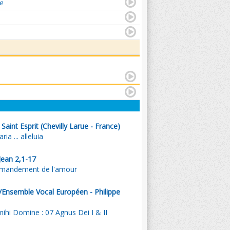
e
aint Esprit (Chevilly Larue - France)
ia ... alleluia
 Jean 2,1-17
mmandement de l'amour
Ensemble Vocal Européen - Philippe
ihi Domine : 07 Agnus Dei I & II