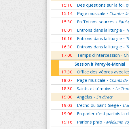
15:10
Des questions sur la foi, 
15:14
Page musicale
Chanter la
•
15:30
En Toi nos sources
Paul 
•
16:01
Entrons dans la liturgie
T
•
16:16
Entrons dans la liturgie
T
•
16:30
Entrons dans la liturgie
T
•
17:00
Temps d'intercession - Ch
Session à Paray-le-Monial
17:30
Office des vêpres avec les
18:07
Page musicale
Chants de
•
18:30
Saints et témoins
La Tran
•
19:00
Angélus
En direct
•
19:03
L'écho du Saint-Siège
L'a
•
19:06
En parler c'est parfois la c
19:16
Parlons philo
Médiums, voy
•