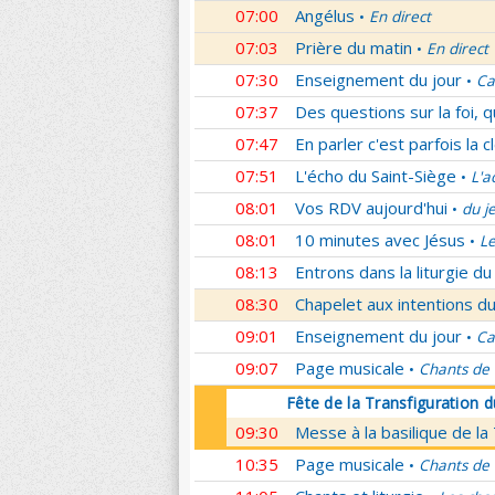
07:00
Angélus
En direct
•
07:03
Prière du matin
En direct
•
07:30
Enseignement du jour
Ca
•
07:37
Des questions sur la foi, 
07:47
En parler c'est parfois la c
07:51
L'écho du Saint-Siège
L'a
•
08:01
Vos RDV aujourd'hui
du j
•
08:01
10 minutes avec Jésus
L
•
08:13
Entrons dans la liturgie d
08:30
Chapelet aux intentions du
09:01
Enseignement du jour
Ca
•
09:07
Page musicale
Chants de
•
Fête de la Transfiguration 
09:30
Messe à la basilique de la
10:35
Page musicale
Chants de
•