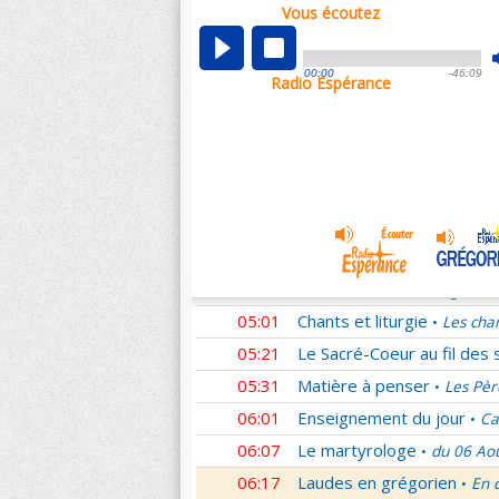
Vous écoutez
00:05
Nouveau Testament
Rom
•
01:02
Sentinelles de la foi
Lettr
•
00:00
-46:09
Radio Espérance
01:33
10 minutes avec Jésus
L
•
01:48
Méditation en Eglise
La T
•
02:01
Les conférences de la Fa
03:01
Nouveau Testament
Cori
•
04:01
Entrons dans la liturgie
T
•
04:15
Entrons dans la liturgie
T
•
04:35
Entrons dans la liturgie
T
•
05:01
Chants et liturgie
Les cha
•
05:21
Le Sacré-Coeur au fil des 
05:31
Matière à penser
Les Pèr
•
06:01
Enseignement du jour
Ca
•
06:07
Le martyrologe
du 06 Ao
•
06:17
Laudes en grégorien
En 
•