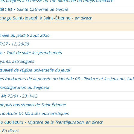
nts propres à la messe du 19e dimanche du temps ordinaire
siècles
Sainte Catherine de Sienne
•
onage Saint-Joseph à Saint-Étienne
en direct
•
élie du jeudi 6 aout 2026
7/27 - 12, 20-50
lé
Tout de suite les grands mots
•
ants, astrologues
ctualité de l'Eglise universelle du jeudi
es fondateurs de la pensée occidentale 03 - Pindare et les jeux du stad
ransfiguration du Seigneur
Mt 72/91 - 23, 1-12
 depuis nos studios de Saint-Étienne
rlo Acutis 04 Miracles eucharistiques
es auditeurs
Mystère de la Transfiguration, en direct
•
En direct
•