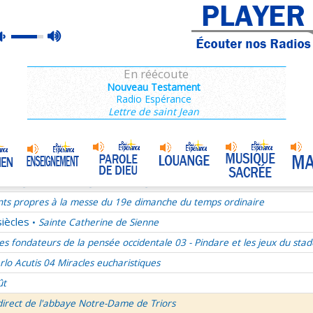
ains 1/3
max
mute
es de Saint François de Sales 36/106
volume
es Campeurs
En réécoute
ransfiguration du Seigneur
Nouveau Testament
Radio Espérance
mille Missionnaire de Notre-Dame
La joie dans l’Esprit-Saint
•
Lettre de saint Jean
nthiens 6/6
ransfiguration du Seigneur - 1re lecture Dn 7 ou 2P 1
ransfiguration du Seigneur - Psaume 96
ransfiguration du Seigneur - Evangile Mc 9,2-13
nts propres à la messe du 19e dimanche du temps ordinaire
siècles
Sainte Catherine de Sienne
•
es fondateurs de la pensée occidentale 03 - Pindare et les jeux du stad
rlo Acutis 04 Miracles eucharistiques
ût
direct de l'abbaye Notre-Dame de Triors