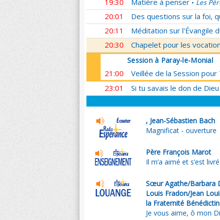
19:30
Matière à penser
Les Pèr
•
20:01
Des questions sur la foi, 
20:11
Méditation sur l'Évangile d
20:30
Chapelet pour les vocatio
Session à Paray-le-Monial
21:00
Veillée de la Session pour
23:01
Si tu savais le don de Dieu
, Jean-Sébastien Bach
Magnificat - ouverture
Père François Marot
Il m’a aimé et s’est liv
Sœur Agathe/Barbara D
Louis Fradon/Jean Lou
la Fraternité Bénédicti
Je vous aime, ô mon D