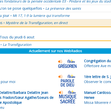
es fondateurs de la pensée occidentale 03 - Pindare et les jeux du stad
qu'on se pose quelquefois
La présence des saints
•
u jour
Mt 17, 1-9 la lumiere qui transforme
•
ns
Mystère de la Transfiguration, en direct
•
 Tous du jeudi 6 aout
La Transfiguration
•
Actuellement sur nos WebRadios
Congrégation du S
Offertoire Ave mar
1ère lettre de S.
ré pour moi
Observer le co
elattre/Barbara Delattre Jean
Manuel Cardoso/
is Fradon/Sœur Agathe/Soeurs de
Herwe
ne Apostolique
Missa Miserere m
ieu