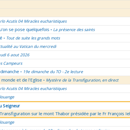
rlo Acutis 04 Miracles eucharistiques
qu'on se pose quelquefois
La présence des saints
•
lé
Tout de suite les grands mots
•
ctualité au Vatican du mercredi
eudi 6 aout 2026
es Campeurs
u dimanche
19e dimanche du TO - 2e lecture
•
 monde et de l'Eglise
Mystère de la Transfiguration, en direct
•
rlo Acutis 04 Miracles eucharistiques
 louange
du Seigneur
 Transfiguration sur le mont Thabor présidée par le Fr François I
 louange