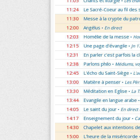
11:05
Chants et liturgie
Les cha
•
11:24
Le Sacré-Coeur au fil des 
11:30
Messe à la crypte du patr
12:00
Angélus
En direct
•
12:03
Homélie de la messe
Hom
•
12:15
Une page d'évangile
Jn 1
•
12:31
En parler c'est parfois la c
12:38
Parlons philo
Médiums, voy
•
12:45
L'écho du Saint-Siège
L'a
•
13:00
Matière à penser
Les Pèr
•
13:30
Méditation en Eglise
La T
•
13:44
Evangile en langue arabe
•
14:05
Le saint du jour
En direct
•
14:17
Enseignement du jour
Ca
•
14:30
Chapelet aux intentions d
15:00
L'heure de la miséricorde