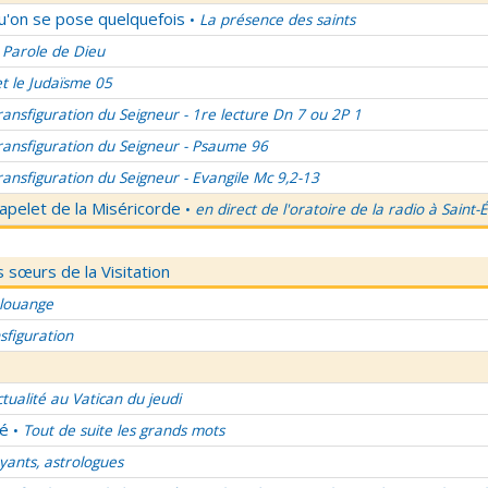
qu'on se pose quelquefois
La présence des saints
•
 Parole de Dieu
et le Judaïsme 05
ransfiguration du Seigneur - 1re lecture Dn 7 ou 2P 1
ransfiguration du Seigneur - Psaume 96
ransfiguration du Seigneur - Evangile Mc 9,2-13
apelet de la Miséricorde
en direct de l'oratoire de la radio à Saint-
•
 sœurs de la Visitation
 louange
sfiguration
ctualité au Vatican du jeudi
lé
Tout de suite les grands mots
•
ants, astrologues