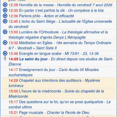
12:28
Homélie de la messe
- Homélie du vendredi 7 aout 2026
12:30
En parler c'est parfois la clé
- Un complexe à la fois
12:36
Parlons philo
- Action et efficacité
12:45
L'écho du Saint-Siège
- L'actualité de l'Eglise universelle
du vendredi
13:00
Lumière de l'Orthodoxie
- La théologie afirmative et la
théologie négative d'après Denys L'Aéropagite
13:32
Méditation en Eglise
- 18e semaine du Temps Ordinaire
6/7 - Vendredi + Saint Sixte II
13:46
Evangile en langue arabe
- Mt 73/91 - 23, 13-36
14:05
Le saint du jour
- En direct depuis nos studios de Saint-
Étienne
14:17
Enseignement du jour
- Carlo Acutis 05 Miracles
eucharistiques
14:29
Chapelet aux intentions des auditeurs -
Mystères
lumineux
15:00
L'heure de la miséricorde -
Suivie du chapelet de la
Miséricorde
15:17
Des questions sur la foi, qu'on se pose quelquefois
- Le
combat ultime
15:21
Page musicale
- Chanter la Parole de Dieu