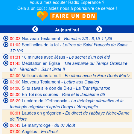
Vous aimez écouter Radio Espérance ?
Cela a un coût : aidez-nous à poursuivre ce service !
Aujourd'hui
00:03
Nouveau Testament
- Romains 2/3 : 6,15-11,36
01:02
Sentinelles de la foi
- Lettres de Saint François de Sales
37/106
01:31
10 minutes avec Jésus
- Le secret d'un bel été
01:45
Méditation en Eglise
- 18e semaine du Temps Ordinaire
6/7 - Vendredi + Saint Sixte II
02:00
Veilleurs dans la nuit -
En direct avec le Père Denis Mertz
03:00
Nouveau Testament
- Lettre aux Galates
04:00
Si tu savais le don de Dieu
- La Transfiguration
05:00
En Toi nos sources
- Paul et le Judaïsme 05
05:29
Lumière de l'Orthodoxie
- La théologie afirmative et la
théologie négative d'après Denys L'Aéropagite
06:01
Laudes en grégorien -
En direct de l'abbaye Notre-Dame
de Triors
06:43
Le martyrologe
- du 07 Août
07:00
Angélus -
En direct