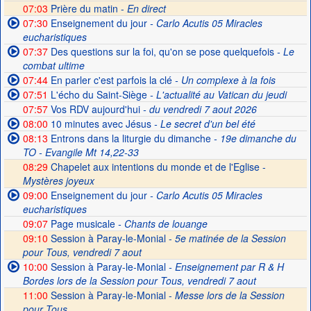
07:03
Prière du matin -
En direct
07:30
Enseignement du jour
- Carlo Acutis 05 Miracles
eucharistiques
07:37
Des questions sur la foi, qu'on se pose quelquefois
- Le
combat ultime
07:44
En parler c'est parfois la clé
- Un complexe à la fois
07:51
L'écho du Saint-Siège
- L'actualité au Vatican du jeudi
07:57
Vos RDV aujourd'hui
- du vendredi 7 aout 2026
08:00
10 minutes avec Jésus
- Le secret d'un bel été
08:13
Entrons dans la liturgie du dimanche
- 19e dimanche du
TO - Evangile Mt 14,22-33
08:29
Chapelet aux intentions du monde et de l'Eglise -
Mystères joyeux
09:00
Enseignement du jour
- Carlo Acutis 05 Miracles
eucharistiques
09:07
Page musicale
- Chants de louange
09:10
Session à Paray-le-Monial -
5e matinée de la Session
pour Tous, vendredi 7 aout
10:00
Session à Paray-le-Monial
- Enseignement par R & H
Bordes lors de la Session pour Tous, vendredi 7 aout
11:00
Session à Paray-le-Monial -
Messe lors de la Session
pour Tous