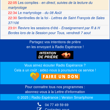
22:05
Les complies -
en direct, suivies de la lecture du
martyrologe
22:34
Le martyrologe
- du 08 Août
22:30
Sentinelles de la foi
- Lettres de Saint François de Sales
37/106
23:01
Revivre les sessions d'été
- Enseignement par R & H
Bordes lors de la Session pour Tous, vendredi 7 aout
Partagez vos intentions de prière
en les envoyant à Radio Espérance !
Vous aimez écouter Radio Espérance ?
Cela a un coût : aidez-nous à poursuivre ce service !
Pour connaitre tous nos programmes :
abonnez-vous à la Lettre d'information
© 2025 | Radio-Espérance | Version Smartphone
04 77 49 59 69
Contactez-nous