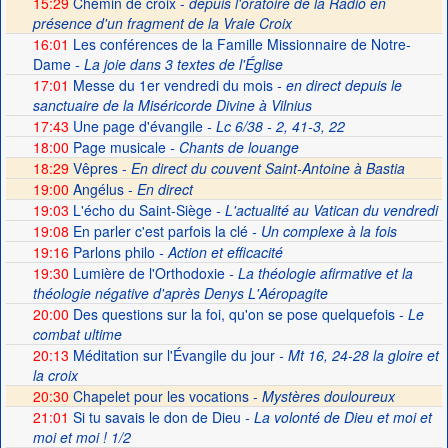
15:29
Chemin de croix -
depuis l'oratoire de la Radio en
présence d'un fragment de la Vraie Croix
16:01
Les conférences de la Famille Missionnaire de Notre-
Dame
- La joie dans 3 textes de l'Église
17:01
Messe du 1er vendredi du mois
- en direct depuis le
sanctuaire de la Miséricorde Divine à Vilnius
17:43
Une page d'évangile
- Lc 6/38 - 2, 41-3, 22
18:00
Page musicale
- Chants de louange
18:29
Vêpres -
En direct du couvent Saint-Antoine à Bastia
19:00
Angélus -
En direct
19:03
L'écho du Saint-Siège
- L'actualité au Vatican du vendredi
19:08
En parler c'est parfois la clé
- Un complexe à la fois
19:16
Parlons philo
- Action et efficacité
19:30
Lumière de l'Orthodoxie
- La théologie afirmative et la
théologie négative d'après Denys L'Aéropagite
20:00
Des questions sur la foi, qu'on se pose quelquefois
- Le
combat ultime
20:13
Méditation sur l'Évangile du jour
- Mt 16, 24-28 la gloire et
la croix
20:30
Chapelet pour les vocations -
Mystères douloureux
21:01
Si tu savais le don de Dieu
- La volonté de Dieu et moi et
moi et moi ! 1/2