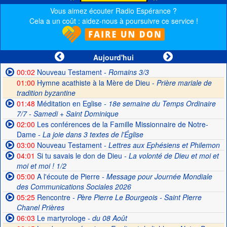
Vous aimez écouter Radio Espérance ?
Cela a un coût : aidez-nous à poursuivre ce service !
Aujourd'hui
00:02
Nouveau Testament
- Romains 3/3
01:00
Hymne acathiste à la Mère de Dieu -
Prière mariale de
tradition byzantine
01:48
Méditation en Eglise
- 18e semaine du Temps Ordinaire
7/7 - Samedi + Saint Dominique
02:00
Les conférences de la Famille Missionnaire de Notre-
Dame
- La joie dans 3 textes de l'Église
03:00
Nouveau Testament
- Lettres aux Ephésiens et Philemon
04:01
Si tu savais le don de Dieu
- La volonté de Dieu et moi et
moi et moi ! 1/2
05:00
A l'écoute de Pierre
- Message pour Journée Mondiale
des Communications Sociales 2026
05:25
Rencontre
- Père Pierre Le Bourgeois - Saint Pierre
Chanel Prières
06:03
Le martyrologe
- du 08 Août