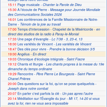
15:11
Page musicale
- Chanter la Parole de Dieu
15:30
A l'écoute de Pierre
- Message pour Journée Mondiale
des Communications Sociales 2026
16:01
Les conférences de la Famille Missionnaire de Notre-
Dame
- Témoin de la joie au travail
17:00
Temps d'intercession - Chapelet de la Miséricorde -
en
direct des studios de la radio à Paray-le-Monial
17:33
Une page d'évangile
- Lc 7/38 - 3, 23-4, 13
18:00
Les variétés de Vincent
- Les variétés de Vincent
18:47
Des clés pour vivre
- Prendre la bonne décision 3/5
19:00
Angélus -
En direct
19:03
Chronique d'écologie intégrale
- Saint Fiacre
19:12
Chants et liturgie
- Les chants propres à la messe du 19e
dimanche du temps ordinaire
19:29
Rencontre
- Père Pierre Le Bourgeois - Saint Pierre
Chanel Prières
20:00
Des questions sur la foi, qu'on se pose quelquefois
-
Joseph dans notre combat
20:07
En parler c'est parfois la clé
- Un pas apres l'autre
20:14
Méditation sur l'Évangile du jour
- Mt 17, 14-20 si vous
avez la foi, rien ne vous sera impossible