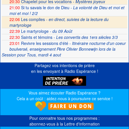
20:30
Chapelet pour les vocations -
Mystères joyeux
21:00
Si tu savais le don de Dieu
- La volonté de Dieu et moi et
moi et moi ! 2/2
22:06
Les complies -
en direct, suivies de la lecture du
martyrologe
22:39
Le martyrologe
- du 09 Août
22:30
Saints et témoins
- Les convertis des 1ers siècles 3/3
23:01
Revivre les sessions d'été
- Itinéraire nocturne d'un coeur
boulversé, enseignement Père Olivier Bonnewijn lors de la
Session pour Tous, mardi 4 aout
Partagez vos intentions de prière
en les envoyant à Radio Espérance !
Vous aimez écouter Radio Espérance ?
Cela a un coût : aidez-nous à poursuivre ce service !
Pour connaitre tous nos programmes :
abonnez-vous à la Lettre d'information