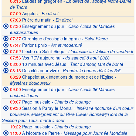
06:15
Laudes en grégorien -
En direct de l'abbaye Notre-Dame
de Triors
07:00
Angélus -
En direct
07:03
Prière du matin -
En direct
07:30
Enseignement du jour
- Carlo Acutis 06 Miracles
eucharistiques
07:37
Chronique d'écologie intégrale
- Saint Fiacre
07:47
Parlons philo
- Art et modernité
07:52
L'écho du Saint-Siège
- L'actualité au Vatican du vendredi
07:56
Vos RDV aujourd'hui
- du samedi 8 aout 2026
08:00
10 minutes avec Jésus
- Tant d'amour, tant de bonté
08:13
Des clés pour vivre
- Prendre la bonne décision 3/5
08:29
Chapelet aux intentions du monde et de l'Eglise -
Mystères douloureux
09:00
Enseignement du jour
- Carlo Acutis 06 Miracles
eucharistiques
09:07
Page musicale
- Chants de louange
09:30
Session à Paray-le-Monial
- Itinéraire nocturne d'un coeur
boulversé, enseignement du Père Olivier Bonnewijn lors de la
Session pour Tous, mardi 4 aout
10:22
Page musicale
- Chants de louange
11:00
A l'écoute de Pierre
- Message pour Journée Mondiale