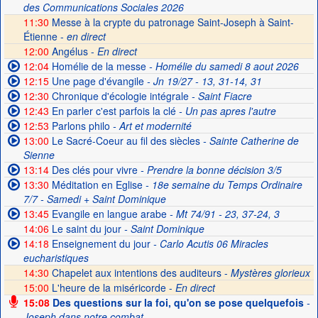
des Communications Sociales 2026
11:30
Messe à la crypte du patronage Saint-Joseph à Saint-
Étienne -
en direct
12:00
Angélus -
En direct
12:04
Homélie de la messe
- Homélie du samedi 8 aout 2026
12:15
Une page d'évangile
- Jn 19/27 - 13, 31-14, 31
12:30
Chronique d'écologie intégrale
- Saint Fiacre
12:43
En parler c'est parfois la clé
- Un pas apres l'autre
12:53
Parlons philo
- Art et modernité
13:00
Le Sacré-Coeur au fil des siècles
- Sainte Catherine de
Sienne
13:14
Des clés pour vivre
- Prendre la bonne décision 3/5
13:30
Méditation en Eglise
- 18e semaine du Temps Ordinaire
7/7 - Samedi + Saint Dominique
13:45
Evangile en langue arabe
- Mt 74/91 - 23, 37-24, 3
14:06
Le saint du jour
- Saint Dominique
14:18
Enseignement du jour
- Carlo Acutis 06 Miracles
eucharistiques
14:30
Chapelet aux intentions des auditeurs -
Mystères glorieux
15:00
L'heure de la miséricorde -
En direct
15:08
Des questions sur la foi, qu'on se pose quelquefois
-
Joseph dans notre combat