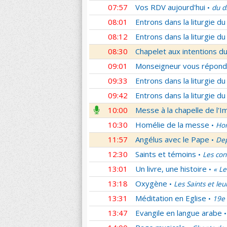
07:57
Vos RDV aujourd'hui
du d
•
08:01
Entrons dans la liturgie d
08:12
Entrons dans la liturgie d
08:30
Chapelet aux intentions du
09:01
Monseigneur vous répond
09:33
Entrons dans la liturgie d
09:42
Entrons dans la liturgie d
10:00
Messe à la chapelle de l'
10:30
Homélie de la messe
Hom
•
11:57
Angélus avec le Pape
Dep
•
12:30
Saints et témoins
Les con
•
13:01
Un livre, une histoire
« Le
•
13:18
Oxygène
Les Saints et leu
•
13:31
Méditation en Eglise
19e 
•
13:47
Evangile en langue arabe
•