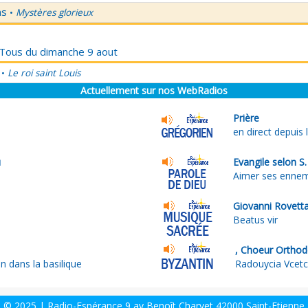
ns
Mystères glorieux
•
r Tous du dimanche 9 aout
Le roi saint Louis
•
Actuellement sur nos WebRadios
Prière
en direct depuis 
u
Evangile selon S
Aimer ses ennem
Giovanni Rovett
Beatus vir
, Choeur Orthod
n dans la basilique
Radouycia Vcetch
© 2025 | Radio-Espérance 9 av Benoît Charvet 42000 Saint-Etienne