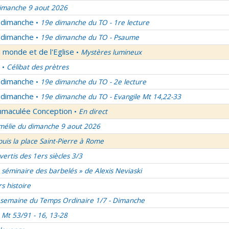
imanche 9 aout 2026
u dimanche
19e dimanche du TO - 1re lecture
•
u dimanche
19e dimanche du TO - Psaume
•
 monde et de l'Eglise
Mystères lumineux
•
Célibat des prètres
•
u dimanche
19e dimanche du TO - 2e lecture
•
u dimanche
19e dimanche du TO - Evangile Mt 14,22-33
•
Immaculée Conception
En direct
•
élie du dimanche 9 aout 2026
uis la place Saint-Pierre à Rome
vertis des 1ers siècles 3/3
 séminaire des barbelés » de Alexis Neviaski
rs histoire
semaine du Temps Ordinaire 1/7 - Dimanche
Mt 53/91 - 16, 13-28