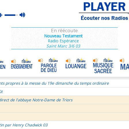
nthiens 1/6
max
mute
tin par Henry Chadwick 03
volume
ce du mercredi 5 aout 2026
En réécoute
semaine du Temps Ordinaire 1/7 - Dimanche
Nouveau Testament
Radio Espérance
mille Missionnaire de Notre-Dame
Témoin de la joie au travail
•
Saint Marc 3/6 03
re aux Galates et lettre aux Philippiens
La volonté de Dieu et moi et moi et moi ! 2/2
•
Célibat des prètres
•
rs histoire
nts propres à la messe du 19e dimanche du temps ordinaire
ût
direct de l'abbaye Notre-Dame de Triors
tin par Henry Chadwick 03