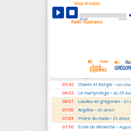
Vous écoutez
00:07
Nouveau Testament
Cori
•
01:00
Ecole du dimanche
Augus
•
00:00
00:00
Radio Espérance
01:30
Audience du Pape
Audien
•
01:45
Méditation en Eglise
19e 
•
02:01
Les conférences de la Fa
03:00
Nouveau Testament
Lett
•
04:01
Si tu savais le don de Dieu
05:01
Monseigneur vous répond
05:30
Oxygène
Les Saints et leu
•
05:42
Chants et liturgie
Les cha
•
06:02
Le martyrologe
du 09 Ao
•
06:07
Laudes en grégorien
En 
•
07:00
Angélus
En direct
•
07:03
Prière du matin
En direct
•
07:30
Ecole du dimanche
Augus
•