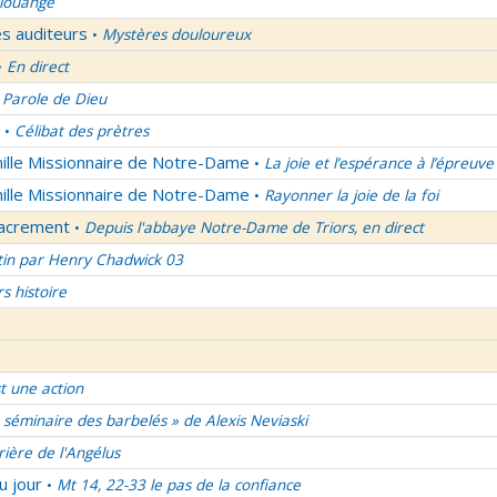
 louange
es auditeurs
Mystères douloureux
•
En direct
•
 Parole de Dieu
Célibat des prètres
•
mille Missionnaire de Notre-Dame
La joie et l’espérance à l’épreuve
•
mille Missionnaire de Notre-Dame
Rayonner la joie de la foi
•
Sacrement
Depuis l'abbaye Notre-Dame de Triors, en direct
•
tin par Henry Chadwick 03
rs histoire
t une action
 séminaire des barbelés » de Alexis Neviaski
rière de l'Angélus
u jour
Mt 14, 22-33 le pas de la confiance
•