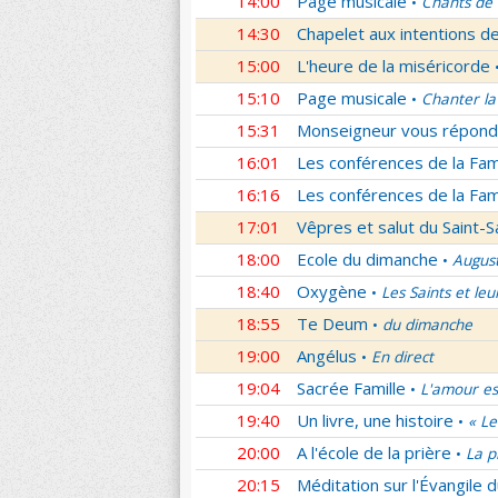
14:00
Page musicale
Chants de
•
14:30
Chapelet aux intentions d
15:00
L'heure de la miséricorde
15:10
Page musicale
Chanter la
•
15:31
Monseigneur vous répond
16:01
Les conférences de la Fa
16:16
Les conférences de la Fa
17:01
Vêpres et salut du Saint-
18:00
Ecole du dimanche
Augus
•
18:40
Oxygène
Les Saints et leu
•
18:55
Te Deum
du dimanche
•
19:00
Angélus
En direct
•
19:04
Sacrée Famille
L'amour es
•
19:40
Un livre, une histoire
« Le
•
20:00
A l'école de la prière
La p
•
20:15
Méditation sur l'Évangile d