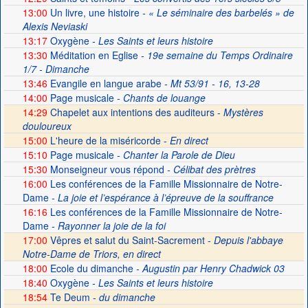
13:00
Un livre, une histoire
- « Le séminaire des barbelés » de
Alexis Neviaski
13:17
Oxygène
- Les Saints et leurs histoire
13:30
Méditation en Eglise
- 19e semaine du Temps Ordinaire
1/7 - Dimanche
13:46
Evangile en langue arabe
- Mt 53/91 - 16, 13-28
14:00
Page musicale
- Chants de louange
14:29
Chapelet aux intentions des auditeurs -
Mystères
douloureux
15:00
L'heure de la miséricorde -
En direct
15:10
Page musicale
- Chanter la Parole de Dieu
15:30
Monseigneur vous répond
- Célibat des prètres
16:00
Les conférences de la Famille Missionnaire de Notre-
Dame
- La joie et l’espérance à l’épreuve de la souffrance
16:16
Les conférences de la Famille Missionnaire de Notre-
Dame
- Rayonner la joie de la foi
17:00
Vêpres et salut du Saint-Sacrement -
Depuis l'abbaye
Notre-Dame de Triors, en direct
18:00
Ecole du dimanche
- Augustin par Henry Chadwick 03
18:40
Oxygène
- Les Saints et leurs histoire
18:54
Te Deum -
du dimanche