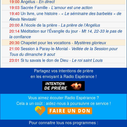
19:00
Angélus -
En direct
19:03
Sacrée Famille
- L'amour est une action
19:40
Un livre, une histoire
- « Le séminaire des barbelés » de
Alexis Neviaski
20:00
A l'école de la prière
- La prière de l'Angélus
20:14
Méditation sur l'Évangile du jour
- Mt 14, 22-33 le pas de
la confiance
20:30
Chapelet pour les vocations -
Mystères glorieux
21:00
Session à Paray-le-Monial
- Veillée de la Session pour
Tous du dimanche 9 aout
23:01
Si tu savais le don de Dieu
- Le roi saint Louis
Partagez vos intentions de prière
en les envoyant à Radio Espérance !
Vous aimez écouter Radio Espérance ?
Cela a un coût : aidez-nous à poursuivre ce service !
Pour connaitre tous nos programmes :