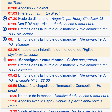
de Triors
07:00
Angélus -
En direct
07:03
Prière du matin -
En direct
07:30
Ecole du dimanche
- Augustin par Henry Chadwick 03
07:56
Vos RDV aujourd'hui
- du dimanche 9 aout 2026
08:00
Entrons dans la liturgie du dimanche
- 19e dimanche du
TO - 1re lecture
08:11
Entrons dans la liturgie du dimanche
- 19e dimanche du
TO - Psaume
08:29
Chapelet aux intentions du monde et de l'Eglise -
Mystères lumineux
09:00
Monseigneur vous répond
- Célibat des prètres
09:32
Entrons dans la liturgie du dimanche
- 19e dimanche du
TO - 2e lecture
09:42
Entrons dans la liturgie du dimanche
- 19e dimanche du
TO - Evangile Mt 14,22-33
09:59
Messe à la chapelle de l'Immaculée Conception -
En
direct
10:30
Homélie de la messe
- Homélie du dimanche 9 aout 2026
11:56
Angélus avec le Pape -
Depuis la place Saint-Pierre à
Rome
12:29
Saints et témoins
- Les convertis des 1ers siècles 3/3