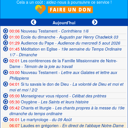
Cela a un coût : aidez-nous à poursuivre ce service !
Aujourd'hui
00:06
Nouveau Testament
- Corinthiens 1/6
01:00
Ecole du dimanche
- Augustin par Henry Chadwick 03
01:29
Audience du Pape
- Audience du mercredi 5 aout 2026
01:45
Méditation en Eglise
- 19e semaine du Temps Ordinaire
1/7 - Dimanche
02:01
Les conférences de la Famille Missionnaire de Notre-
Dame
- Témoin de la joie au travail
03:00
Nouveau Testament
- Lettre aux Galates et lettre aux
Philippiens
04:01
Si tu savais le don de Dieu
- La volonté de Dieu et moi et
moi et moi ! 2/2
05:00
Monseigneur vous répond
- Célibat des prètres
05:30
Oxygène
- Les Saints et leurs histoire
05:42
Chants et liturgie
- Les chants propres à la messe du 19e
dimanche du temps ordinaire
06:01
Le martyrologe
- du 09 Août
06:07
Laudes en grégorien -
En direct de l'abbaye Notre-Dame