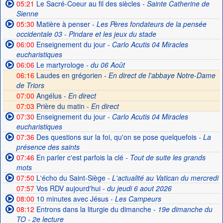
05:21
Le Sacré-Coeur au fil des siècles
- Sainte Catherine de
Sienne
05:30
Matière à penser
- Les Pères fondateurs de la pensée
occidentale 03 - Pindare et les jeux du stade
06:00
Enseignement du jour
- Carlo Acutis 04 Miracles
eucharistiques
06:06
Le martyrologe
- du 06 Août
06:16
Laudes en grégorien -
En direct de l'abbaye Notre-Dame
de Triors
07:00
Angélus -
En direct
07:03
Prière du matin -
En direct
07:30
Enseignement du jour
- Carlo Acutis 04 Miracles
eucharistiques
07:36
Des questions sur la foi, qu'on se pose quelquefois
- La
présence des saints
07:46
En parler c'est parfois la clé
- Tout de suite les grands
mots
07:50
L'écho du Saint-Siège
- L'actualité au Vatican du mercredi
07:57
Vos RDV aujourd'hui
- du jeudi 6 aout 2026
08:00
10 minutes avec Jésus
- Les Campeurs
08:12
Entrons dans la liturgie du dimanche
- 19e dimanche du
TO - 2e lecture