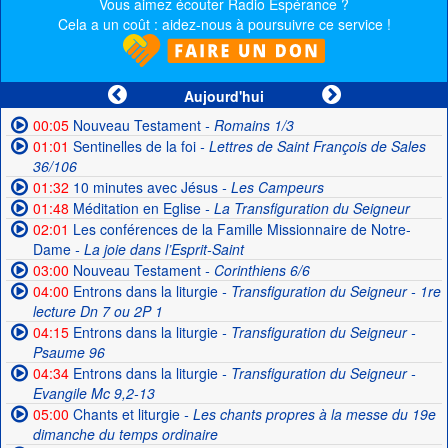
Vous aimez écouter Radio Espérance ?
Cela a un coût : aidez-nous à poursuivre ce service !
Aujourd'hui
00:05
Nouveau Testament
- Romains 1/3
01:01
Sentinelles de la foi
- Lettres de Saint François de Sales
36/106
01:32
10 minutes avec Jésus
- Les Campeurs
01:48
Méditation en Eglise
- La Transfiguration du Seigneur
02:01
Les conférences de la Famille Missionnaire de Notre-
Dame
- La joie dans l’Esprit-Saint
03:00
Nouveau Testament
- Corinthiens 6/6
04:00
Entrons dans la liturgie
- Transfiguration du Seigneur - 1re
lecture Dn 7 ou 2P 1
04:15
Entrons dans la liturgie
- Transfiguration du Seigneur -
Psaume 96
04:34
Entrons dans la liturgie
- Transfiguration du Seigneur -
Evangile Mc 9,2-13
05:00
Chants et liturgie
- Les chants propres à la messe du 19e
dimanche du temps ordinaire