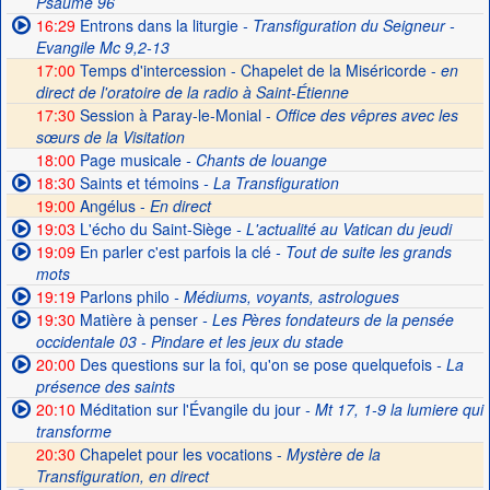
Psaume 96
16:29
Entrons dans la liturgie
- Transfiguration du Seigneur -
Evangile Mc 9,2-13
17:00
Temps d'intercession - Chapelet de la Miséricorde -
en
direct de l'oratoire de la radio à Saint-Étienne
17:30
Session à Paray-le-Monial -
Office des vêpres avec les
sœurs de la Visitation
18:00
Page musicale
- Chants de louange
18:30
Saints et témoins
- La Transfiguration
19:00
Angélus -
En direct
19:03
L'écho du Saint-Siège
- L'actualité au Vatican du jeudi
19:09
En parler c'est parfois la clé
- Tout de suite les grands
mots
19:19
Parlons philo
- Médiums, voyants, astrologues
19:30
Matière à penser
- Les Pères fondateurs de la pensée
occidentale 03 - Pindare et les jeux du stade
20:00
Des questions sur la foi, qu'on se pose quelquefois
- La
présence des saints
20:10
Méditation sur l'Évangile du jour
- Mt 17, 1-9 la lumiere qui
transforme
20:30
Chapelet pour les vocations -
Mystère de la
Transfiguration, en direct