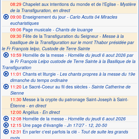
08:29
Chapelet aux intentions du monde et de l'Eglise -
Mystère
de la Transfiguration, en direct
09:00
Enseignement du jour
- Carlo Acutis 04 Miracles
eucharistiques
09:06
Page musicale
- Chants de louange
09:30
Fête de la Transfiguration du Seigneur -
Messe à la
basilique de la Transfiguration sur le mont Thabor présidée par
le Fr François Ielpo, Custode de Terre Sainte
10:59
Homélie de la messe
- Homélie du jeudi 6 aout 2026 par
le Fr François Lelpo custode de Terre Sainte à la Basilique de la
Transfiguration
11:01
Chants et liturgie
- Les chants propres à la messe du 19e
dimanche du temps ordinaire
11:20
Le Sacré-Coeur au fil des siècles
- Sainte Catherine de
Sienne
11:30
Messe à la crypte du patronage Saint-Joseph à Saint-
Étienne -
en direct
12:00
Angélus -
En direct
12:08
Homélie de la messe
- Homélie du jeudi 6 aout 2026
12:15
Une page d'évangile
- Jn 17/27 - 12, 20-50
12:31
En parler c'est parfois la clé
- Tout de suite les grands
mots