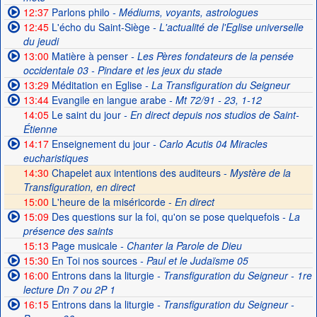
12:37
Parlons philo
- Médiums, voyants, astrologues
12:45
L'écho du Saint-Siège
- L'actualité de l'Eglise universelle
du jeudi
13:00
Matière à penser
- Les Pères fondateurs de la pensée
occidentale 03 - Pindare et les jeux du stade
13:29
Méditation en Eglise
- La Transfiguration du Seigneur
13:44
Evangile en langue arabe
- Mt 72/91 - 23, 1-12
14:05
Le saint du jour
- En direct depuis nos studios de Saint-
Étienne
14:17
Enseignement du jour
- Carlo Acutis 04 Miracles
eucharistiques
14:30
Chapelet aux intentions des auditeurs -
Mystère de la
Transfiguration, en direct
15:00
L'heure de la miséricorde -
En direct
15:09
Des questions sur la foi, qu'on se pose quelquefois
- La
présence des saints
15:13
Page musicale
- Chanter la Parole de Dieu
15:30
En Toi nos sources
- Paul et le Judaïsme 05
16:00
Entrons dans la liturgie
- Transfiguration du Seigneur - 1re
lecture Dn 7 ou 2P 1
16:15
Entrons dans la liturgie
- Transfiguration du Seigneur -