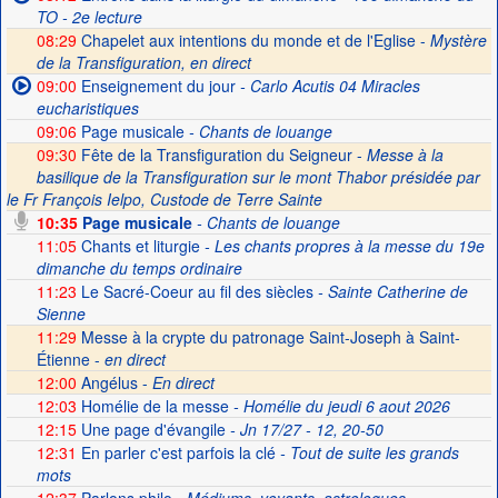
TO - 2e lecture
08:29
Chapelet aux intentions du monde et de l'Eglise -
Mystère
de la Transfiguration, en direct
09:00
Enseignement du jour
- Carlo Acutis 04 Miracles
eucharistiques
09:06
Page musicale
- Chants de louange
09:30
Fête de la Transfiguration du Seigneur -
Messe à la
basilique de la Transfiguration sur le mont Thabor présidée par
le Fr François Ielpo, Custode de Terre Sainte
10:35
Page musicale
- Chants de louange
11:05
Chants et liturgie
- Les chants propres à la messe du 19e
dimanche du temps ordinaire
11:23
Le Sacré-Coeur au fil des siècles
- Sainte Catherine de
Sienne
11:29
Messe à la crypte du patronage Saint-Joseph à Saint-
Étienne -
en direct
12:00
Angélus -
En direct
12:03
Homélie de la messe
- Homélie du jeudi 6 aout 2026
12:15
Une page d'évangile
- Jn 17/27 - 12, 20-50
12:31
En parler c'est parfois la clé
- Tout de suite les grands
mots