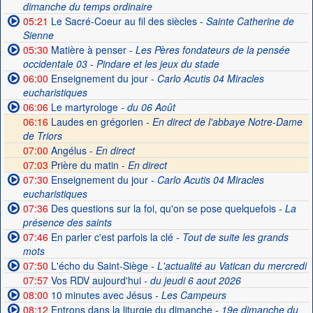
dimanche du temps ordinaire
05:21
Le Sacré-Coeur au fil des siècles
- Sainte Catherine de
Sienne
05:30
Matière à penser
- Les Pères fondateurs de la pensée
occidentale 03 - Pindare et les jeux du stade
06:00
Enseignement du jour
- Carlo Acutis 04 Miracles
eucharistiques
06:06
Le martyrologe
- du 06 Août
06:16
Laudes en grégorien -
En direct de l'abbaye Notre-Dame
de Triors
07:00
Angélus -
En direct
07:03
Prière du matin -
En direct
07:30
Enseignement du jour
- Carlo Acutis 04 Miracles
eucharistiques
07:36
Des questions sur la foi, qu'on se pose quelquefois
- La
présence des saints
07:46
En parler c'est parfois la clé
- Tout de suite les grands
mots
07:50
L'écho du Saint-Siège
- L'actualité au Vatican du mercredi
07:57
Vos RDV aujourd'hui
- du jeudi 6 aout 2026
08:00
10 minutes avec Jésus
- Les Campeurs
08:12
Entrons dans la liturgie du dimanche
- 19e dimanche du