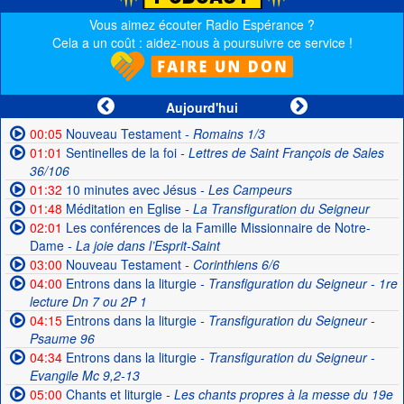
Vous aimez écouter Radio Espérance ?
Cela a un coût : aidez-nous à poursuivre ce service !
Aujourd'hui
00:05
Nouveau Testament
- Romains 1/3
01:01
Sentinelles de la foi
- Lettres de Saint François de Sales
36/106
01:32
10 minutes avec Jésus
- Les Campeurs
01:48
Méditation en Eglise
- La Transfiguration du Seigneur
02:01
Les conférences de la Famille Missionnaire de Notre-
Dame
- La joie dans l’Esprit-Saint
03:00
Nouveau Testament
- Corinthiens 6/6
04:00
Entrons dans la liturgie
- Transfiguration du Seigneur - 1re
lecture Dn 7 ou 2P 1
04:15
Entrons dans la liturgie
- Transfiguration du Seigneur -
Psaume 96
04:34
Entrons dans la liturgie
- Transfiguration du Seigneur -
Evangile Mc 9,2-13
05:00
Chants et liturgie
- Les chants propres à la messe du 19e