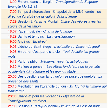
16:29
Entrons dans la liturgie
- Transfiguration du Seigneur -
Evangile Mc 9,2-13
17:00
Temps d'intercession - Chapelet de la Miséricorde -
en
direct de l'oratoire de la radio à Saint-Étienne
17:29
Session à Paray-le-Monial -
Office des vêpres avec les
sœurs de la Visitation
18:07
Page musicale
- Chants de louange
18:29
Saints et témoins
- La Transfiguration
19:00
Angélus -
En direct
19:03
L'écho du Saint-Siège
- L'actualité au Vatican du jeudi
19:06
En parler c'est parfois la clé
- Tout de suite les grands
mots
19:16
Parlons philo
- Médiums, voyants, astrologues
19:30
Matière à penser
- Les Pères fondateurs de la pensée
occidentale 03 - Pindare et les jeux du stade
20:00
Des questions sur la foi, qu'on se pose quelquefois
- La
présence des saints
20:10
Méditation sur l'Évangile du jour
- Mt 17, 1-9 la lumiere qui
transforme
20:30
Chapelet pour les vocations -
Mystère de la
Transfiguration, en direct
21:00
Session à Paray-le-Monial
- Veillée de la Session pour