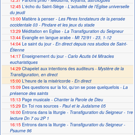
12:37
Parlons philo
- Médiums, voyants, astrologues
12:45
L'écho du Saint-Siège
- L'actualité de l'Eglise universelle
du jeudi
13:00
Matière à penser
- Les Pères fondateurs de la pensée
occidentale 03 - Pindare et les jeux du stade
13:29
Méditation en Eglise
- La Transfiguration du Seigneur
13:44
Evangile en langue arabe
- Mt 72/91 - 23, 1-12
14:04
Le saint du jour
- En direct depuis nos studios de Saint-
Étienne
14:17
Enseignement du jour
- Carlo Acutis 04 Miracles
eucharistiques
14:29
Chapelet aux intentions des auditeurs -
Mystère de la
Transfiguration, en direct
15:00
L'heure de la miséricorde -
En direct
15:09
Des questions sur la foi, qu'on se pose quelquefois
- La
présence des saints
15:13
Page musicale
- Chanter la Parole de Dieu
15:29
En Toi nos sources
- Paul et le Judaïsme 05
16:00
Entrons dans la liturgie
- Transfiguration du Seigneur - 1re
lecture Dn 7 ou 2P 1
16:15
Entrons dans la liturgie
- Transfiguration du Seigneur -
Psaume 96