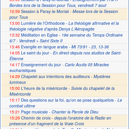
Bordes lors de la Session pour Tous, vendredi 7 aout
10:59
Session à Paray-le-Monial -
Messe lors de la Session
pour Tous
13:00
Lumière de l'Orthodoxie
- La théologie afirmative et la
théologie négative d'après Denys L'Aéropagite
13:32
Méditation en Eglise
- 18e semaine du Temps Ordinaire
6/7 - Vendredi + Saint Sixte II
13:46
Evangile en langue arabe
- Mt 73/91 - 23, 13-36
14:05
Le saint du jour
- En direct depuis nos studios de Saint-
Étienne
14:17
Enseignement du jour
- Carlo Acutis 05 Miracles
eucharistiques
14:29
Chapelet aux intentions des auditeurs -
Mystères
lumineux
15:00
L'heure de la miséricorde -
Suivie du chapelet de la
Miséricorde
15:17
Des questions sur la foi, qu'on se pose quelquefois
- Le
combat ultime
15:21
Page musicale
- Chanter la Parole de Dieu
15:29
Chemin de croix -
depuis l'oratoire de la Radio en
présence d'un fragment de la Vraie Croix