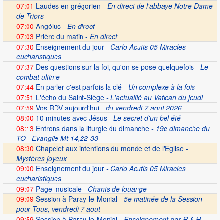
07:01
Laudes en grégorien -
En direct de l'abbaye Notre-Dame
de Triors
07:00
Angélus -
En direct
07:03
Prière du matin -
En direct
07:30
Enseignement du jour
- Carlo Acutis 05 Miracles
eucharistiques
07:37
Des questions sur la foi, qu'on se pose quelquefois
- Le
combat ultime
07:44
En parler c'est parfois la clé
- Un complexe à la fois
07:51
L'écho du Saint-Siège
- L'actualité au Vatican du jeudi
07:59
Vos RDV aujourd'hui
- du vendredi 7 aout 2026
08:00
10 minutes avec Jésus
- Le secret d'un bel été
08:13
Entrons dans la liturgie du dimanche
- 19e dimanche du
TO - Evangile Mt 14,22-33
08:30
Chapelet aux intentions du monde et de l'Eglise -
Mystères joyeux
09:00
Enseignement du jour
- Carlo Acutis 05 Miracles
eucharistiques
09:07
Page musicale
- Chants de louange
09:09
Session à Paray-le-Monial -
5e matinée de la Session
pour Tous, vendredi 7 aout
09:59
Session à Paray-le-Monial
- Enseignement par R & H