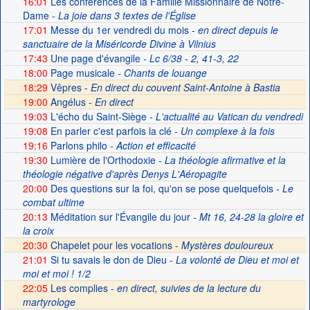
16:01
Les conférences de la Famille Missionnaire de Notre-
Dame
- La joie dans 3 textes de l'Église
17:01
Messe du 1er vendredi du mois
- en direct depuis le
sanctuaire de la Miséricorde Divine à Vilnius
17:43
Une page d'évangile
- Lc 6/38 - 2, 41-3, 22
18:00
Page musicale
- Chants de louange
18:29
Vêpres -
En direct du couvent Saint-Antoine à Bastia
19:00
Angélus -
En direct
19:03
L'écho du Saint-Siège
- L'actualité au Vatican du vendredi
19:08
En parler c'est parfois la clé
- Un complexe à la fois
19:16
Parlons philo
- Action et efficacité
19:30
Lumière de l'Orthodoxie
- La théologie afirmative et la
théologie négative d'après Denys L'Aéropagite
20:00
Des questions sur la foi, qu'on se pose quelquefois
- Le
combat ultime
20:13
Méditation sur l'Évangile du jour
- Mt 16, 24-28 la gloire et
la croix
20:30
Chapelet pour les vocations -
Mystères douloureux
21:01
Si tu savais le don de Dieu
- La volonté de Dieu et moi et
moi et moi ! 1/2
22:05
Les complies -
en direct, suivies de la lecture du
martyrologe