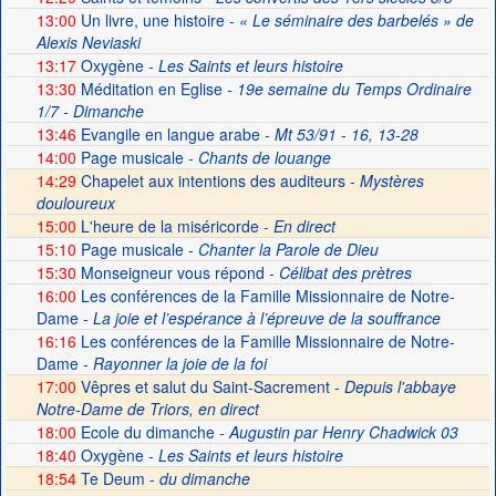
13:00
Un livre, une histoire
- « Le séminaire des barbelés » de
Alexis Neviaski
13:17
Oxygène
- Les Saints et leurs histoire
13:30
Méditation en Eglise
- 19e semaine du Temps Ordinaire
1/7 - Dimanche
13:46
Evangile en langue arabe
- Mt 53/91 - 16, 13-28
14:00
Page musicale
- Chants de louange
14:29
Chapelet aux intentions des auditeurs -
Mystères
douloureux
15:00
L'heure de la miséricorde -
En direct
15:10
Page musicale
- Chanter la Parole de Dieu
15:30
Monseigneur vous répond
- Célibat des prètres
16:00
Les conférences de la Famille Missionnaire de Notre-
Dame
- La joie et l’espérance à l’épreuve de la souffrance
16:16
Les conférences de la Famille Missionnaire de Notre-
Dame
- Rayonner la joie de la foi
17:00
Vêpres et salut du Saint-Sacrement -
Depuis l'abbaye
Notre-Dame de Triors, en direct
18:00
Ecole du dimanche
- Augustin par Henry Chadwick 03
18:40
Oxygène
- Les Saints et leurs histoire
18:54
Te Deum -
du dimanche