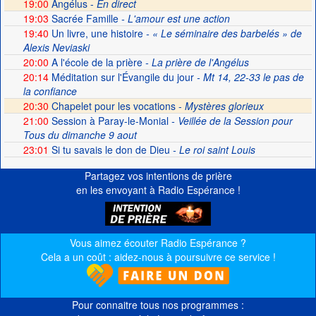
19:00
Angélus -
En direct
19:03
Sacrée Famille
- L'amour est une action
19:40
Un livre, une histoire
- « Le séminaire des barbelés » de
Alexis Neviaski
20:00
A l'école de la prière
- La prière de l'Angélus
20:14
Méditation sur l'Évangile du jour
- Mt 14, 22-33 le pas de
la confiance
20:30
Chapelet pour les vocations -
Mystères glorieux
21:00
Session à Paray-le-Monial
- Veillée de la Session pour
Tous du dimanche 9 aout
23:01
Si tu savais le don de Dieu
- Le roi saint Louis
Partagez vos intentions de prière
en les envoyant à Radio Espérance !
Vous aimez écouter Radio Espérance ?
Cela a un coût : aidez-nous à poursuivre ce service !
Pour connaitre tous nos programmes :