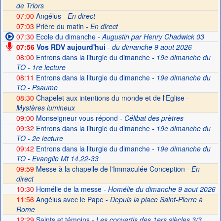
de Triors
07:00
Angélus -
En direct
07:03
Prière du matin -
En direct
07:30
Ecole du dimanche
- Augustin par Henry Chadwick 03
07:56
Vos RDV aujourd'hui
- du dimanche 9 aout 2026
08:00
Entrons dans la liturgie du dimanche
- 19e dimanche du
TO - 1re lecture
08:11
Entrons dans la liturgie du dimanche
- 19e dimanche du
TO - Psaume
08:30
Chapelet aux intentions du monde et de l'Eglise -
Mystères lumineux
09:00
Monseigneur vous répond
- Célibat des prètres
09:32
Entrons dans la liturgie du dimanche
- 19e dimanche du
TO - 2e lecture
09:42
Entrons dans la liturgie du dimanche
- 19e dimanche du
TO - Evangile Mt 14,22-33
09:59
Messe à la chapelle de l'Immaculée Conception -
En
direct
10:30
Homélie de la messe
- Homélie du dimanche 9 aout 2026
11:56
Angélus avec le Pape -
Depuis la place Saint-Pierre à
Rome
12:29
Saints et témoins
- Les convertis des 1ers siècles 3/3