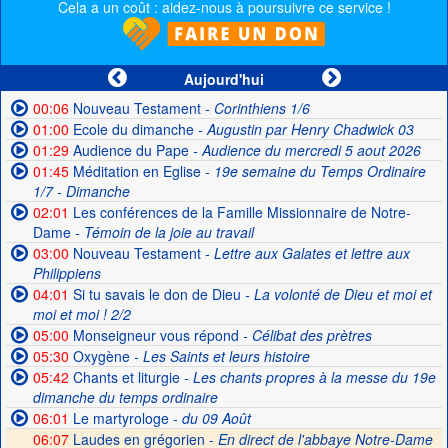
Cela a un coût : aidez-nous à poursuivre ce service !
Aujourd'hui
00:06
Nouveau Testament
- Corinthiens 1/6
01:00
Ecole du dimanche
- Augustin par Henry Chadwick 03
01:29
Audience du Pape
- Audience du mercredi 5 aout 2026
01:45
Méditation en Eglise
- 19e semaine du Temps Ordinaire
1/7 - Dimanche
02:01
Les conférences de la Famille Missionnaire de Notre-
Dame
- Témoin de la joie au travail
03:00
Nouveau Testament
- Lettre aux Galates et lettre aux
Philippiens
04:01
Si tu savais le don de Dieu
- La volonté de Dieu et moi et
moi et moi ! 2/2
05:00
Monseigneur vous répond
- Célibat des prètres
05:30
Oxygène
- Les Saints et leurs histoire
05:42
Chants et liturgie
- Les chants propres à la messe du 19e
dimanche du temps ordinaire
06:01
Le martyrologe
- du 09 Août
06:07
Laudes en grégorien -
En direct de l'abbaye Notre-Dame