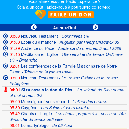
Vous aimez écouter Radio Espérance ?
Cela a un coût : aidez-nous à poursuivre ce service !
Aujourd'hui
00:06
Nouveau Testament
- Corinthiens 1/6
01:00
Ecole du dimanche
- Augustin par Henry Chadwick 03
01:29
Audience du Pape
- Audience du mercredi 5 aout 2026
01:45
Méditation en Eglise
- 19e semaine du Temps Ordinaire
1/7 - Dimanche
02:01
Les conférences de la Famille Missionnaire de Notre-
Dame
- Témoin de la joie au travail
03:00
Nouveau Testament
- Lettre aux Galates et lettre aux
Philippiens
04:01
Si tu savais le don de Dieu
- La volonté de Dieu et moi
et moi et moi ! 2/2
05:00
Monseigneur vous répond
- Célibat des prètres
05:30
Oxygène
- Les Saints et leurs histoire
05:42
Chants et liturgie
- Les chants propres à la messe du 19e
dimanche du temps ordinaire
06:01
Le martyrologe
- du 09 Août