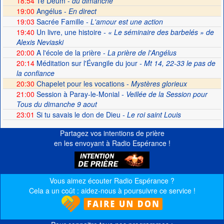
18:54
Te Deum -
du dimanche
19:00
Angélus -
En direct
19:03
Sacrée Famille
- L'amour est une action
19:40
Un livre, une histoire
- « Le séminaire des barbelés » de
Alexis Neviaski
20:00
A l'école de la prière
- La prière de l'Angélus
20:14
Méditation sur l'Évangile du jour
- Mt 14, 22-33 le pas de
la confiance
20:30
Chapelet pour les vocations -
Mystères glorieux
21:00
Session à Paray-le-Monial
- Veillée de la Session pour
Tous du dimanche 9 aout
23:01
Si tu savais le don de Dieu
- Le roi saint Louis
Partagez vos intentions de prière
en les envoyant à Radio Espérance !
Vous aimez écouter Radio Espérance ?
Cela a un coût : aidez-nous à poursuivre ce service !