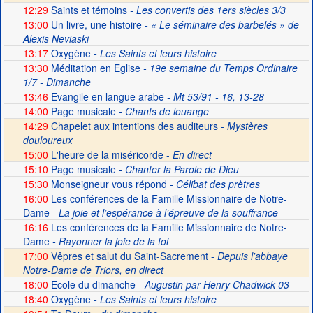
12:29
Saints et témoins
- Les convertis des 1ers siècles 3/3
13:00
Un livre, une histoire
- « Le séminaire des barbelés » de
Alexis Neviaski
13:17
Oxygène
- Les Saints et leurs histoire
13:30
Méditation en Eglise
- 19e semaine du Temps Ordinaire
1/7 - Dimanche
13:46
Evangile en langue arabe
- Mt 53/91 - 16, 13-28
14:00
Page musicale
- Chants de louange
14:29
Chapelet aux intentions des auditeurs -
Mystères
douloureux
15:00
L'heure de la miséricorde -
En direct
15:10
Page musicale
- Chanter la Parole de Dieu
15:30
Monseigneur vous répond
- Célibat des prètres
16:00
Les conférences de la Famille Missionnaire de Notre-
Dame
- La joie et l’espérance à l’épreuve de la souffrance
16:16
Les conférences de la Famille Missionnaire de Notre-
Dame
- Rayonner la joie de la foi
17:00
Vêpres et salut du Saint-Sacrement -
Depuis l'abbaye
Notre-Dame de Triors, en direct
18:00
Ecole du dimanche
- Augustin par Henry Chadwick 03
18:40
Oxygène
- Les Saints et leurs histoire