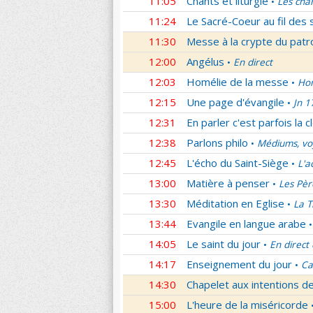
11:05
Chants et liturgie
Les cha
•
11:24
Le Sacré-Coeur au fil des 
11:30
Messe à la crypte du patr
12:00
Angélus
En direct
•
12:03
Homélie de la messe
Hom
•
12:15
Une page d'évangile
Jn 1
•
12:31
En parler c'est parfois la c
12:38
Parlons philo
Médiums, voy
•
12:45
L'écho du Saint-Siège
L'a
•
13:00
Matière à penser
Les Pèr
•
13:30
Méditation en Eglise
La T
•
13:44
Evangile en langue arabe
•
14:05
Le saint du jour
En direct
•
14:17
Enseignement du jour
Ca
•
14:30
Chapelet aux intentions d
15:00
L'heure de la miséricorde