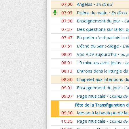
07:00
Angélus
En direct
•
07:03
Prière du matin
En direct
•
07:30
Enseignement du jour
Ca
•
07:37
Des questions sur la foi, 
07:47
En parler c'est parfois la c
07:51
L'écho du Saint-Siège
L'a
•
08:01
Vos RDV aujourd'hui
du j
•
08:01
10 minutes avec Jésus
L
•
08:13
Entrons dans la liturgie d
08:30
Chapelet aux intentions du
09:01
Enseignement du jour
Ca
•
09:07
Page musicale
Chants de
•
Fête de la Transfiguration 
09:30
Messe à la basilique de la
10:35
Page musicale
Chants de
•