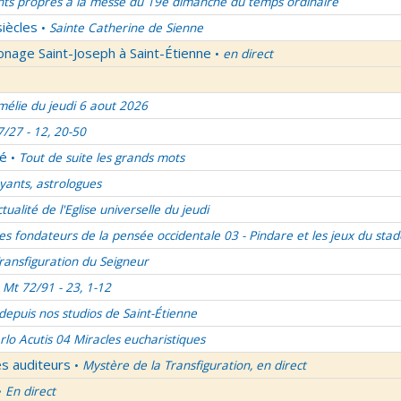
nts propres à la messe du 19e dimanche du temps ordinaire
siècles
Sainte Catherine de Sienne
•
onage Saint-Joseph à Saint-Étienne
en direct
•
élie du jeudi 6 aout 2026
7/27 - 12, 20-50
lé
Tout de suite les grands mots
•
ants, astrologues
ctualité de l'Eglise universelle du jeudi
es fondateurs de la pensée occidentale 03 - Pindare et les jeux du stad
ransfiguration du Seigneur
Mt 72/91 - 23, 1-12
 depuis nos studios de Saint-Étienne
rlo Acutis 04 Miracles eucharistiques
es auditeurs
Mystère de la Transfiguration, en direct
•
En direct
•