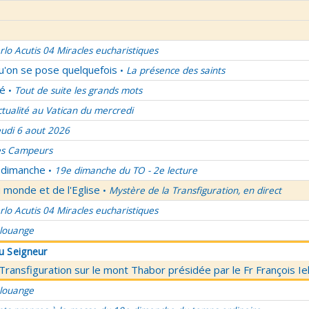
rlo Acutis 04 Miracles eucharistiques
qu'on se pose quelquefois
La présence des saints
•
lé
Tout de suite les grands mots
•
ctualité au Vatican du mercredi
eudi 6 aout 2026
es Campeurs
u dimanche
19e dimanche du TO - 2e lecture
•
 monde et de l'Eglise
Mystère de la Transfiguration, en direct
•
rlo Acutis 04 Miracles eucharistiques
 louange
du Seigneur
 Transfiguration sur le mont Thabor présidée par le Fr François I
 louange