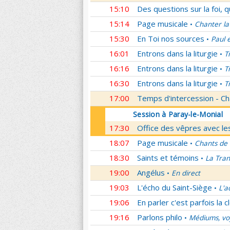
15:10
Des questions sur la foi, 
15:14
Page musicale
Chanter la
•
15:30
En Toi nos sources
Paul 
•
16:01
Entrons dans la liturgie
T
•
16:16
Entrons dans la liturgie
T
•
16:30
Entrons dans la liturgie
T
•
17:00
Temps d'intercession - Ch
Session à Paray-le-Monial
17:30
Office des vêpres avec les
18:07
Page musicale
Chants de
•
18:30
Saints et témoins
La Tran
•
19:00
Angélus
En direct
•
19:03
L'écho du Saint-Siège
L'a
•
19:06
En parler c'est parfois la c
19:16
Parlons philo
Médiums, voy
•