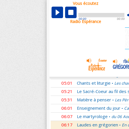
Vous écoutez
00:05
Nouveau Testament
Rom
•
01:02
Sentinelles de la foi
Lettr
•
00:00
00:00
Radio Espérance
01:33
10 minutes avec Jésus
L
•
01:48
Méditation en Eglise
La T
•
02:01
Les conférences de la Fa
03:01
Nouveau Testament
Cori
•
04:01
Entrons dans la liturgie
T
•
04:15
Entrons dans la liturgie
T
•
04:35
Entrons dans la liturgie
T
•
05:01
Chants et liturgie
Les cha
•
05:21
Le Sacré-Coeur au fil des 
05:31
Matière à penser
Les Pèr
•
06:01
Enseignement du jour
Ca
•
06:07
Le martyrologe
du 06 Ao
•
06:17
Laudes en grégorien
En 
•