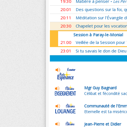
19:30
Matière à penser
Les Pèr
•
20:01
Des questions sur la foi, 
20:11
Méditation sur l'Évangile d
20:30
Chapelet pour les vocatio
Session à Paray-le-Monial
21:00
Veillée de la Session pour
23:01
Si tu savais le don de Dieu
Mgr Guy Bagnard
Célibat et fécondité sa
Communauté de l'Emm
Eternelle est ta miséri
Jean-Pierre et Didier