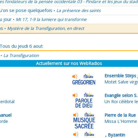
es fondateurs de la pensée occidentale 03 - Pindare et les jeux du stad
qu'on se pose quelquefois
La présence des saints
•
u jour
Mt 17, 1-9 la lumiere qui transforme
•
ns
Mystère de la Transfiguration, en direct
•
 Tous du jeudi 6 aout
La Transfiguration
•
Actuellement sur nos WebRadios
Ensemble Stirps J
Motet Salve vir
Evangile selon S
cerdotal
Un Roi célèbre l
anuel
Pierre de la Rue
corde
Missa L'Homme 
, Byzantin