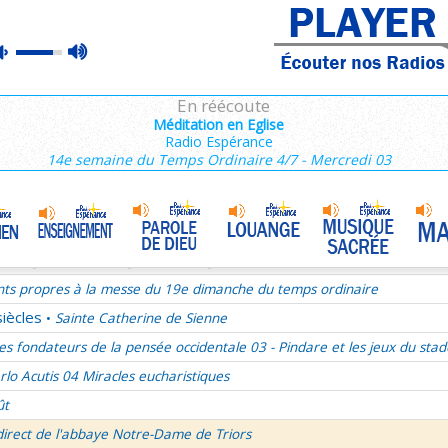
ains 1/3
max
mute
es de Saint François de Sales 36/106
volume
es Campeurs
En réécoute
ransfiguration du Seigneur
Méditation en Eglise
Radio Espérance
mille Missionnaire de Notre-Dame
La joie dans l’Esprit-Saint
•
14e semaine du Temps Ordinaire 4/7 - Mercredi 03
nthiens 6/6
ransfiguration du Seigneur - 1re lecture Dn 7 ou 2P 1
ransfiguration du Seigneur - Psaume 96
ransfiguration du Seigneur - Evangile Mc 9,2-13
nts propres à la messe du 19e dimanche du temps ordinaire
siècles
Sainte Catherine de Sienne
•
es fondateurs de la pensée occidentale 03 - Pindare et les jeux du stad
rlo Acutis 04 Miracles eucharistiques
ût
direct de l'abbaye Notre-Dame de Triors