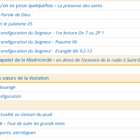
qu'on se pose quelquefois
La présence des saints
•
 Parole de Dieu
et le Judaïsme 05
ransfiguration du Seigneur - 1re lecture Dn 7 ou 2P 1
ransfiguration du Seigneur - Psaume 96
ransfiguration du Seigneur - Evangile Mc 9,2-13
apelet de la Miséricorde
en direct de l'oratoire de la radio à Saint-
•
 sœurs de la Visitation
 louange
sfiguration
ctualité au Vatican du jeudi
lé
Tout de suite les grands mots
•
ants, astrologues