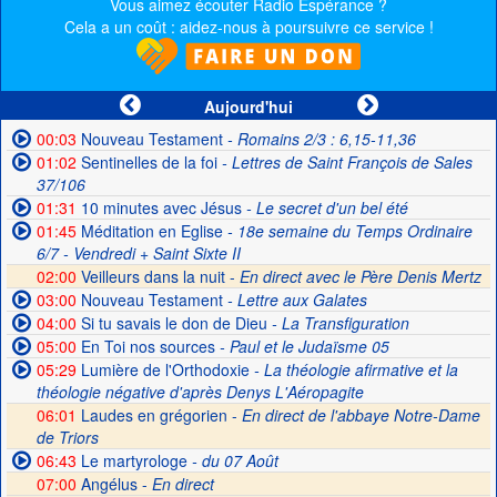
Vous aimez écouter Radio Espérance ?
Cela a un coût : aidez-nous à poursuivre ce service !
Aujourd'hui
00:03
Nouveau Testament
- Romains 2/3 : 6,15-11,36
01:02
Sentinelles de la foi
- Lettres de Saint François de Sales
37/106
01:31
10 minutes avec Jésus
- Le secret d'un bel été
01:45
Méditation en Eglise
- 18e semaine du Temps Ordinaire
6/7 - Vendredi + Saint Sixte II
02:00
Veilleurs dans la nuit -
En direct avec le Père Denis Mertz
03:00
Nouveau Testament
- Lettre aux Galates
04:00
Si tu savais le don de Dieu
- La Transfiguration
05:00
En Toi nos sources
- Paul et le Judaïsme 05
05:29
Lumière de l'Orthodoxie
- La théologie afirmative et la
théologie négative d'après Denys L'Aéropagite
06:01
Laudes en grégorien -
En direct de l'abbaye Notre-Dame
de Triors
06:43
Le martyrologe
- du 07 Août
07:00
Angélus -
En direct