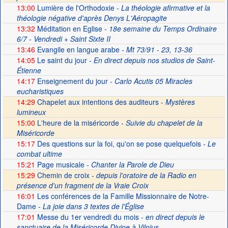
13:00
Lumière de l'Orthodoxie
- La théologie afirmative et la
théologie négative d'après Denys L'Aéropagite
13:32
Méditation en Eglise
- 18e semaine du Temps Ordinaire
6/7 - Vendredi + Saint Sixte II
13:46
Evangile en langue arabe
- Mt 73/91 - 23, 13-36
14:05
Le saint du jour
- En direct depuis nos studios de Saint-
Étienne
14:17
Enseignement du jour
- Carlo Acutis 05 Miracles
eucharistiques
14:29
Chapelet aux intentions des auditeurs -
Mystères
lumineux
15:00
L'heure de la miséricorde -
Suivie du chapelet de la
Miséricorde
15:17
Des questions sur la foi, qu'on se pose quelquefois
- Le
combat ultime
15:21
Page musicale
- Chanter la Parole de Dieu
15:29
Chemin de croix -
depuis l'oratoire de la Radio en
présence d'un fragment de la Vraie Croix
16:01
Les conférences de la Famille Missionnaire de Notre-
Dame
- La joie dans 3 textes de l'Église
17:01
Messe du 1er vendredi du mois
- en direct depuis le
sanctuaire de la Miséricorde Divine à Vilnius