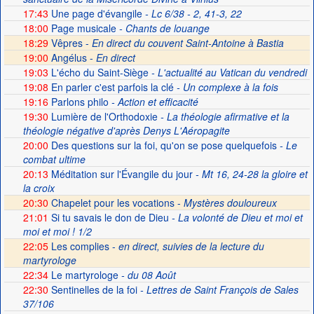
17:43
Une page d'évangile
- Lc 6/38 - 2, 41-3, 22
18:00
Page musicale
- Chants de louange
18:29
Vêpres -
En direct du couvent Saint-Antoine à Bastia
19:00
Angélus -
En direct
19:03
L'écho du Saint-Siège
- L'actualité au Vatican du vendredi
19:08
En parler c'est parfois la clé
- Un complexe à la fois
19:16
Parlons philo
- Action et efficacité
19:30
Lumière de l'Orthodoxie
- La théologie afirmative et la
théologie négative d'après Denys L'Aéropagite
20:00
Des questions sur la foi, qu'on se pose quelquefois
- Le
combat ultime
20:13
Méditation sur l'Évangile du jour
- Mt 16, 24-28 la gloire et
la croix
20:30
Chapelet pour les vocations -
Mystères douloureux
21:01
Si tu savais le don de Dieu
- La volonté de Dieu et moi et
moi et moi ! 1/2
22:05
Les complies -
en direct, suivies de la lecture du
martyrologe
22:34
Le martyrologe
- du 08 Août
22:30
Sentinelles de la foi
- Lettres de Saint François de Sales
37/106