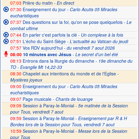
07:03
Prière du matin -
En direct
07:30
Enseignement du jour
- Carlo Acutis 05 Miracles
eucharistiques
07:37
Des questions sur la foi, qu'on se pose quelquefois
- Le
combat ultime
07:44
En parler c'est parfois la clé
- Un complexe à la fois
07:51
L'écho du Saint-Siège
- L'actualité au Vatican du jeudi
07:57
Vos RDV aujourd'hui
- du vendredi 7 aout 2026
08:00
10 minutes avec Jésus
- Le secret d'un bel été
08:13
Entrons dans la liturgie du dimanche
- 19e dimanche du
TO - Evangile Mt 14,22-33
08:30
Chapelet aux intentions du monde et de l'Eglise -
Mystères joyeux
09:00
Enseignement du jour
- Carlo Acutis 05 Miracles
eucharistiques
09:07
Page musicale
- Chants de louange
09:09
Session à Paray-le-Monial -
5e matinée de la Session
pour Tous, vendredi 7 aout
09:59
Session à Paray-le-Monial
- Enseignement par R & H
Bordes lors de la Session pour Tous, vendredi 7 aout
10:59
Session à Paray-le-Monial -
Messe lors de la Session
pour Tous