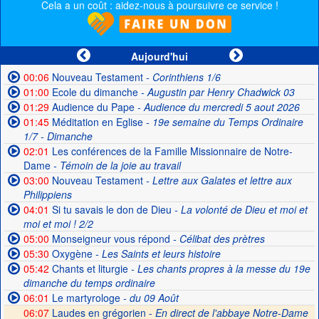
Cela a un coût : aidez-nous à poursuivre ce service !
Aujourd'hui
00:06
Nouveau Testament
- Corinthiens 1/6
01:00
Ecole du dimanche
- Augustin par Henry Chadwick 03
01:29
Audience du Pape
- Audience du mercredi 5 aout 2026
01:45
Méditation en Eglise
- 19e semaine du Temps Ordinaire
1/7 - Dimanche
02:01
Les conférences de la Famille Missionnaire de Notre-
Dame
- Témoin de la joie au travail
03:00
Nouveau Testament
- Lettre aux Galates et lettre aux
Philippiens
04:01
Si tu savais le don de Dieu
- La volonté de Dieu et moi et
moi et moi ! 2/2
05:00
Monseigneur vous répond
- Célibat des prètres
05:30
Oxygène
- Les Saints et leurs histoire
05:42
Chants et liturgie
- Les chants propres à la messe du 19e
dimanche du temps ordinaire
06:01
Le martyrologe
- du 09 Août
06:07
Laudes en grégorien -
En direct de l'abbaye Notre-Dame