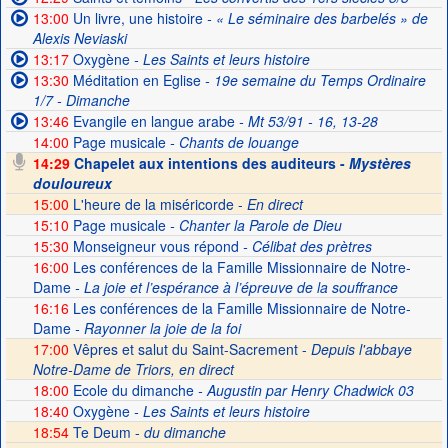
13:00
Un livre, une histoire
- « Le séminaire des barbelés » de
Alexis Neviaski
13:17
Oxygène
- Les Saints et leurs histoire
13:30
Méditation en Eglise
- 19e semaine du Temps Ordinaire
1/7 - Dimanche
13:46
Evangile en langue arabe
- Mt 53/91 - 16, 13-28
14:00
Page musicale
- Chants de louange
14:29
Chapelet aux intentions des auditeurs -
Mystères
douloureux
15:00
L'heure de la miséricorde -
En direct
15:10
Page musicale
- Chanter la Parole de Dieu
15:30
Monseigneur vous répond
- Célibat des prètres
16:00
Les conférences de la Famille Missionnaire de Notre-
Dame
- La joie et l’espérance à l’épreuve de la souffrance
16:16
Les conférences de la Famille Missionnaire de Notre-
Dame
- Rayonner la joie de la foi
17:00
Vêpres et salut du Saint-Sacrement -
Depuis l'abbaye
Notre-Dame de Triors, en direct
18:00
Ecole du dimanche
- Augustin par Henry Chadwick 03
18:40
Oxygène
- Les Saints et leurs histoire
18:54
Te Deum -
du dimanche