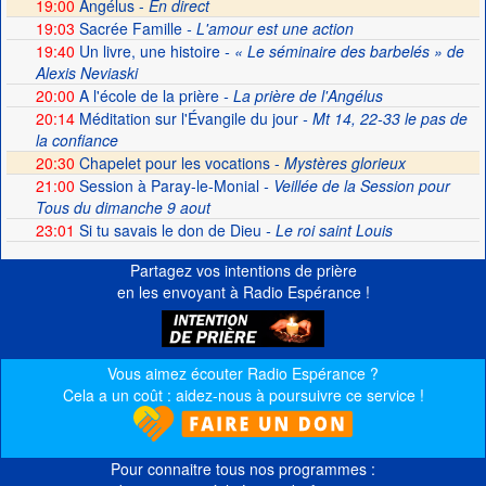
19:00
Angélus -
En direct
19:03
Sacrée Famille
- L'amour est une action
19:40
Un livre, une histoire
- « Le séminaire des barbelés » de
Alexis Neviaski
20:00
A l'école de la prière
- La prière de l'Angélus
20:14
Méditation sur l'Évangile du jour
- Mt 14, 22-33 le pas de
la confiance
20:30
Chapelet pour les vocations -
Mystères glorieux
21:00
Session à Paray-le-Monial
- Veillée de la Session pour
Tous du dimanche 9 aout
23:01
Si tu savais le don de Dieu
- Le roi saint Louis
Partagez vos intentions de prière
en les envoyant à Radio Espérance !
Vous aimez écouter Radio Espérance ?
Cela a un coût : aidez-nous à poursuivre ce service !
Pour connaitre tous nos programmes :