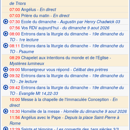
de Triors
07:00
Angélus -
En direct
07:03
Prière du matin -
En direct
07:30
Ecole du dimanche
- Augustin par Henry Chadwick 03
07:56
Vos RDV aujourd'hui
- du dimanche 9 aout 2026
08:00
Entrons dans la liturgie du dimanche
- 19e dimanche du
TO - 1re lecture
08:11
Entrons dans la liturgie du dimanche
- 19e dimanche du
TO - Psaume
08:29
Chapelet aux intentions du monde et de l'Eglise -
Mystères lumineux
09:00
Monseigneur vous répond
- Célibat des prètres
09:32
Entrons dans la liturgie du dimanche
- 19e dimanche du
TO - 2e lecture
09:42
Entrons dans la liturgie du dimanche
- 19e dimanche du
TO - Evangile Mt 14,22-33
10:00
Messe à la chapelle de l'Immaculée Conception -
En
direct
10:30
Homélie de la messe
- Homélie du dimanche 9 aout 2026
11:56
Angélus avec le Pape -
Depuis la place Saint-Pierre à
Rome
12:29
Saints et témoins
- Les convertis des 1ers siècles 3/3