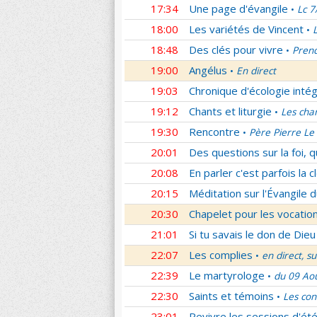
17:34
Une page d'évangile
Lc 7
•
18:00
Les variétés de Vincent
•
18:48
Des clés pour vivre
Prend
•
19:00
Angélus
En direct
•
19:03
Chronique d'écologie intég
19:12
Chants et liturgie
Les cha
•
19:30
Rencontre
Père Pierre Le 
•
20:01
Des questions sur la foi, 
20:08
En parler c'est parfois la c
20:15
Méditation sur l'Évangile d
20:30
Chapelet pour les vocatio
21:01
Si tu savais le don de Dieu
22:07
Les complies
en direct, s
•
22:39
Le martyrologe
du 09 Ao
•
22:30
Saints et témoins
Les con
•
23:01
Revivre les sessions d'ét