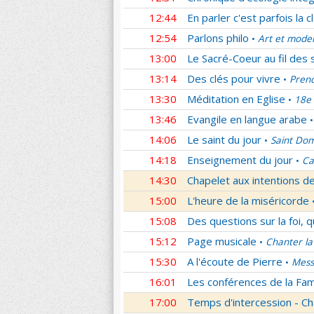
12:44
En parler c'est parfois la c
12:54
Parlons philo
Art et mode
•
13:00
Le Sacré-Coeur au fil des 
13:14
Des clés pour vivre
Prend
•
13:30
Méditation en Eglise
18e 
•
13:46
Evangile en langue arabe
•
14:06
Le saint du jour
Saint Dom
•
14:18
Enseignement du jour
Ca
•
14:30
Chapelet aux intentions d
15:00
L'heure de la miséricorde
15:08
Des questions sur la foi, 
15:12
Page musicale
Chanter la
•
15:30
A l'écoute de Pierre
Mess
•
16:01
Les conférences de la Fa
17:00
Temps d'intercession - Ch