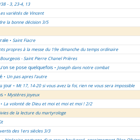
/38 - 3, 23-4, 13
Les variétés de Vincent
re la bonne décision 3/5
rale
Saint Fiacre
•
nts propres à la messe du 19e dimanche du temps ordinaire
Bourgeois - Saint Pierre Chanel Prières
qu'on se pose quelquefois
Joseph dans notre combat
•
lé
Un pas apres l'autre
•
u jour
Mt 17, 14-20 si vous avez la foi, rien ne vous sera impossible
•
ns
Mystères joyeux
•
La volonté de Dieu et moi et moi et moi ! 2/2
•
uivies de la lecture du martyrologe
ût
vertis des 1ers siècles 3/3
é