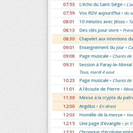
07:53
L'écho du Saint-Siège
L'a
•
07:59
Vos RDV aujourd'hui
du s
•
08:01
10 minutes avec Jésus
Ta
•
08:13
Des clés pour vivre
Prend
•
08:30
Chapelet aux intentions du
09:01
Enseignement du jour
Ca
•
09:08
Page musicale
Chants de
•
09:31
Session à Paray-le-Monial
Tous, mardi 4 aout
10:23
Page musicale
Chants de
•
11:01
A l'écoute de Pierre
Mess
•
11:30
Messe à la crypte du patr
12:00
Angélus
En direct
•
12:03
Homélie de la messe
Hom
•
12:15
Une page d'évangile
Jn 1
•
12:31
Chronique d'écologie intég