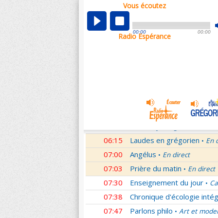
Vous écoutez
00:02
Nouveau Testament
Rom
•
01:00
Hymne acathiste à la Mèr
00:00
00:00
Radio Espérance
01:48
Méditation en Eglise
18e 
•
02:01
Les conférences de la Fa
03:01
Nouveau Testament
Let
•
04:01
Si tu savais le don de Dieu
05:01
A l'écoute de Pierre
Mess
•
05:26
Rencontre
Père Pierre Le 
•
06:03
Le martyrologe
du 08 Ao
•
06:15
Laudes en grégorien
En 
•
07:00
Angélus
En direct
•
07:03
Prière du matin
En direct
•
07:30
Enseignement du jour
Ca
•
07:38
Chronique d'écologie intég
07:47
Parlons philo
Art et mode
•