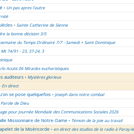
lé
Un pas apres l'autre
•
rnité
siècles
Sainte Catherine de Sienne
•
re la bonne décision 3/5
semaine du Temps Ordinaire 7/7 - Samedi + Saint Dominique
Mt 74/91 - 23, 37-24, 3
inique
rlo Acutis 06 Miracles eucharistiques
es auditeurs
Mystères glorieux
•
En direct
•
qu'on se pose quelquefois
Joseph dans notre combat
•
 Parole de Dieu
age pour Journée Mondiale des Communications Sociales 2026
mille Missionnaire de Notre-Dame
Témoin de la joie au travail
•
apelet de la Miséricorde
en direct des studios de la radio à Paray-l
•