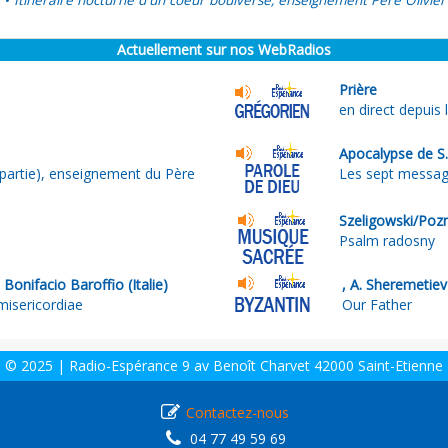
Itinéraire nocturne d'un coeur boulversé, enseignement Père Olivier
•
Actuellement sur nos WebRadios
Prière
en direct depuis
Apocalypse de S.
partie), enseignement du Père
Les sept messag
Szeligowski/Poz
Psalm radosny
onifacio Baroffio (Italie)
, A. Sheremetiev
misericordiae
Our Father
© 2025 | Radio-Espérance 9 av Benoît Charvet 42000 Saint-Etienne
Contactez-nous
04 77 49 59 69