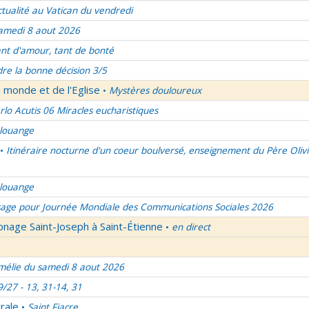
ctualité au Vatican du vendredi
amedi 8 aout 2026
nt d'amour, tant de bonté
re la bonne décision 3/5
 monde et de l'Eglise
Mystères douloureux
•
rlo Acutis 06 Miracles eucharistiques
 louange
Itinéraire nocturne d'un coeur boulversé, enseignement du Père Olivi
•
 louange
age pour Journée Mondiale des Communications Sociales 2026
onage Saint-Joseph à Saint-Étienne
en direct
•
élie du samedi 8 aout 2026
9/27 - 13, 31-14, 31
rale
Saint Fiacre
•