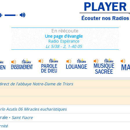
ains 3/3
max
mute
e de Dieu
Prière mariale de tradition byzantine
•
volume
semaine du Temps Ordinaire 7/7 - Samedi + Saint Dominique
En réécoute
mille Missionnaire de Notre-Dame
La joie dans 3 textes de l'Église
•
Une page d'évangile
Radio Espérance
tres aux Ephésiens et Philemon
Lc 5/38 - 2, 1-40 05
La volonté de Dieu et moi et moi et moi ! 1/2
•
age pour Journée Mondiale des Communications Sociales 2026
Bourgeois - Saint Pierre Chanel Prières
ût
direct de l'abbaye Notre-Dame de Triors
rlo Acutis 06 Miracles eucharistiques
rale
Saint Fiacre
•
rnité