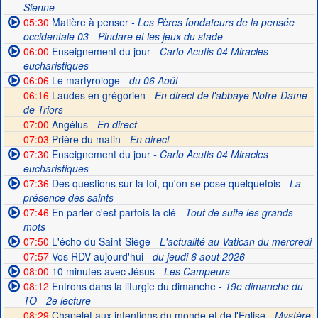
Sienne
05:30
Matière à penser
- Les Pères fondateurs de la pensée
occidentale 03 - Pindare et les jeux du stade
06:00
Enseignement du jour
- Carlo Acutis 04 Miracles
eucharistiques
06:06
Le martyrologe
- du 06 Août
06:16
Laudes en grégorien -
En direct de l'abbaye Notre-Dame
de Triors
07:00
Angélus -
En direct
07:03
Prière du matin -
En direct
07:30
Enseignement du jour
- Carlo Acutis 04 Miracles
eucharistiques
07:36
Des questions sur la foi, qu'on se pose quelquefois
- La
présence des saints
07:46
En parler c'est parfois la clé
- Tout de suite les grands
mots
07:50
L'écho du Saint-Siège
- L'actualité au Vatican du mercredi
07:57
Vos RDV aujourd'hui
- du jeudi 6 aout 2026
08:00
10 minutes avec Jésus
- Les Campeurs
08:12
Entrons dans la liturgie du dimanche
- 19e dimanche du
TO - 2e lecture
08:29
Chapelet aux intentions du monde et de l'Eglise -
Mystère