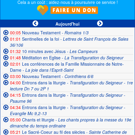
Cela a un coût : aidez-nous à poursuivre ce service !
Aujourd'hui
00:05
Nouveau Testament
- Romains 1/3
01:01
Sentinelles de la foi
- Lettres de Saint François de Sales
36/106
01:32
10 minutes avec Jésus
- Les Campeurs
01:48
Méditation en Eglise
- La Transfiguration du Seigneur
02:01
Les conférences de la Famille Missionnaire de Notre-
Dame
- La joie dans l’Esprit-Saint
03:00
Nouveau Testament
- Corinthiens 6/6
04:00
Entrons dans la liturgie
- Transfiguration du Seigneur - 1re
lecture Dn 7 ou 2P 1
04:15
Entrons dans la liturgie
- Transfiguration du Seigneur -
Psaume 96
04:34
Entrons dans la liturgie
- Transfiguration du Seigneur -
Evangile Mc 9,2-13
05:00
Chants et liturgie
- Les chants propres à la messe du 19e
dimanche du temps ordinaire
05:21
Le Sacré-Coeur au fil des siècles
- Sainte Catherine de