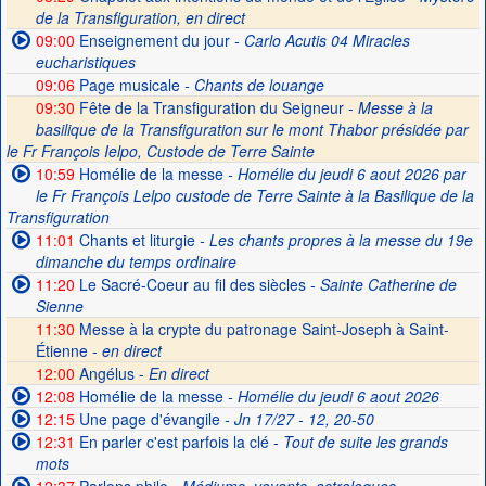
de la Transfiguration, en direct
09:00
Enseignement du jour
- Carlo Acutis 04 Miracles
eucharistiques
09:06
Page musicale
- Chants de louange
09:30
Fête de la Transfiguration du Seigneur -
Messe à la
basilique de la Transfiguration sur le mont Thabor présidée par
le Fr François Ielpo, Custode de Terre Sainte
10:59
Homélie de la messe
- Homélie du jeudi 6 aout 2026 par
le Fr François Lelpo custode de Terre Sainte à la Basilique de la
Transfiguration
11:01
Chants et liturgie
- Les chants propres à la messe du 19e
dimanche du temps ordinaire
11:20
Le Sacré-Coeur au fil des siècles
- Sainte Catherine de
Sienne
11:30
Messe à la crypte du patronage Saint-Joseph à Saint-
Étienne -
en direct
12:00
Angélus -
En direct
12:08
Homélie de la messe
- Homélie du jeudi 6 aout 2026
12:15
Une page d'évangile
- Jn 17/27 - 12, 20-50
12:31
En parler c'est parfois la clé
- Tout de suite les grands
mots