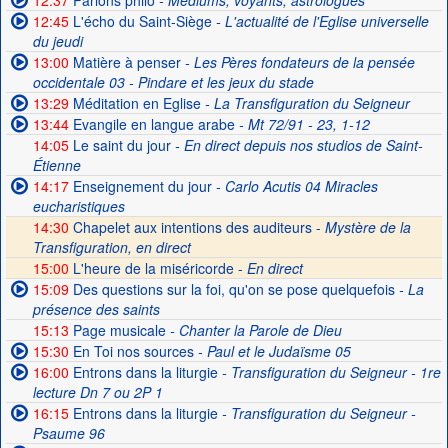
12:37
Parlons philo
- Médiums, voyants, astrologues
12:45
L'écho du Saint-Siège
- L'actualité de l'Eglise universelle
du jeudi
13:00
Matière à penser
- Les Pères fondateurs de la pensée
occidentale 03 - Pindare et les jeux du stade
13:29
Méditation en Eglise
- La Transfiguration du Seigneur
13:44
Evangile en langue arabe
- Mt 72/91 - 23, 1-12
14:05
Le saint du jour
- En direct depuis nos studios de Saint-
Étienne
14:17
Enseignement du jour
- Carlo Acutis 04 Miracles
eucharistiques
14:30
Chapelet aux intentions des auditeurs -
Mystère de la
Transfiguration, en direct
15:00
L'heure de la miséricorde -
En direct
15:09
Des questions sur la foi, qu'on se pose quelquefois
- La
présence des saints
15:13
Page musicale
- Chanter la Parole de Dieu
15:30
En Toi nos sources
- Paul et le Judaïsme 05
16:00
Entrons dans la liturgie
- Transfiguration du Seigneur - 1re
lecture Dn 7 ou 2P 1
16:15
Entrons dans la liturgie
- Transfiguration du Seigneur -
Psaume 96