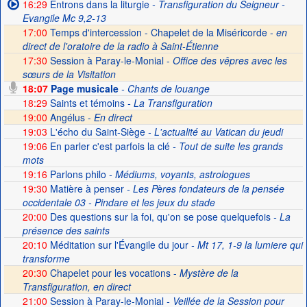
16:29
Entrons dans la liturgie
- Transfiguration du Seigneur -
Evangile Mc 9,2-13
17:00
Temps d'intercession - Chapelet de la Miséricorde -
en
direct de l'oratoire de la radio à Saint-Étienne
17:30
Session à Paray-le-Monial -
Office des vêpres avec les
sœurs de la Visitation
18:07
Page musicale
- Chants de louange
18:29
Saints et témoins
- La Transfiguration
19:00
Angélus -
En direct
19:03
L'écho du Saint-Siège
- L'actualité au Vatican du jeudi
19:06
En parler c'est parfois la clé
- Tout de suite les grands
mots
19:16
Parlons philo
- Médiums, voyants, astrologues
19:30
Matière à penser
- Les Pères fondateurs de la pensée
occidentale 03 - Pindare et les jeux du stade
20:00
Des questions sur la foi, qu'on se pose quelquefois
- La
présence des saints
20:10
Méditation sur l'Évangile du jour
- Mt 17, 1-9 la lumiere qui
transforme
20:30
Chapelet pour les vocations -
Mystère de la
Transfiguration, en direct
21:00
Session à Paray-le-Monial
- Veillée de la Session pour