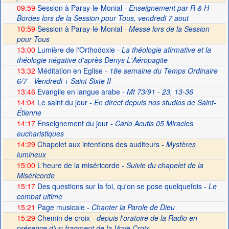
09:59
Session à Paray-le-Monial
- Enseignement par R & H
Bordes lors de la Session pour Tous, vendredi 7 aout
10:59
Session à Paray-le-Monial -
Messe lors de la Session
pour Tous
13:00
Lumière de l'Orthodoxie
- La théologie afirmative et la
théologie négative d'après Denys L'Aéropagite
13:32
Méditation en Eglise
- 18e semaine du Temps Ordinaire
6/7 - Vendredi + Saint Sixte II
13:46
Evangile en langue arabe
- Mt 73/91 - 23, 13-36
14:04
Le saint du jour
- En direct depuis nos studios de Saint-
Étienne
14:17
Enseignement du jour
- Carlo Acutis 05 Miracles
eucharistiques
14:29
Chapelet aux intentions des auditeurs -
Mystères
lumineux
15:00
L'heure de la miséricorde -
Suivie du chapelet de la
Miséricorde
15:17
Des questions sur la foi, qu'on se pose quelquefois
- Le
combat ultime
15:21
Page musicale
- Chanter la Parole de Dieu
15:29
Chemin de croix -
depuis l'oratoire de la Radio en
présence d'un fragment de la Vraie Croix