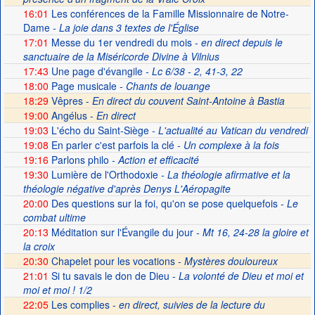
16:01
Les conférences de la Famille Missionnaire de Notre-
Dame
- La joie dans 3 textes de l'Église
17:01
Messe du 1er vendredi du mois
- en direct depuis le
sanctuaire de la Miséricorde Divine à Vilnius
17:43
Une page d'évangile
- Lc 6/38 - 2, 41-3, 22
18:00
Page musicale
- Chants de louange
18:29
Vêpres -
En direct du couvent Saint-Antoine à Bastia
19:00
Angélus -
En direct
19:03
L'écho du Saint-Siège
- L'actualité au Vatican du vendredi
19:08
En parler c'est parfois la clé
- Un complexe à la fois
19:16
Parlons philo
- Action et efficacité
19:30
Lumière de l'Orthodoxie
- La théologie afirmative et la
théologie négative d'après Denys L'Aéropagite
20:00
Des questions sur la foi, qu'on se pose quelquefois
- Le
combat ultime
20:13
Méditation sur l'Évangile du jour
- Mt 16, 24-28 la gloire et
la croix
20:30
Chapelet pour les vocations -
Mystères douloureux
21:01
Si tu savais le don de Dieu
- La volonté de Dieu et moi et
moi et moi ! 1/2
22:05
Les complies -
en direct, suivies de la lecture du