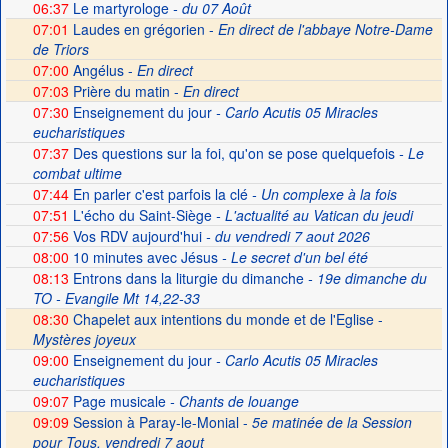
06:37
Le martyrologe
- du 07 Août
07:01
Laudes en grégorien -
En direct de l'abbaye Notre-Dame
de Triors
07:00
Angélus -
En direct
07:03
Prière du matin -
En direct
07:30
Enseignement du jour
- Carlo Acutis 05 Miracles
eucharistiques
07:37
Des questions sur la foi, qu'on se pose quelquefois
- Le
combat ultime
07:44
En parler c'est parfois la clé
- Un complexe à la fois
07:51
L'écho du Saint-Siège
- L'actualité au Vatican du jeudi
07:56
Vos RDV aujourd'hui
- du vendredi 7 aout 2026
08:00
10 minutes avec Jésus
- Le secret d'un bel été
08:13
Entrons dans la liturgie du dimanche
- 19e dimanche du
TO - Evangile Mt 14,22-33
08:30
Chapelet aux intentions du monde et de l'Eglise -
Mystères joyeux
09:00
Enseignement du jour
- Carlo Acutis 05 Miracles
eucharistiques
09:07
Page musicale
- Chants de louange
09:09
Session à Paray-le-Monial -
5e matinée de la Session
pour Tous, vendredi 7 aout