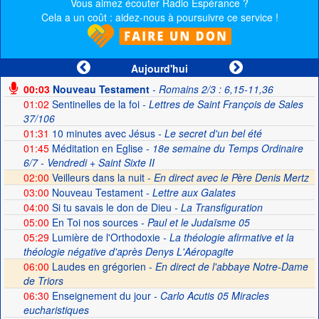
Vous aimez écouter Radio Espérance ?
Cela a un coût : aidez-nous à poursuivre ce service !
Aujourd'hui
00:03
Nouveau Testament
- Romains 2/3 : 6,15-11,36
01:02
Sentinelles de la foi
- Lettres de Saint François de Sales
37/106
01:31
10 minutes avec Jésus
- Le secret d'un bel été
01:45
Méditation en Eglise
- 18e semaine du Temps Ordinaire
6/7 - Vendredi + Saint Sixte II
02:00
Veilleurs dans la nuit -
En direct avec le Père Denis Mertz
03:00
Nouveau Testament
- Lettre aux Galates
04:00
Si tu savais le don de Dieu
- La Transfiguration
05:00
En Toi nos sources
- Paul et le Judaïsme 05
05:29
Lumière de l'Orthodoxie
- La théologie afirmative et la
théologie négative d'après Denys L'Aéropagite
06:00
Laudes en grégorien -
En direct de l'abbaye Notre-Dame
de Triors
06:30
Enseignement du jour
- Carlo Acutis 05 Miracles
eucharistiques