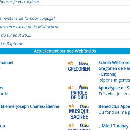
heures je verrai Jésus
e mystère de l'amour conjugal
mystère caché de la Miséricorde
 du 09 août 2025
Le Baptême
Actuellement sur nos WebRadios
manuel
Schola Willibror
r
Grégorien de Par
- Estonie)
Répons In gent
rs
Apocalypse de S.
corde
Très vite, Je serai
Étienne-Joseph Charles/Étienne-
Benedictus Appe
Du fond de ma p
lou
, Miled Tarabay