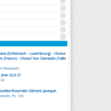
diana (Echternach - Luxembourg) - Choeur
is (France) - Choeur Vox Clamantis (Tallin
em fresonum
 Jean 22,6-21
 là
nzeller/Ensemble Clément Janequin
ensée, Ps. 130