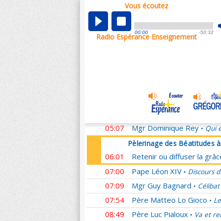
Vous écoutez
Pèlerinage des Béatitudes 
00:01
Retenir ou diffuser la grâ
00:00
-50:32
Radio Espérance Enseignement
00:59
Mgr Michel Aupetit
Homél
•
01:07
Père Ludovic Frère
Passé
•
02:08
Père François Marot
Il m
•
03:08
Mgr Nicolas Brouwet
L'E
•
04:04
Père Jean-Rodolphe Kars
04:56
Père Franck Zeuschner
H
•
05:07
Mgr Dominique Rey
Qui e
•
Pèlerinage des Béatitudes 
06:01
Retenir ou diffuser la grâ
07:00
Pape Léon XIV
Discours d
•
07:09
Mgr Guy Bagnard
Célibat
•
07:54
Père Matteo Lo Gioco
Le
•
08:49
Père Luc Pialoux
Va et re
•