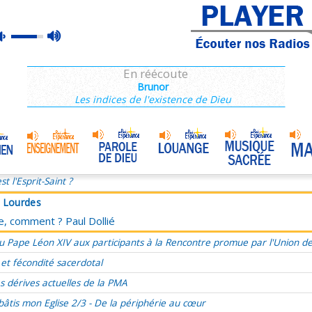
à Lourdes
max
mute
ce, comment ? Paul Dollié
volume
ie du dimanche 25 décembre, Nativité du Seigneur Année C
En réécoute
, présent, futur, évangéliser le temps
Brunor
Les indices de l'existence de Dieu
’a aimé et s’est livré pour moi
ucharistie, source et sommet de l'amour
Marie, Mère de Miséricorde
•
omélie du 33e Dimanche du TO, 17 novembre 2024
st l'Esprit-Saint ?
à Lourdes
ce, comment ? Paul Dollié
u Pape Léon XIV aux participants à la Rencontre promue par l'Union d
 et fécondité sacerdotal
s dérives actuelles de la PMA
bâtis mon Eglise 2/3 - De la périphérie au cœur