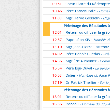
09:51
Soeur Claire du Rédempte
10:46
Père Francis Palle
Homéli
•
11:03
Mgr Hervé Gosselin
L'Eg
•
Pèlerinage des Béatitudes 
12:01
Retenir ou diffuser la grâ
12:57
Pape Léon XIV
Homélie du
•
13:10
Mgr Jean-Pierre Cattenoz
14:02
Pére Benoît Guédas
Priè
•
14:56
Mgr Éric Aumonier
Commen
•
15:54
Père Biju-Duval
La person
•
16:53
Didier
Homélies du Pape F
•
17:19
Dr Patrick Theillier
Sur la
•
Pèlerinage des Béatitudes 
18:01
Retenir ou diffuser la grâ
18:56
Inconnu
Homélie du 30 juil
•