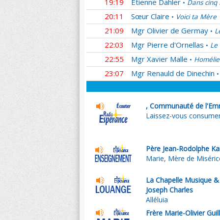
19:19
Etienne Dahler
Dans cinq 
•
20:11
Sœur Claire
Voici ta Mère
•
21:09
Mgr Olivier de Germay
L
•
22:03
Mgr Pierre d'Ornellas
Le 
•
22:55
Mgr Xavier Malle
Homélie
•
23:07
Mgr Renauld de Dinechin
•
, Communauté de l'Em
Laissez-vous consume
Père Jean-Rodolphe Ka
Marie, Mère de Miséri
La Chapelle Musique & 
Joseph Charles
Alléluia
Frère Marie-Olivier Guil