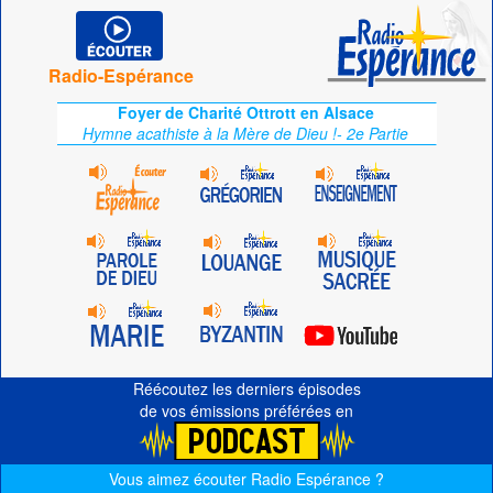
Radio-Espérance
Foyer de Charité Ottrott en Alsace
Hymne acathiste à la Mère de Dieu !- 2e Partie
Réécoutez les derniers épisodes
de vos émissions préférées en
Vous aimez écouter Radio Espérance ?