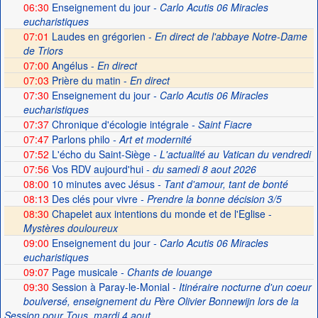
06:30
Enseignement du jour
- Carlo Acutis 06 Miracles
eucharistiques
07:01
Laudes en grégorien -
En direct de l'abbaye Notre-Dame
de Triors
07:00
Angélus -
En direct
07:03
Prière du matin -
En direct
07:30
Enseignement du jour
- Carlo Acutis 06 Miracles
eucharistiques
07:37
Chronique d'écologie intégrale
- Saint Fiacre
07:47
Parlons philo
- Art et modernité
07:52
L'écho du Saint-Siège
- L'actualité au Vatican du vendredi
07:56
Vos RDV aujourd'hui
- du samedi 8 aout 2026
08:00
10 minutes avec Jésus
- Tant d'amour, tant de bonté
08:13
Des clés pour vivre
- Prendre la bonne décision 3/5
08:30
Chapelet aux intentions du monde et de l'Eglise -
Mystères douloureux
09:00
Enseignement du jour
- Carlo Acutis 06 Miracles
eucharistiques
09:07
Page musicale
- Chants de louange
09:30
Session à Paray-le-Monial
- Itinéraire nocturne d'un coeur
boulversé, enseignement du Père Olivier Bonnewijn lors de la
Session pour Tous, mardi 4 aout