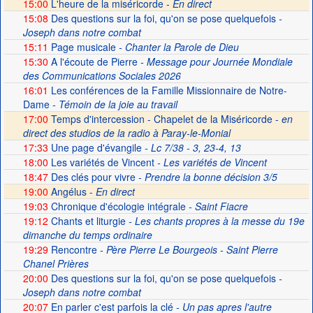
15:00
L'heure de la miséricorde -
En direct
15:08
Des questions sur la foi, qu'on se pose quelquefois
-
Joseph dans notre combat
15:11
Page musicale
- Chanter la Parole de Dieu
15:30
A l'écoute de Pierre
- Message pour Journée Mondiale
des Communications Sociales 2026
16:01
Les conférences de la Famille Missionnaire de Notre-
Dame
- Témoin de la joie au travail
17:00
Temps d'intercession - Chapelet de la Miséricorde -
en
direct des studios de la radio à Paray-le-Monial
17:33
Une page d'évangile
- Lc 7/38 - 3, 23-4, 13
18:00
Les variétés de Vincent
- Les variétés de Vincent
18:47
Des clés pour vivre
- Prendre la bonne décision 3/5
19:00
Angélus -
En direct
19:03
Chronique d'écologie intégrale
- Saint Fiacre
19:12
Chants et liturgie
- Les chants propres à la messe du 19e
dimanche du temps ordinaire
19:29
Rencontre
- Père Pierre Le Bourgeois - Saint Pierre
Chanel Prières
20:00
Des questions sur la foi, qu'on se pose quelquefois
-
Joseph dans notre combat
20:07
En parler c'est parfois la clé
- Un pas apres l'autre