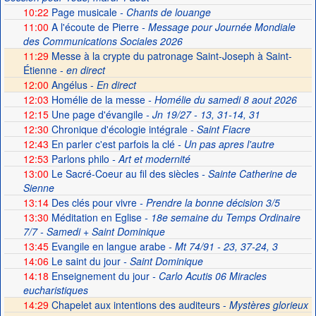
10:22
Page musicale
- Chants de louange
11:00
A l'écoute de Pierre
- Message pour Journée Mondiale
des Communications Sociales 2026
11:29
Messe à la crypte du patronage Saint-Joseph à Saint-
Étienne -
en direct
12:00
Angélus -
En direct
12:03
Homélie de la messe
- Homélie du samedi 8 aout 2026
12:15
Une page d'évangile
- Jn 19/27 - 13, 31-14, 31
12:30
Chronique d'écologie intégrale
- Saint Fiacre
12:43
En parler c'est parfois la clé
- Un pas apres l'autre
12:53
Parlons philo
- Art et modernité
13:00
Le Sacré-Coeur au fil des siècles
- Sainte Catherine de
Sienne
13:14
Des clés pour vivre
- Prendre la bonne décision 3/5
13:30
Méditation en Eglise
- 18e semaine du Temps Ordinaire
7/7 - Samedi + Saint Dominique
13:45
Evangile en langue arabe
- Mt 74/91 - 23, 37-24, 3
14:06
Le saint du jour
- Saint Dominique
14:18
Enseignement du jour
- Carlo Acutis 06 Miracles
eucharistiques
14:29
Chapelet aux intentions des auditeurs -
Mystères glorieux