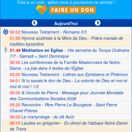
Cela a un coût : aidez-nous à poursuivre ce service !
Aujourd'hui
00:02
Nouveau Testament
- Romains 3/3
01:00
Hymne acathiste à la Mère de Dieu -
Prière mariale de
tradition byzantine
01:48
Méditation en Eglise
- 18e semaine du Temps Ordinaire
7/7 - Samedi + Saint Dominique
02:00
Les conférences de la Famille Missionnaire de Notre-
Dame
- La joie dans 3 textes de l'Église
03:00
Nouveau Testament
- Lettres aux Ephésiens et Philemon
04:01
Si tu savais le don de Dieu
- La volonté de Dieu et moi et
moi et moi ! 1/2
05:00
A l'écoute de Pierre
- Message pour Journée Mondiale
des Communications Sociales 2026
05:25
Rencontre
- Père Pierre Le Bourgeois - Saint Pierre
Chanel Prières
06:03
Le martyrologe
- du 08 Août
06:15
Laudes en grégorien -
En direct de l'abbaye Notre-Dame
de Triors