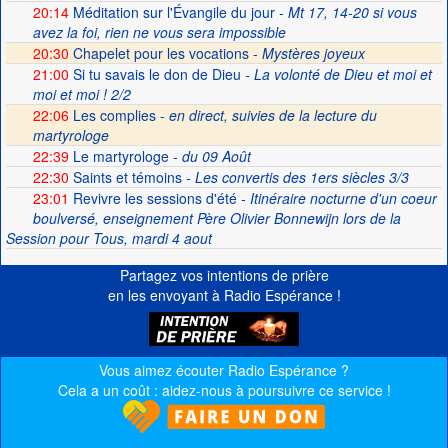
20:14
Méditation sur l'Évangile du jour
- Mt 17, 14-20 si vous
avez la foi, rien ne vous sera impossible
20:30
Chapelet pour les vocations -
Mystères joyeux
21:00
Si tu savais le don de Dieu
- La volonté de Dieu et moi et
moi et moi ! 2/2
22:06
Les complies -
en direct, suivies de la lecture du
martyrologe
22:39
Le martyrologe
- du 09 Août
22:30
Saints et témoins
- Les convertis des 1ers siècles 3/3
23:01
Revivre les sessions d'été
- Itinéraire nocturne d'un coeur
boulversé, enseignement Père Olivier Bonnewijn lors de la
Session pour Tous, mardi 4 aout
Partagez vos intentions de prière
en les envoyant à Radio Espérance !
Vous aimez écouter Radio Espérance ?
Cela a un coût : aidez-nous à poursuivre ce service !