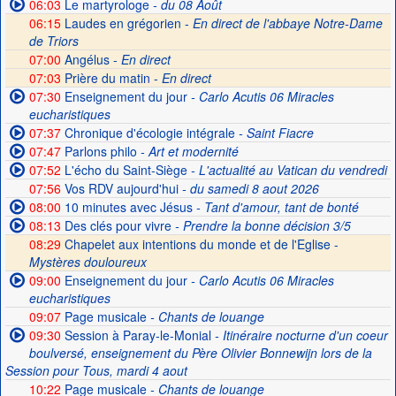
06:03
Le martyrologe
- du 08 Août
06:15
Laudes en grégorien -
En direct de l'abbaye Notre-Dame
de Triors
07:00
Angélus -
En direct
07:03
Prière du matin -
En direct
07:30
Enseignement du jour
- Carlo Acutis 06 Miracles
eucharistiques
07:37
Chronique d'écologie intégrale
- Saint Fiacre
07:47
Parlons philo
- Art et modernité
07:52
L'écho du Saint-Siège
- L'actualité au Vatican du vendredi
07:56
Vos RDV aujourd'hui
- du samedi 8 aout 2026
08:00
10 minutes avec Jésus
- Tant d'amour, tant de bonté
08:13
Des clés pour vivre
- Prendre la bonne décision 3/5
08:29
Chapelet aux intentions du monde et de l'Eglise -
Mystères douloureux
09:00
Enseignement du jour
- Carlo Acutis 06 Miracles
eucharistiques
09:07
Page musicale
- Chants de louange
09:30
Session à Paray-le-Monial
- Itinéraire nocturne d'un coeur
boulversé, enseignement du Père Olivier Bonnewijn lors de la
Session pour Tous, mardi 4 aout
10:22
Page musicale
- Chants de louange