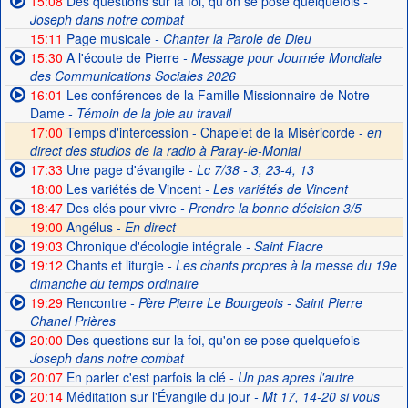
15:08
Des questions sur la foi, qu'on se pose quelquefois
-
Joseph dans notre combat
15:11
Page musicale
- Chanter la Parole de Dieu
15:30
A l'écoute de Pierre
- Message pour Journée Mondiale
des Communications Sociales 2026
16:01
Les conférences de la Famille Missionnaire de Notre-
Dame
- Témoin de la joie au travail
17:00
Temps d'intercession - Chapelet de la Miséricorde -
en
direct des studios de la radio à Paray-le-Monial
17:33
Une page d'évangile
- Lc 7/38 - 3, 23-4, 13
18:00
Les variétés de Vincent
- Les variétés de Vincent
18:47
Des clés pour vivre
- Prendre la bonne décision 3/5
19:00
Angélus -
En direct
19:03
Chronique d'écologie intégrale
- Saint Fiacre
19:12
Chants et liturgie
- Les chants propres à la messe du 19e
dimanche du temps ordinaire
19:29
Rencontre
- Père Pierre Le Bourgeois - Saint Pierre
Chanel Prières
20:00
Des questions sur la foi, qu'on se pose quelquefois
-
Joseph dans notre combat
20:07
En parler c'est parfois la clé
- Un pas apres l'autre
20:14
Méditation sur l'Évangile du jour
- Mt 17, 14-20 si vous