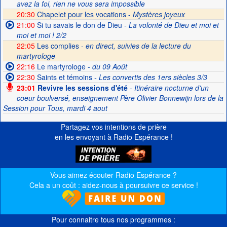
avez la foi, rien ne vous sera impossible
20:30
Chapelet pour les vocations -
Mystères joyeux
21:00
Si tu savais le don de Dieu
- La volonté de Dieu et moi et
moi et moi ! 2/2
22:05
Les complies -
en direct, suivies de la lecture du
martyrologe
22:16
Le martyrologe
- du 09 Août
22:30
Saints et témoins
- Les convertis des 1ers siècles 3/3
23:01
Revivre les sessions d'été
- Itinéraire nocturne d'un
coeur boulversé, enseignement Père Olivier Bonnewijn lors de la
Session pour Tous, mardi 4 aout
Partagez vos intentions de prière
en les envoyant à Radio Espérance !
Vous aimez écouter Radio Espérance ?
Cela a un coût : aidez-nous à poursuivre ce service !
Pour connaitre tous nos programmes :