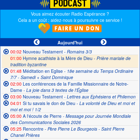
Vous aimez écouter Radio Espérance ?
Cela a un coût : aidez-nous à poursuivre ce service !
Aujourd'hui
00:02
Nouveau Testament
- Romains 3/3
01:00
Hymne acathiste à la Mère de Dieu -
Prière mariale de
tradition byzantine
01:48
Méditation en Eglise
- 18e semaine du Temps Ordinaire
7/7 - Samedi + Saint Dominique
02:00
Les conférences de la Famille Missionnaire de Notre-
Dame
- La joie dans 3 textes de l'Église
03:00
Nouveau Testament
- Lettres aux Ephésiens et Philemon
04:01
Si tu savais le don de Dieu
- La volonté de Dieu et moi et
moi et moi ! 1/2
05:00
A l'écoute de Pierre
- Message pour Journée Mondiale
des Communications Sociales 2026
05:25
Rencontre
- Père Pierre Le Bourgeois - Saint Pierre
Chanel Prières