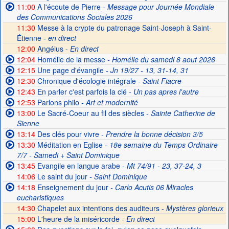
11:00
A l'écoute de Pierre
- Message pour Journée Mondiale
des Communications Sociales 2026
11:30
Messe à la crypte du patronage Saint-Joseph à Saint-
Étienne -
en direct
12:00
Angélus -
En direct
12:04
Homélie de la messe
- Homélie du samedi 8 aout 2026
12:15
Une page d'évangile
- Jn 19/27 - 13, 31-14, 31
12:30
Chronique d'écologie intégrale
- Saint Fiacre
12:43
En parler c'est parfois la clé
- Un pas apres l'autre
12:53
Parlons philo
- Art et modernité
13:00
Le Sacré-Coeur au fil des siècles
- Sainte Catherine de
Sienne
13:14
Des clés pour vivre
- Prendre la bonne décision 3/5
13:30
Méditation en Eglise
- 18e semaine du Temps Ordinaire
7/7 - Samedi + Saint Dominique
13:45
Evangile en langue arabe
- Mt 74/91 - 23, 37-24, 3
14:06
Le saint du jour
- Saint Dominique
14:18
Enseignement du jour
- Carlo Acutis 06 Miracles
eucharistiques
14:30
Chapelet aux intentions des auditeurs -
Mystères glorieux
15:00
L'heure de la miséricorde -
En direct