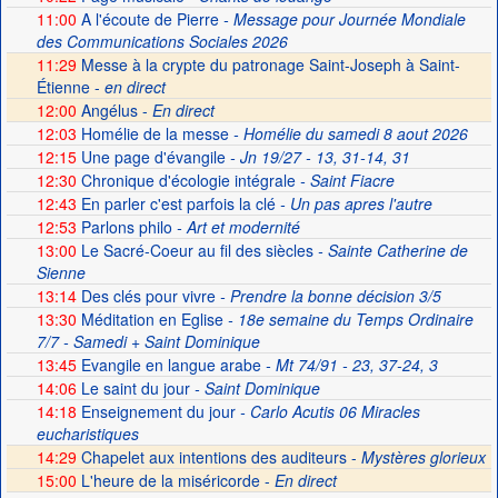
11:00
A l'écoute de Pierre
- Message pour Journée Mondiale
des Communications Sociales 2026
11:29
Messe à la crypte du patronage Saint-Joseph à Saint-
Étienne -
en direct
12:00
Angélus -
En direct
12:03
Homélie de la messe
- Homélie du samedi 8 aout 2026
12:15
Une page d'évangile
- Jn 19/27 - 13, 31-14, 31
12:30
Chronique d'écologie intégrale
- Saint Fiacre
12:43
En parler c'est parfois la clé
- Un pas apres l'autre
12:53
Parlons philo
- Art et modernité
13:00
Le Sacré-Coeur au fil des siècles
- Sainte Catherine de
Sienne
13:14
Des clés pour vivre
- Prendre la bonne décision 3/5
13:30
Méditation en Eglise
- 18e semaine du Temps Ordinaire
7/7 - Samedi + Saint Dominique
13:45
Evangile en langue arabe
- Mt 74/91 - 23, 37-24, 3
14:06
Le saint du jour
- Saint Dominique
14:18
Enseignement du jour
- Carlo Acutis 06 Miracles
eucharistiques
14:29
Chapelet aux intentions des auditeurs -
Mystères glorieux
15:00
L'heure de la miséricorde -
En direct