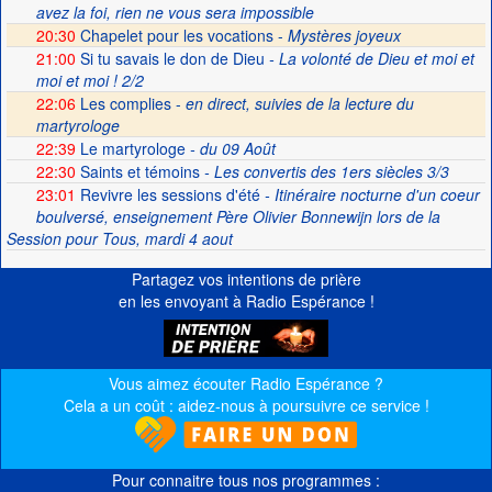
avez la foi, rien ne vous sera impossible
20:30
Chapelet pour les vocations -
Mystères joyeux
21:00
Si tu savais le don de Dieu
- La volonté de Dieu et moi et
moi et moi ! 2/2
22:06
Les complies -
en direct, suivies de la lecture du
martyrologe
22:39
Le martyrologe
- du 09 Août
22:30
Saints et témoins
- Les convertis des 1ers siècles 3/3
23:01
Revivre les sessions d'été
- Itinéraire nocturne d'un coeur
boulversé, enseignement Père Olivier Bonnewijn lors de la
Session pour Tous, mardi 4 aout
Partagez vos intentions de prière
en les envoyant à Radio Espérance !
Vous aimez écouter Radio Espérance ?
Cela a un coût : aidez-nous à poursuivre ce service !
Pour connaitre tous nos programmes :