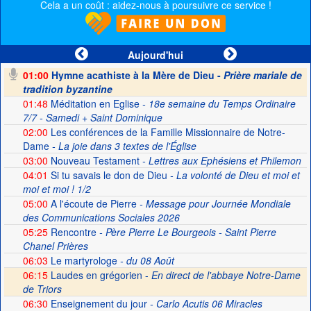
Cela a un coût : aidez-nous à poursuivre ce service !
Aujourd'hui
01:00
Hymne acathiste à la Mère de Dieu -
Prière mariale de
tradition byzantine
01:48
Méditation en Eglise
- 18e semaine du Temps Ordinaire
7/7 - Samedi + Saint Dominique
02:00
Les conférences de la Famille Missionnaire de Notre-
Dame
- La joie dans 3 textes de l'Église
03:00
Nouveau Testament
- Lettres aux Ephésiens et Philemon
04:01
Si tu savais le don de Dieu
- La volonté de Dieu et moi et
moi et moi ! 1/2
05:00
A l'écoute de Pierre
- Message pour Journée Mondiale
des Communications Sociales 2026
05:25
Rencontre
- Père Pierre Le Bourgeois - Saint Pierre
Chanel Prières
06:03
Le martyrologe
- du 08 Août
06:15
Laudes en grégorien -
En direct de l'abbaye Notre-Dame
de Triors
06:30
Enseignement du jour
- Carlo Acutis 06 Miracles