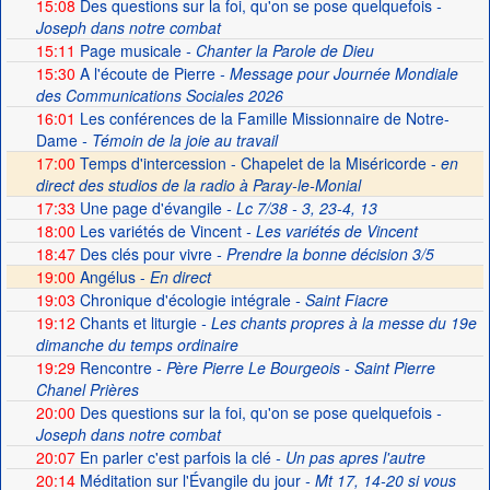
15:08
Des questions sur la foi, qu'on se pose quelquefois
-
Joseph dans notre combat
15:11
Page musicale
- Chanter la Parole de Dieu
15:30
A l'écoute de Pierre
- Message pour Journée Mondiale
des Communications Sociales 2026
16:01
Les conférences de la Famille Missionnaire de Notre-
Dame
- Témoin de la joie au travail
17:00
Temps d'intercession - Chapelet de la Miséricorde -
en
direct des studios de la radio à Paray-le-Monial
17:33
Une page d'évangile
- Lc 7/38 - 3, 23-4, 13
18:00
Les variétés de Vincent
- Les variétés de Vincent
18:47
Des clés pour vivre
- Prendre la bonne décision 3/5
19:00
Angélus -
En direct
19:03
Chronique d'écologie intégrale
- Saint Fiacre
19:12
Chants et liturgie
- Les chants propres à la messe du 19e
dimanche du temps ordinaire
19:29
Rencontre
- Père Pierre Le Bourgeois - Saint Pierre
Chanel Prières
20:00
Des questions sur la foi, qu'on se pose quelquefois
-
Joseph dans notre combat
20:07
En parler c'est parfois la clé
- Un pas apres l'autre
20:14
Méditation sur l'Évangile du jour
- Mt 17, 14-20 si vous