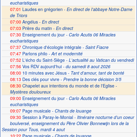
eucharistiques
07:01
Laudes en grégorien -
En direct de l'abbaye Notre-Dame
de Triors
07:00
Angélus -
En direct
07:03
Prière du matin -
En direct
07:30
Enseignement du jour
- Carlo Acutis 06 Miracles
eucharistiques
07:37
Chronique d'écologie intégrale
- Saint Fiacre
07:47
Parlons philo
- Art et modernité
07:52
L'écho du Saint-Siège
- L'actualité au Vatican du vendredi
07:56
Vos RDV aujourd'hui
- du samedi 8 aout 2026
08:00
10 minutes avec Jésus
- Tant d'amour, tant de bonté
08:13
Des clés pour vivre
- Prendre la bonne décision 3/5
08:30
Chapelet aux intentions du monde et de l'Eglise -
Mystères douloureux
09:00
Enseignement du jour
- Carlo Acutis 06 Miracles
eucharistiques
09:07
Page musicale
- Chants de louange
09:30
Session à Paray-le-Monial
- Itinéraire nocturne d'un coeur
boulversé, enseignement du Père Olivier Bonnewijn lors de la
Session pour Tous, mardi 4 aout
10:22
Page musicale
- Chants de louange