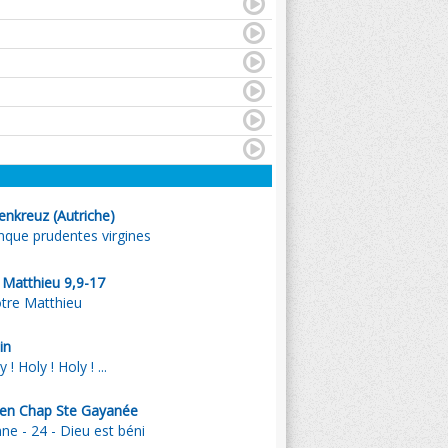
enkreuz (Autriche)
ue prudentes virgines
. Matthieu 9,9-17
ôtre Matthieu
in
! Holy ! Holy ! ...
ien Chap Ste Gayanée
e - 24 - Dieu est béni