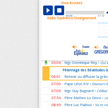
Vous écoutez
Pèlerinage des Béatitudes 
00:01
Retenir ou diffuser la grâ
00:00
-57:34
Radio Espérance Enseignement
00:59
Mgr Michel Aupetit
Homél
•
01:07
Père Ludovic Frère
Passé
•
02:08
Père François Marot
Il m
•
03:08
Mgr Nicolas Brouwet
L'E
•
04:04
Père Jean-Rodolphe Kars
04:54
Père Franck Zeuschner
H
•
05:04
Mgr Dominique Rey
Qui e
•
Pèlerinage des Béatitudes 
06:01
Retenir ou diffuser la grâ
07:00
Pape Léon XIV
Discours d
•
07:09
Mgr Guy Bagnard
Célibat
•
07:54
Père Matteo Lo Gioco
Le
•
08:49
Père Luc Pialoux
Va et re
•