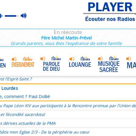
à Lourdes
max
mute
ce, comment ? Paul Dollié
volume
ie du dimanche 25 décembre, Nativité du Seigneur Année C
En réécoute
, présent, futur, évangéliser le temps
Père Michel Martin-Prével
Grands parents, vous êtes l'espérance de votre famille
’a aimé et s’est livré pour moi
ucharistie, source et sommet de l'amour
Marie, Mère de Miséricorde
•
omélie du 33e Dimanche du TO, 17 novembre 2024
st l'Esprit-Saint ?
à Lourdes
ce, comment ? Paul Dollié
u Pape Léon XIV aux participants à la Rencontre promue par l'Union d
 et fécondité sacerdotal
s dérives actuelles de la PMA
bâtis mon Eglise 2/3 - De la périphérie au cœur