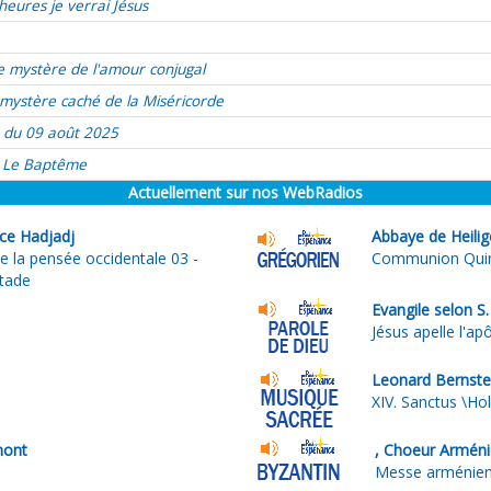
heures je verrai Jésus
e mystère de l'amour conjugal
mystère caché de la Miséricorde
 du 09 août 2025
Le Baptême
Actuellement sur nos WebRadios
ice Hadjadj
Abbaye de Heilig
e la pensée occidentale 03 -
Communion Quinq
stade
Evangile selon S
Jésus apelle l'ap
Leonard Bernste
XIV. Sanctus \Holy 
mont
, Choeur Armén
Messe arménienn