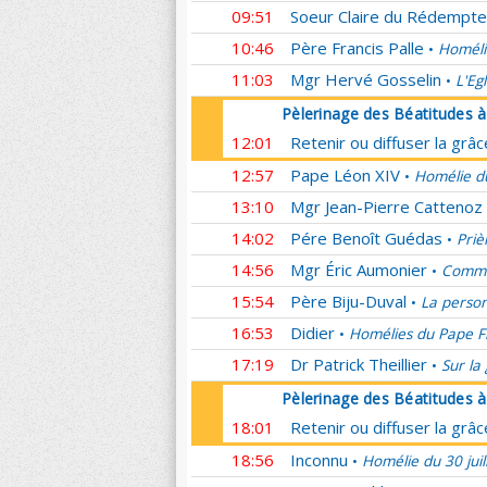
09:51
Soeur Claire du Rédempte
10:46
Père Francis Palle
Homéli
•
11:03
Mgr Hervé Gosselin
L'Eg
•
Pèlerinage des Béatitudes 
12:01
Retenir ou diffuser la grâ
12:57
Pape Léon XIV
Homélie du
•
13:10
Mgr Jean-Pierre Cattenoz
14:02
Pére Benoît Guédas
Priè
•
14:56
Mgr Éric Aumonier
Commen
•
15:54
Père Biju-Duval
La person
•
16:53
Didier
Homélies du Pape F
•
17:19
Dr Patrick Theillier
Sur la
•
Pèlerinage des Béatitudes 
18:01
Retenir ou diffuser la grâ
18:56
Inconnu
Homélie du 30 juil
•