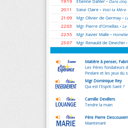
19:19
Etienne Dahler
Dans cinq 
•
20:11
Sœur Claire
Voici ta Mère
•
21:09
Mgr Olivier de Germay
L
•
22:03
Mgr Pierre d'Ornellas
Le 
•
22:55
Mgr Xavier Malle
Homélie
•
23:07
Mgr Renauld de Dinechin
•
Matière à penser, Fabr
Les Pères fondateurs d
Pindare et les jeux du 
Mgr Dominique Rey
Qui est l'Esprit-Saint ?
Camille Devillers
Tendre la main
Père Pierre Descouve
Maintenant