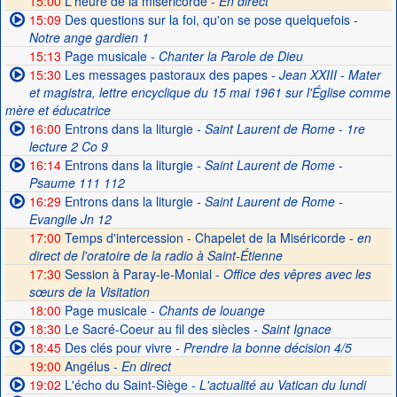
15:00
L'heure de la miséricorde -
En direct
15:09
Des questions sur la foi, qu'on se pose quelquefois
-
Notre ange gardien 1
15:13
Page musicale
- Chanter la Parole de Dieu
15:30
Les messages pastoraux des papes
- Jean XXIII - Mater
et magistra, lettre encyclique du 15 mai 1961 sur l'Église comme
mère et éducatrice
16:00
Entrons dans la liturgie
- Saint Laurent de Rome - 1re
lecture 2 Co 9
16:14
Entrons dans la liturgie
- Saint Laurent de Rome -
Psaume 111 112
16:29
Entrons dans la liturgie
- Saint Laurent de Rome -
Evangile Jn 12
17:00
Temps d'intercession - Chapelet de la Miséricorde -
en
direct de l'oratoire de la radio à Saint-Étienne
17:30
Session à Paray-le-Monial -
Office des vêpres avec les
sœurs de la Visitation
18:00
Page musicale
- Chants de louange
18:30
Le Sacré-Coeur au fil des siècles
- Saint Ignace
18:45
Des clés pour vivre
- Prendre la bonne décision 4/5
19:00
Angélus -
En direct
19:02
L'écho du Saint-Siège
- L'actualité au Vatican du lundi