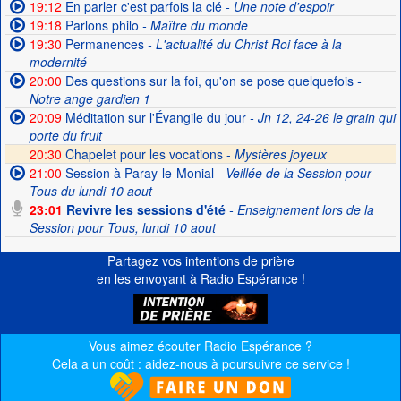
19:12
En parler c'est parfois la clé
- Une note d'espoir
19:18
Parlons philo
- Maître du monde
19:30
Permanences
- L'actualité du Christ Roi face à la
modernité
20:00
Des questions sur la foi, qu'on se pose quelquefois
-
Notre ange gardien 1
20:09
Méditation sur l'Évangile du jour
- Jn 12, 24-26 le grain qui
porte du fruit
20:30
Chapelet pour les vocations -
Mystères joyeux
21:00
Session à Paray-le-Monial
- Veillée de la Session pour
Tous du lundi 10 aout
23:01
Revivre les sessions d'été
- Enseignement lors de la
Session pour Tous, lundi 10 aout
Partagez vos intentions de prière
en les envoyant à Radio Espérance !
Vous aimez écouter Radio Espérance ?
Cela a un coût : aidez-nous à poursuivre ce service !