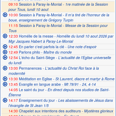
09:10
Session à Paray-le-Monial -
1re matinée de la Session
pour Tous, lundi 10 aout
10:00
Session à Paray-le-Monial
- Il m'a tiré de l'horreur de la
boue, enseignement de Grégory Turpin
11:15
Session à Paray-le-Monial -
Messe de la Session pour
Tous
12:33
Homélie de la messe
- Homélie du lundi 10 aout 2026 par
Mgr Jacques Habert à Paray-Le-Monial
12:45
En parler c'est parfois la clé
- Une note d'espoir
12:49
Parlons philo
- Maître du monde
12:54
L'écho du Saint-Siège
- L'actualité de l'Eglise universelle
du lundi
13:00
Permanences
- L'actualité du Christ Roi face à la
modernité
13:30
Méditation en Eglise
- St Laurent, diacre et martyr à Rome
13:45
Evangile en langue arabe
- Mt 78/91 - 24, 4-14
14:05
Le saint du jour
- En direct depuis nos studios de Saint-
Étienne
14:17
Enseignement du jour
- Les abaissements de Jésus dans
l'évangile de St Jean 1/5
14:30
Chapelet aux intentions des auditeurs -
Mystères glorieux