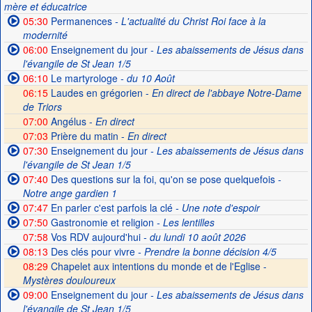
mère et éducatrice
05:30
Permanences
- L'actualité du Christ Roi face à la
modernité
06:00
Enseignement du jour
- Les abaissements de Jésus dans
l'évangile de St Jean 1/5
06:10
Le martyrologe
- du 10 Août
06:15
Laudes en grégorien -
En direct de l'abbaye Notre-Dame
de Triors
07:00
Angélus -
En direct
07:03
Prière du matin -
En direct
07:30
Enseignement du jour
- Les abaissements de Jésus dans
l'évangile de St Jean 1/5
07:40
Des questions sur la foi, qu'on se pose quelquefois
-
Notre ange gardien 1
07:47
En parler c'est parfois la clé
- Une note d'espoir
07:50
Gastronomie et religion
- Les lentilles
07:58
Vos RDV aujourd'hui
- du lundi 10 août 2026
08:13
Des clés pour vivre
- Prendre la bonne décision 4/5
08:29
Chapelet aux intentions du monde et de l'Eglise -
Mystères douloureux
09:00
Enseignement du jour
- Les abaissements de Jésus dans
l'évangile de St Jean 1/5