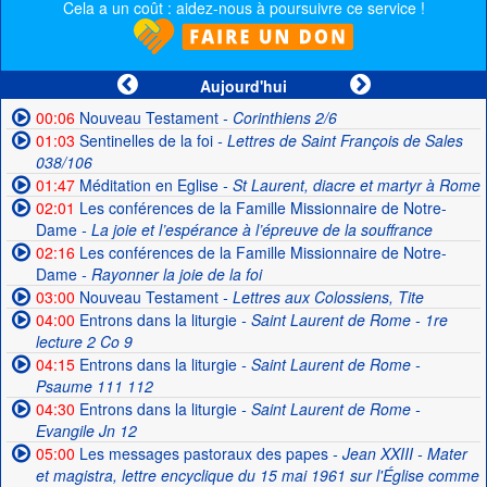
Cela a un coût : aidez-nous à poursuivre ce service !
Aujourd'hui
00:06
Nouveau Testament
- Corinthiens 2/6
01:03
Sentinelles de la foi
- Lettres de Saint François de Sales
038/106
01:47
Méditation en Eglise
- St Laurent, diacre et martyr à Rome
02:01
Les conférences de la Famille Missionnaire de Notre-
Dame
- La joie et l’espérance à l’épreuve de la souffrance
02:16
Les conférences de la Famille Missionnaire de Notre-
Dame
- Rayonner la joie de la foi
03:00
Nouveau Testament
- Lettres aux Colossiens, Tite
04:00
Entrons dans la liturgie
- Saint Laurent de Rome - 1re
lecture 2 Co 9
04:15
Entrons dans la liturgie
- Saint Laurent de Rome -
Psaume 111 112
04:30
Entrons dans la liturgie
- Saint Laurent de Rome -
Evangile Jn 12
05:00
Les messages pastoraux des papes
- Jean XXIII - Mater
et magistra, lettre encyclique du 15 mai 1961 sur l'Église comme