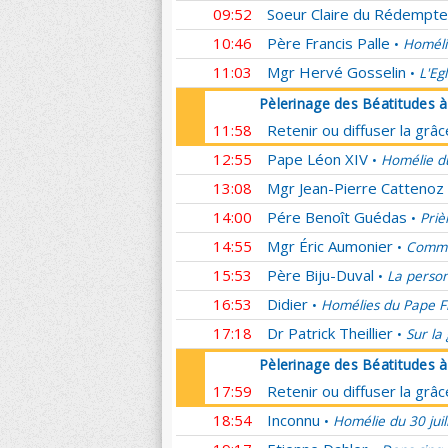
09:52
Soeur Claire du Rédempte
10:46
Père Francis Palle
Homéli
•
11:03
Mgr Hervé Gosselin
L'Eg
•
Pèlerinage des Béatitudes 
11:58
Retenir ou diffuser la grâ
12:55
Pape Léon XIV
Homélie du
•
13:08
Mgr Jean-Pierre Cattenoz
14:00
Pére Benoît Guédas
Priè
•
14:55
Mgr Éric Aumonier
Commen
•
15:53
Père Biju-Duval
La person
•
16:53
Didier
Homélies du Pape F
•
17:18
Dr Patrick Theillier
Sur la
•
Pèlerinage des Béatitudes 
17:59
Retenir ou diffuser la grâ
18:54
Inconnu
Homélie du 30 juil
•