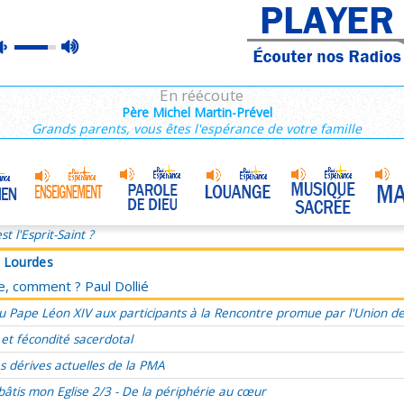
à Lourdes
max
mute
ce, comment ? Paul Dollié
volume
ie du dimanche 25 décembre, Nativité du Seigneur Année C
En réécoute
, présent, futur, évangéliser le temps
Père Michel Martin-Prével
Grands parents, vous êtes l'espérance de votre famille
’a aimé et s’est livré pour moi
ucharistie, source et sommet de l'amour
Marie, Mère de Miséricorde
•
omélie du 33e Dimanche du TO, 17 novembre 2024
st l'Esprit-Saint ?
à Lourdes
ce, comment ? Paul Dollié
u Pape Léon XIV aux participants à la Rencontre promue par l'Union d
 et fécondité sacerdotal
s dérives actuelles de la PMA
bâtis mon Eglise 2/3 - De la périphérie au cœur