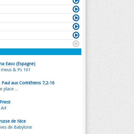
ana Easo (Espagne)
r meus & Ps 101
. Paul aux Corinthiens 7,2-16
 place ...
Priest
 Art
russe de Nice
uves de Babylone