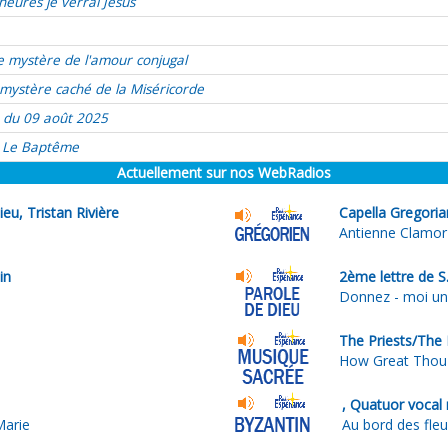
heures je verrai Jésus
e mystère de l'amour conjugal
mystère caché de la Miséricorde
 du 09 août 2025
Le Baptême
Actuellement sur nos WebRadios
ieu, Tristan Rivière
Capella Gregori
Antienne Clamo
in
2ème lettre de S
Donnez - moi une
The Priests/The 
How Great Thou
, Quatuor vocal 
Marie
Au bord des fle