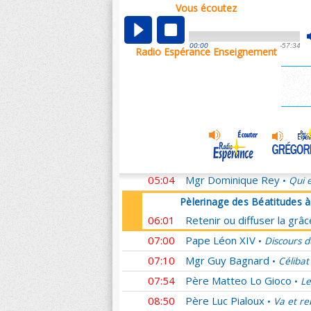
Vous écoutez
Pèlerinage des Béatitudes 
00:01
Retenir ou diffuser la grâ
00:00
-57:34
Radio Espérance Enseignement
00:59
Mgr Michel Aupetit
Homél
•
01:07
Père Ludovic Frère
Passé
•
02:08
Père François Marot
Il m
•
03:08
Mgr Nicolas Brouwet
L'E
•
04:04
Père Jean-Rodolphe Kars
04:54
Père Franck Zeuschner
H
•
05:04
Mgr Dominique Rey
Qui e
•
Pèlerinage des Béatitudes 
06:01
Retenir ou diffuser la grâ
07:00
Pape Léon XIV
Discours d
•
07:10
Mgr Guy Bagnard
Célibat
•
07:54
Père Matteo Lo Gioco
Le
•
08:50
Père Luc Pialoux
Va et re
•