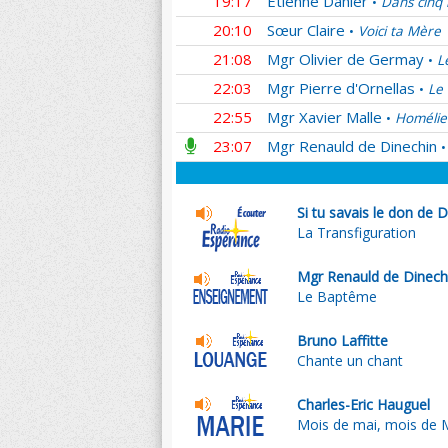
19:17
Etienne Dahler
Dans cinq 
•
20:10
Sœur Claire
Voici ta Mère
•
21:08
Mgr Olivier de Germay
L
•
22:03
Mgr Pierre d'Ornellas
Le 
•
22:55
Mgr Xavier Malle
Homélie
•
23:07
Mgr Renauld de Dinechin
•
Si tu savais le don de D
La Transfiguration
Mgr Renauld de Dinech
Le Baptême
Bruno Laffitte
Chante un chant
Charles-Eric Hauguel
Mois de mai, mois de 