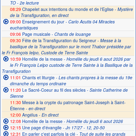
TO - 2e lecture
08:29
Chapelet aux intentions du monde et de l'Eglise -
Mystère
de la Transfiguration, en direct
09:00
Enseignement du jour
- Carlo Acutis 04 Miracles
eucharistiques
09:06
Page musicale
- Chants de louange
09:30
Fête de la Transfiguration du Seigneur -
Messe à la
basilique de la Transfiguration sur le mont Thabor présidée par
le Fr François Ielpo, Custode de Terre Sainte
10:59
Homélie de la messe
- Homélie du jeudi 6 aout 2026 par
le Fr François Lelpo custode de Terre Sainte à la Basilique de la
Transfiguration
11:01
Chants et liturgie
- Les chants propres à la messe du 19e
dimanche du temps ordinaire
11:20
Le Sacré-Coeur au fil des siècles
- Sainte Catherine de
Sienne
11:30
Messe à la crypte du patronage Saint-Joseph à Saint-
Étienne -
en direct
12:00
Angélus -
En direct
12:08
Homélie de la messe
- Homélie du jeudi 6 aout 2026
12:15
Une page d'évangile
- Jn 17/27 - 12, 20-50
12:31
En parler c'est parfois la clé
- Tout de suite les grands