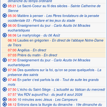
dimanche du temps ordinaire
05:21
Le Sacré-Coeur au fil des siècles
- Sainte Catherine de
Sienne
05:30
Matière à penser
- Les Pères fondateurs de la pensée
occidentale 03 - Pindare et les jeux du stade
06:00
Enseignement du jour
- Carlo Acutis 04 Miracles
eucharistiques
06:06
Le martyrologe
- du 06 Août
06:16
Laudes en grégorien -
En direct de l'abbaye Notre-Dame
de Triors
07:00
Angélus -
En direct
07:03
Prière du matin -
En direct
07:30
Enseignement du jour
- Carlo Acutis 04 Miracles
eucharistiques
07:36
Des questions sur la foi, qu'on se pose quelquefois
- La
présence des saints
07:46
En parler c'est parfois la clé
- Tout de suite les grands
mots
07:50
L'écho du Saint-Siège
- L'actualité au Vatican du mercredi
07:57
Vos RDV aujourd'hui
- du jeudi 6 aout 2026
08:00
10 minutes avec Jésus
- Les Campeurs
08:12
Entrons dans la liturgie du dimanche
- 19e dimanche du