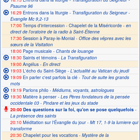
Psaume 96
16:29
Entrons dans la liturgie
- Transfiguration du Seigneur -
Evangile Mc 9,2-13
17:00
Temps d'intercession - Chapelet de la Miséricorde -
en
direct de l'oratoire de la radio à Saint-Étienne
17:30
Session à Paray-le-Monial -
Office des vêpres avec les
sœurs de la Visitation
18:00
Page musicale
- Chants de louange
18:30
Saints et témoins
- La Transfiguration
19:00
Angélus -
En direct
19:03
L'écho du Saint-Siège
- L'actualité au Vatican du jeudi
19:09
En parler c'est parfois la clé
- Tout de suite les grands
mots
19:19
Parlons philo
- Médiums, voyants, astrologues
19:30
Matière à penser
- Les Pères fondateurs de la pensée
occidentale 03 - Pindare et les jeux du stade
20:00
Des questions sur la foi, qu'on se pose quelquefois
-
La présence des saints
20:10
Méditation sur l'Évangile du jour
- Mt 17, 1-9 la lumiere qui
transforme
20:30
Chapelet pour les vocations -
Mystère de la