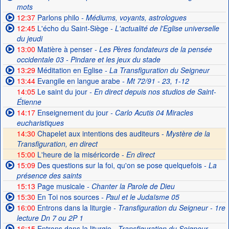
mots
12:37
Parlons philo
- Médiums, voyants, astrologues
12:45
L'écho du Saint-Siège
- L'actualité de l'Eglise universelle
du jeudi
13:00
Matière à penser
- Les Pères fondateurs de la pensée
occidentale 03 - Pindare et les jeux du stade
13:29
Méditation en Eglise
- La Transfiguration du Seigneur
13:44
Evangile en langue arabe
- Mt 72/91 - 23, 1-12
14:05
Le saint du jour
- En direct depuis nos studios de Saint-
Étienne
14:17
Enseignement du jour
- Carlo Acutis 04 Miracles
eucharistiques
14:30
Chapelet aux intentions des auditeurs -
Mystère de la
Transfiguration, en direct
15:00
L'heure de la miséricorde -
En direct
15:09
Des questions sur la foi, qu'on se pose quelquefois
- La
présence des saints
15:13
Page musicale
- Chanter la Parole de Dieu
15:30
En Toi nos sources
- Paul et le Judaïsme 05
16:00
Entrons dans la liturgie
- Transfiguration du Seigneur - 1re
lecture Dn 7 ou 2P 1
16:15
Entrons dans la liturgie
- Transfiguration du Seigneur -