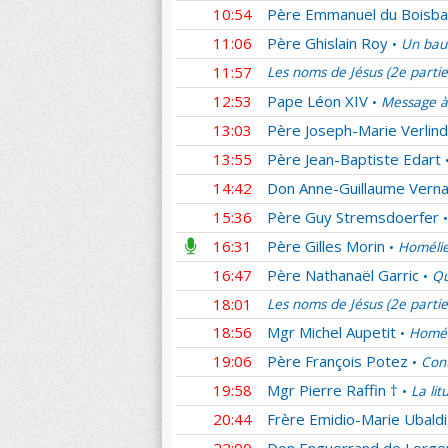
10:54
Père Emmanuel du Boisba
11:06
Père Ghislain Roy
Un bau
•
11:57
Les noms de Jésus (2e parti
12:53
Pape Léon XIV
Message à
•
13:03
Père Joseph-Marie Verlin
13:55
Père Jean-Baptiste Edart
14:42
Don Anne-Guillaume Verna
15:36
Père Guy Stremsdoerfer
•
16:31
Père Gilles Morin
Homélie
•
16:47
Père Nathanaël Garric
Qu
•
18:01
Les noms de Jésus (2e parti
18:56
Mgr Michel Aupetit
Homél
•
19:06
Père François Potez
Cont
•
19:58
Mgr Pierre Raffin †
La lit
•
20:44
Frère Emidio-Marie Ubaldi