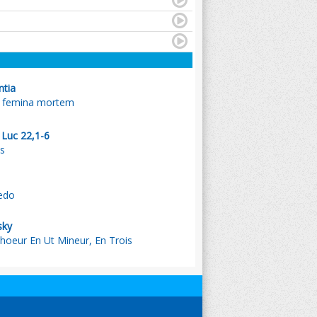
ntia
o femina mortem
 Luc 22,1-6
as
redo
sky
hoeur En Ut Mineur, En Trois