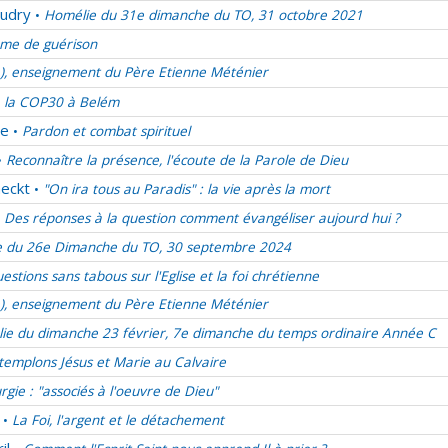
udry
Homélie du 31e dimanche du TO, 31 octobre 2021
•
me de guérison
e), enseignement du Père Etienne Méténier
 la COP30 à Belém
de
Pardon et combat spirituel
•
Reconnaître la présence, l'écoute de la Parole de Dieu
•
eckt
"On ira tous au Paradis" : la vie après la mort
•
Des réponses à la question comment évangéliser aujourd hui ?
 du 26e Dimanche du TO, 30 septembre 2024
estions sans tabous sur l'Eglise et la foi chrétienne
e), enseignement du Père Etienne Méténier
ie du dimanche 23 février, 7e dimanche du temps ordinaire Année C
emplons Jésus et Marie au Calvaire
urgie : "associés à l'oeuvre de Dieu"
La Foi, l'argent et le détachement
•