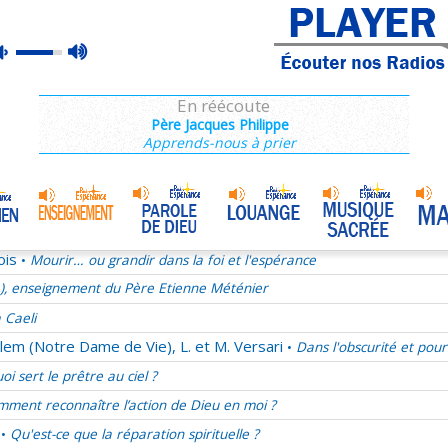
e), enseignement du Père Etienne Méténier
max
mute
rançois 28/68
volume
La joie au quotidien
En réécoute
Après 2013, quel projet pour les chrétiens ?
Père Jacques Philippe
Apprends-nous à prier
ucharistie chez les pères de l'Eglise
ect, une valeur oubliée
mélie du samedi 29 novembre 2025
Jésus notre ami
•
ois
Mourir… ou grandir dans la foi et l'espérance
•
e), enseignement du Père Etienne Méténier
 Caeli
lem (Notre Dame de Vie), L. et M. Versari
Dans l'obscurité et pour
•
oi sert le prêtre au ciel ?
ment reconnaître l’action de Dieu en moi ?
Qu'est-ce que la réparation spirituelle ?
•