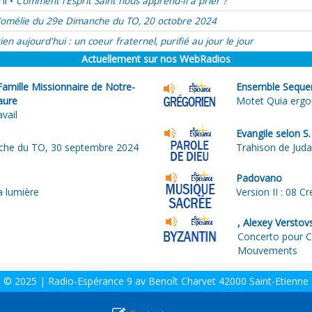
il
Comment l'Esprit Saint nous apprend-Il à prier ?
•
omélie du 29e Dimanche du TO, 20 octobre 2024
ien aujourd'hui : un coeur fraternel, purifié au jour le jour
Actuellement sur nos WebRadios
Famille Missionnaire de Notre-
Ensemble Seque
aure
Motet Quia erg
avail
Evangile selon S.
che du TO, 30 septembre 2024
Trahison de Jud
Padovano
a lumière
Version II : 08 C
, Alexey Verstov
Concerto pour C
Mouvements
© 2025 | Radio-Espérance 9 av Benoît Charvet 42000 Saint-Etienne