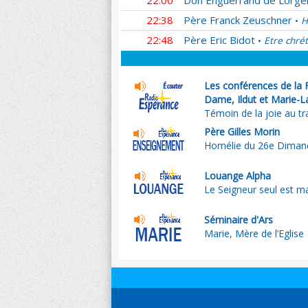
22:00
Don Enguerrand de Lorger
22:38
Père Franck Zeuschner
H
•
22:48
Père Eric Bidot
Etre chrét
•
Les conférences de la 
Dame, Ildut et Marie-L
Témoin de la joie au tr
Père Gilles Morin
Homélie du 26e Diman
Louange Alpha
Le Seigneur seul est m
Séminaire d'Ars
Marie, Mère de l’Eglise