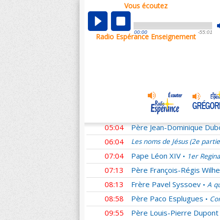
Vous écoutez
00:01
Les noms de Jésus (2e parti
00:59
Didier
Homélies du Pape F
•
00:00
-55:01
Radio Espérance Enseignement
01:27
Père Matthieu Dauchez
•
02:21
Frère Emmanuel Perrier
•
03:07
Père Patrick Chauvet
L'E
•
04:04
Père Claude Flipo
Le resp
•
04:32
Père Alexandre Legay
Ho
•
04:35
Père Christophe Hadevis
05:04
Père Jean-Dominique Dub
06:04
Les noms de Jésus (2e parti
07:04
Pape Léon XIV
1er Regina
•
07:13
Père François-Régis Wilhe
08:13
Frère Pavel Syssoev
A qu
•
08:58
Père Paco Esplugues
Com
•
09:55
Père Louis-Pierre Dupont