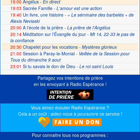
19:00
Angélus -
En direct
19:03
Sacrée Famille
- L'amour est une action
19:40
Un livre, une histoire
- « Le séminaire des barbelés » de
Alexis Neviaski
20:00
A l'école de la prière
- La prière de l'Angélus
20:14
Méditation sur l'Évangile du jour
- Mt 14, 22-33 le pas de
la confiance
20:30
Chapelet pour les vocations -
Mystères glorieux
21:00
Session à Paray-le-Monial
- Veillée de la Session pour
Tous du dimanche 9 aout
23:01
Si tu savais le don de Dieu
- Le roi saint Louis
Partagez vos intentions de prière
en les envoyant à Radio Espérance !
Vous aimez écouter Radio Espérance ?
Cela a un coût : aidez-nous à poursuivre ce service !
Pour connaitre tous nos programmes :