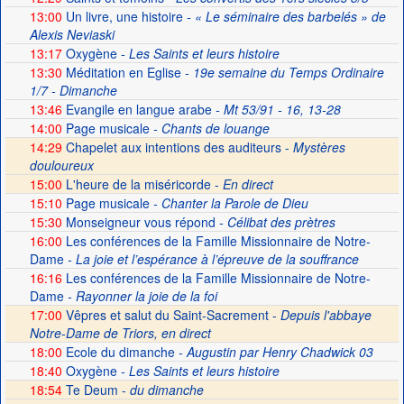
13:00
Un livre, une histoire
- « Le séminaire des barbelés » de
Alexis Neviaski
13:17
Oxygène
- Les Saints et leurs histoire
13:30
Méditation en Eglise
- 19e semaine du Temps Ordinaire
1/7 - Dimanche
13:46
Evangile en langue arabe
- Mt 53/91 - 16, 13-28
14:00
Page musicale
- Chants de louange
14:29
Chapelet aux intentions des auditeurs -
Mystères
douloureux
15:00
L'heure de la miséricorde -
En direct
15:10
Page musicale
- Chanter la Parole de Dieu
15:30
Monseigneur vous répond
- Célibat des prètres
16:00
Les conférences de la Famille Missionnaire de Notre-
Dame
- La joie et l’espérance à l’épreuve de la souffrance
16:16
Les conférences de la Famille Missionnaire de Notre-
Dame
- Rayonner la joie de la foi
17:00
Vêpres et salut du Saint-Sacrement -
Depuis l'abbaye
Notre-Dame de Triors, en direct
18:00
Ecole du dimanche
- Augustin par Henry Chadwick 03
18:40
Oxygène
- Les Saints et leurs histoire
18:54
Te Deum -
du dimanche