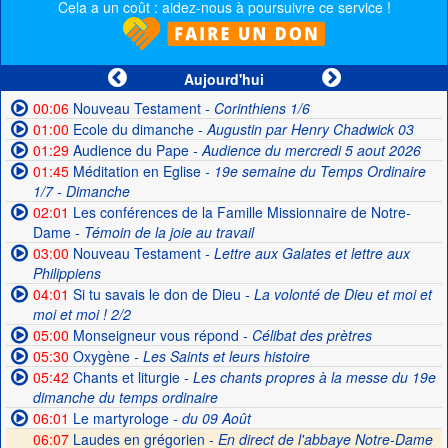
Cela a un coût : aidez-nous à poursuivre ce service !
Aujourd'hui
00:06
Nouveau Testament
- Corinthiens 1/6
01:00
Ecole du dimanche
- Augustin par Henry Chadwick 03
01:29
Audience du Pape
- Audience du mercredi 5 aout 2026
01:45
Méditation en Eglise
- 19e semaine du Temps Ordinaire
1/7 - Dimanche
02:01
Les conférences de la Famille Missionnaire de Notre-
Dame
- Témoin de la joie au travail
03:00
Nouveau Testament
- Lettre aux Galates et lettre aux
Philippiens
04:01
Si tu savais le don de Dieu
- La volonté de Dieu et moi et
moi et moi ! 2/2
05:00
Monseigneur vous répond
- Célibat des prètres
05:30
Oxygène
- Les Saints et leurs histoire
05:42
Chants et liturgie
- Les chants propres à la messe du 19e
dimanche du temps ordinaire
06:01
Le martyrologe
- du 09 Août
06:07
Laudes en grégorien -
En direct de l'abbaye Notre-Dame