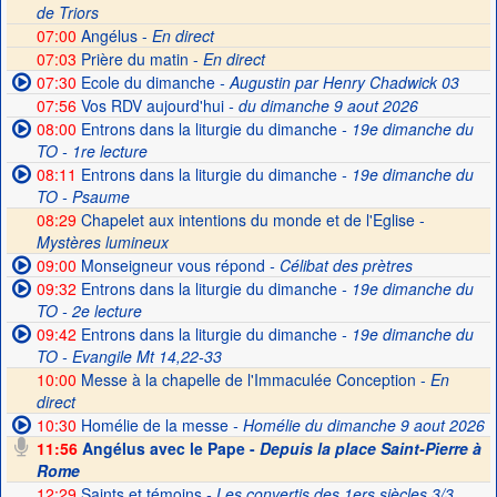
de Triors
07:00
Angélus -
En direct
07:03
Prière du matin -
En direct
07:30
Ecole du dimanche
- Augustin par Henry Chadwick 03
07:56
Vos RDV aujourd'hui
- du dimanche 9 aout 2026
08:00
Entrons dans la liturgie du dimanche
- 19e dimanche du
TO - 1re lecture
08:11
Entrons dans la liturgie du dimanche
- 19e dimanche du
TO - Psaume
08:29
Chapelet aux intentions du monde et de l'Eglise -
Mystères lumineux
09:00
Monseigneur vous répond
- Célibat des prètres
09:32
Entrons dans la liturgie du dimanche
- 19e dimanche du
TO - 2e lecture
09:42
Entrons dans la liturgie du dimanche
- 19e dimanche du
TO - Evangile Mt 14,22-33
10:00
Messe à la chapelle de l'Immaculée Conception -
En
direct
10:30
Homélie de la messe
- Homélie du dimanche 9 aout 2026
11:56
Angélus avec le Pape -
Depuis la place Saint-Pierre à
Rome
12:29
Saints et témoins
- Les convertis des 1ers siècles 3/3