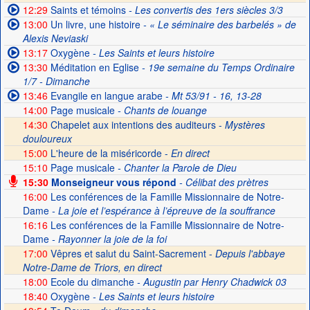
12:29
Saints et témoins
- Les convertis des 1ers siècles 3/3
13:00
Un livre, une histoire
- « Le séminaire des barbelés » de
Alexis Neviaski
13:17
Oxygène
- Les Saints et leurs histoire
13:30
Méditation en Eglise
- 19e semaine du Temps Ordinaire
1/7 - Dimanche
13:46
Evangile en langue arabe
- Mt 53/91 - 16, 13-28
14:00
Page musicale
- Chants de louange
14:30
Chapelet aux intentions des auditeurs -
Mystères
douloureux
15:00
L'heure de la miséricorde -
En direct
15:10
Page musicale
- Chanter la Parole de Dieu
15:30
Monseigneur vous répond
- Célibat des prètres
16:00
Les conférences de la Famille Missionnaire de Notre-
Dame
- La joie et l’espérance à l’épreuve de la souffrance
16:16
Les conférences de la Famille Missionnaire de Notre-
Dame
- Rayonner la joie de la foi
17:00
Vêpres et salut du Saint-Sacrement -
Depuis l'abbaye
Notre-Dame de Triors, en direct
18:00
Ecole du dimanche
- Augustin par Henry Chadwick 03
18:40
Oxygène
- Les Saints et leurs histoire