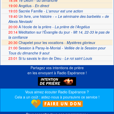
18:54
Te Deum -
du dimanche
19:00
Angélus -
En direct
19:03
Sacrée Famille
- L'amour est une action
19:40
Un livre, une histoire
- « Le séminaire des barbelés » de
Alexis Neviaski
20:00
A l'école de la prière
- La prière de l'Angélus
20:14
Méditation sur l'Évangile du jour
- Mt 14, 22-33 le pas de
la confiance
20:30
Chapelet pour les vocations -
Mystères glorieux
21:00
Session à Paray-le-Monial
- Veillée de la Session pour
Tous du dimanche 9 aout
23:01
Si tu savais le don de Dieu
- Le roi saint Louis
Partagez vos intentions de prière
en les envoyant à Radio Espérance !
Vous aimez écouter Radio Espérance ?
Cela a un coût : aidez-nous à poursuivre ce service !