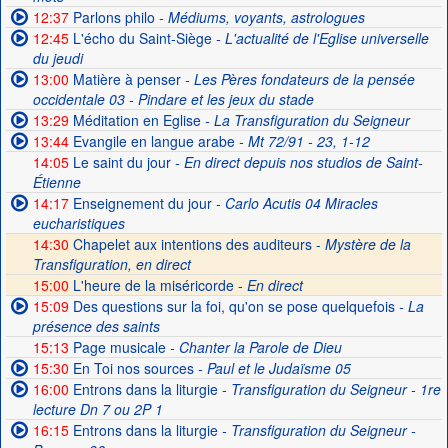
12:37
Parlons philo
- Médiums, voyants, astrologues
12:45
L'écho du Saint-Siège
- L'actualité de l'Eglise universelle
du jeudi
13:00
Matière à penser
- Les Pères fondateurs de la pensée
occidentale 03 - Pindare et les jeux du stade
13:29
Méditation en Eglise
- La Transfiguration du Seigneur
13:44
Evangile en langue arabe
- Mt 72/91 - 23, 1-12
14:05
Le saint du jour
- En direct depuis nos studios de Saint-
Étienne
14:17
Enseignement du jour
- Carlo Acutis 04 Miracles
eucharistiques
14:30
Chapelet aux intentions des auditeurs -
Mystère de la
Transfiguration, en direct
15:00
L'heure de la miséricorde -
En direct
15:09
Des questions sur la foi, qu'on se pose quelquefois
- La
présence des saints
15:13
Page musicale
- Chanter la Parole de Dieu
15:30
En Toi nos sources
- Paul et le Judaïsme 05
16:00
Entrons dans la liturgie
- Transfiguration du Seigneur - 1re
lecture Dn 7 ou 2P 1
16:15
Entrons dans la liturgie
- Transfiguration du Seigneur -