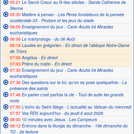
05:21
Le Sacré-Coeur au fil des siècles
- Sainte Catherine de
Sienne
05:30
Matière à penser
- Les Pères fondateurs de la pensée
occidentale 03 - Pindare et les jeux du stade
06:00
Enseignement du jour
- Carlo Acutis 04 Miracles
eucharistiques
06:06
Le martyrologe
- du 06 Août
06:16
Laudes en grégorien -
En direct de l'abbaye Notre-Dame
de Triors
07:00
Angélus -
En direct
07:03
Prière du matin -
En direct
07:30
Enseignement du jour
- Carlo Acutis 04 Miracles
eucharistiques
07:36
Des questions sur la foi, qu'on se pose quelquefois
- La
présence des saints
07:46
En parler c'est parfois la clé
- Tout de suite les grands
mots
07:50
L'écho du Saint-Siège
- L'actualité au Vatican du mercredi
07:57
Vos RDV aujourd'hui
- du jeudi 6 aout 2026
08:00
10 minutes avec Jésus
- Les Campeurs
08:12
Entrons dans la liturgie du dimanche
- 19e dimanche du
TO - 2e lecture