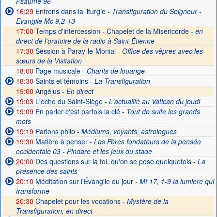
Psaume 96
16:29
Entrons dans la liturgie
- Transfiguration du Seigneur -
Evangile Mc 9,2-13
17:00
Temps d'intercession - Chapelet de la Miséricorde -
en
direct de l'oratoire de la radio à Saint-Étienne
17:30
Session à Paray-le-Monial -
Office des vêpres avec les
sœurs de la Visitation
18:00
Page musicale
- Chants de louange
18:30
Saints et témoins
- La Transfiguration
19:00
Angélus -
En direct
19:03
L'écho du Saint-Siège
- L'actualité au Vatican du jeudi
19:09
En parler c'est parfois la clé
- Tout de suite les grands
mots
19:19
Parlons philo
- Médiums, voyants, astrologues
19:30
Matière à penser
- Les Pères fondateurs de la pensée
occidentale 03 - Pindare et les jeux du stade
20:00
Des questions sur la foi, qu'on se pose quelquefois
- La
présence des saints
20:10
Méditation sur l'Évangile du jour
- Mt 17, 1-9 la lumiere qui
transforme
20:30
Chapelet pour les vocations -
Mystère de la
Transfiguration, en direct