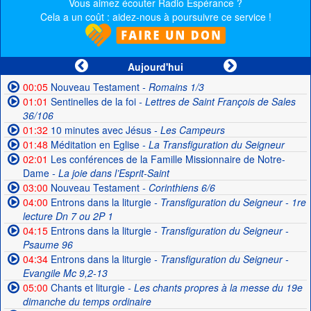
Vous aimez écouter Radio Espérance ?
Cela a un coût : aidez-nous à poursuivre ce service !
Aujourd'hui
00:05
Nouveau Testament
- Romains 1/3
01:01
Sentinelles de la foi
- Lettres de Saint François de Sales
36/106
01:32
10 minutes avec Jésus
- Les Campeurs
01:48
Méditation en Eglise
- La Transfiguration du Seigneur
02:01
Les conférences de la Famille Missionnaire de Notre-
Dame
- La joie dans l’Esprit-Saint
03:00
Nouveau Testament
- Corinthiens 6/6
04:00
Entrons dans la liturgie
- Transfiguration du Seigneur - 1re
lecture Dn 7 ou 2P 1
04:15
Entrons dans la liturgie
- Transfiguration du Seigneur -
Psaume 96
04:34
Entrons dans la liturgie
- Transfiguration du Seigneur -
Evangile Mc 9,2-13
05:00
Chants et liturgie
- Les chants propres à la messe du 19e
dimanche du temps ordinaire