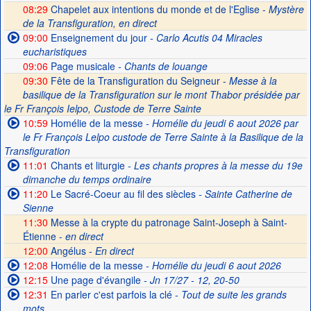
08:29
Chapelet aux intentions du monde et de l'Eglise -
Mystère
de la Transfiguration, en direct
09:00
Enseignement du jour
- Carlo Acutis 04 Miracles
eucharistiques
09:06
Page musicale
- Chants de louange
09:30
Fête de la Transfiguration du Seigneur -
Messe à la
basilique de la Transfiguration sur le mont Thabor présidée par
le Fr François Ielpo, Custode de Terre Sainte
10:59
Homélie de la messe
- Homélie du jeudi 6 aout 2026 par
le Fr François Lelpo custode de Terre Sainte à la Basilique de la
Transfiguration
11:01
Chants et liturgie
- Les chants propres à la messe du 19e
dimanche du temps ordinaire
11:20
Le Sacré-Coeur au fil des siècles
- Sainte Catherine de
Sienne
11:30
Messe à la crypte du patronage Saint-Joseph à Saint-
Étienne -
en direct
12:00
Angélus -
En direct
12:08
Homélie de la messe
- Homélie du jeudi 6 aout 2026
12:15
Une page d'évangile
- Jn 17/27 - 12, 20-50
12:31
En parler c'est parfois la clé
- Tout de suite les grands
mots