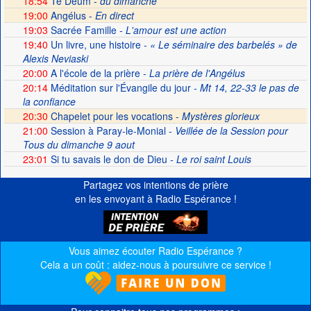
18:54
Te Deum -
du dimanche
19:00
Angélus -
En direct
19:03
Sacrée Famille
- L'amour est une action
19:40
Un livre, une histoire
- « Le séminaire des barbelés » de
Alexis Neviaski
20:00
A l'école de la prière
- La prière de l'Angélus
20:14
Méditation sur l'Évangile du jour
- Mt 14, 22-33 le pas de
la confiance
20:30
Chapelet pour les vocations -
Mystères glorieux
21:00
Session à Paray-le-Monial
- Veillée de la Session pour
Tous du dimanche 9 aout
23:01
Si tu savais le don de Dieu
- Le roi saint Louis
Partagez vos intentions de prière
en les envoyant à Radio Espérance !
Vous aimez écouter Radio Espérance ?
Cela a un coût : aidez-nous à poursuivre ce service !