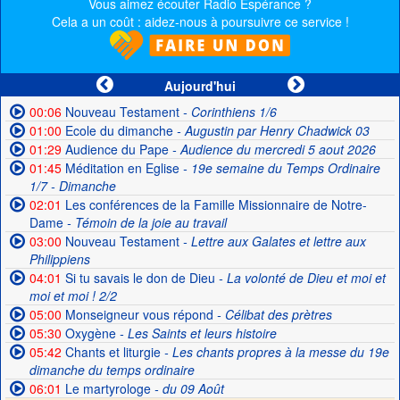
Vous aimez écouter Radio Espérance ?
Cela a un coût : aidez-nous à poursuivre ce service !
Aujourd'hui
00:06
Nouveau Testament
- Corinthiens 1/6
01:00
Ecole du dimanche
- Augustin par Henry Chadwick 03
01:29
Audience du Pape
- Audience du mercredi 5 aout 2026
01:45
Méditation en Eglise
- 19e semaine du Temps Ordinaire
1/7 - Dimanche
02:01
Les conférences de la Famille Missionnaire de Notre-
Dame
- Témoin de la joie au travail
03:00
Nouveau Testament
- Lettre aux Galates et lettre aux
Philippiens
04:01
Si tu savais le don de Dieu
- La volonté de Dieu et moi et
moi et moi ! 2/2
05:00
Monseigneur vous répond
- Célibat des prètres
05:30
Oxygène
- Les Saints et leurs histoire
05:42
Chants et liturgie
- Les chants propres à la messe du 19e
dimanche du temps ordinaire
06:01
Le martyrologe
- du 09 Août