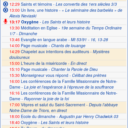
12:29
Saints et témoins
- Les convertis des 1ers siècles 3/3
13:00
Un livre, une histoire
- « Le séminaire des barbelés » de
Alexis Neviaski
13:17
Oxygène
- Les Saints et leurs histoire
13:30
Méditation en Eglise
- 19e semaine du Temps Ordinaire
1/7 - Dimanche
13:46
Evangile en langue arabe
- Mt 53/91 - 16, 13-28
14:00
Page musicale
- Chants de louange
14:29
Chapelet aux intentions des auditeurs -
Mystères
douloureux
15:00
L'heure de la miséricorde -
En direct
15:10
Page musicale
- Chanter la Parole de Dieu
15:30
Monseigneur vous répond
- Célibat des prètres
16:00
Les conférences de la Famille Missionnaire de Notre-
Dame
- La joie et l’espérance à l’épreuve de la souffrance
16:16
Les conférences de la Famille Missionnaire de Notre-
Dame
- Rayonner la joie de la foi
17:00
Vêpres et salut du Saint-Sacrement -
Depuis l'abbaye
Notre-Dame de Triors, en direct
18:00
Ecole du dimanche
- Augustin par Henry Chadwick 03
18:40
Oxygène
- Les Saints et leurs histoire