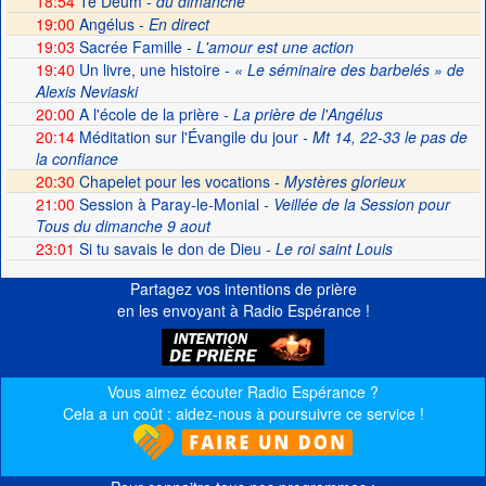
18:54
Te Deum -
du dimanche
19:00
Angélus -
En direct
19:03
Sacrée Famille
- L'amour est une action
19:40
Un livre, une histoire
- « Le séminaire des barbelés » de
Alexis Neviaski
20:00
A l'école de la prière
- La prière de l'Angélus
20:14
Méditation sur l'Évangile du jour
- Mt 14, 22-33 le pas de
la confiance
20:30
Chapelet pour les vocations -
Mystères glorieux
21:00
Session à Paray-le-Monial
- Veillée de la Session pour
Tous du dimanche 9 aout
23:01
Si tu savais le don de Dieu
- Le roi saint Louis
Partagez vos intentions de prière
en les envoyant à Radio Espérance !
Vous aimez écouter Radio Espérance ?
Cela a un coût : aidez-nous à poursuivre ce service !