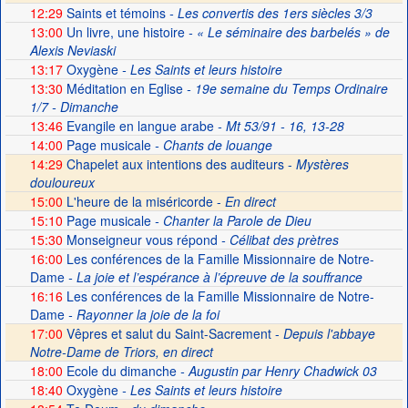
12:29
Saints et témoins
- Les convertis des 1ers siècles 3/3
13:00
Un livre, une histoire
- « Le séminaire des barbelés » de
Alexis Neviaski
13:17
Oxygène
- Les Saints et leurs histoire
13:30
Méditation en Eglise
- 19e semaine du Temps Ordinaire
1/7 - Dimanche
13:46
Evangile en langue arabe
- Mt 53/91 - 16, 13-28
14:00
Page musicale
- Chants de louange
14:29
Chapelet aux intentions des auditeurs -
Mystères
douloureux
15:00
L'heure de la miséricorde -
En direct
15:10
Page musicale
- Chanter la Parole de Dieu
15:30
Monseigneur vous répond
- Célibat des prètres
16:00
Les conférences de la Famille Missionnaire de Notre-
Dame
- La joie et l’espérance à l’épreuve de la souffrance
16:16
Les conférences de la Famille Missionnaire de Notre-
Dame
- Rayonner la joie de la foi
17:00
Vêpres et salut du Saint-Sacrement -
Depuis l'abbaye
Notre-Dame de Triors, en direct
18:00
Ecole du dimanche
- Augustin par Henry Chadwick 03
18:40
Oxygène
- Les Saints et leurs histoire