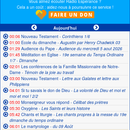
Vous aimez écouter Radio Espérance ?
Cela a un coût : aidez-nous à poursuivre ce service !
Aujourd'hui
00:06
Nouveau Testament
- Corinthiens 1/6
01:00
Ecole du dimanche
- Augustin par Henry Chadwick 03
01:29
Audience du Pape
- Audience du mercredi 5 aout 2026
01:45
Méditation en Eglise
- 19e semaine du Temps Ordinaire
1/7 - Dimanche
02:01
Les conférences de la Famille Missionnaire de Notre-
Dame
- Témoin de la joie au travail
03:00
Nouveau Testament
- Lettre aux Galates et lettre aux
Philippiens
04:01
Si tu savais le don de Dieu
- La volonté de Dieu et moi et
moi et moi ! 2/2
05:00
Monseigneur vous répond
- Célibat des prètres
05:30
Oxygène
- Les Saints et leurs histoire
05:42
Chants et liturgie
- Les chants propres à la messe du 19e
dimanche du temps ordinaire
06:01
Le martyrologe
- du 09 Août