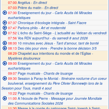
07:00
Angélus -
En direct
07:03
Prière du matin -
En direct
07:30
Enseignement du jour
- Carlo Acutis 06 Miracles
eucharistiques
07:37
Chronique d'écologie intégrale
- Saint Fiacre
07:47
Parlons philo
- Art et modernité
07:52
L'écho du Saint-Siège
- L'actualité au Vatican du vendredi
07:56
Vos RDV aujourd'hui
- du samedi 8 aout 2026
08:00
10 minutes avec Jésus
- Tant d'amour, tant de bonté
08:13
Des clés pour vivre
- Prendre la bonne décision 3/5
08:29
Chapelet aux intentions du monde et de l'Eglise -
Mystères douloureux
09:00
Enseignement du jour
- Carlo Acutis 06 Miracles
eucharistiques
09:07
Page musicale
- Chants de louange
09:30
Session à Paray-le-Monial
- Itinéraire nocturne d'un coeur
boulversé, enseignement du Père Olivier Bonnewijn lors de la
Session pour Tous, mardi 4 aout
10:22
Page musicale
- Chants de louange
11:00
A l'écoute de Pierre
- Message pour Journée Mondiale
des Communications Sociales 2026
11:30
Messe à la crypte du patronage Saint-Joseph à Saint-