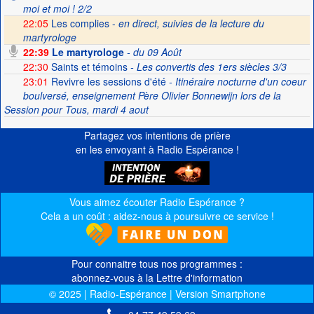
moi et moi ! 2/2
22:05
Les complies -
en direct, suivies de la lecture du
martyrologe
22:39
Le martyrologe
- du 09 Août
22:30
Saints et témoins
- Les convertis des 1ers siècles 3/3
23:01
Revivre les sessions d'été
- Itinéraire nocturne d'un coeur
boulversé, enseignement Père Olivier Bonnewijn lors de la
Session pour Tous, mardi 4 aout
Partagez vos intentions de prière
en les envoyant à Radio Espérance !
Vous aimez écouter Radio Espérance ?
Cela a un coût : aidez-nous à poursuivre ce service !
Pour connaitre tous nos programmes :
abonnez-vous à la Lettre d'information
© 2025 | Radio-Espérance | Version Smartphone