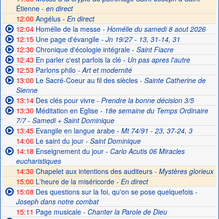
Étienne -
en direct
12:00
Angélus -
En direct
12:04
Homélie de la messe
- Homélie du samedi 8 aout 2026
12:15
Une page d'évangile
- Jn 19/27 - 13, 31-14, 31
12:30
Chronique d'écologie intégrale
- Saint Fiacre
12:43
En parler c'est parfois la clé
- Un pas apres l'autre
12:53
Parlons philo
- Art et modernité
13:00
Le Sacré-Coeur au fil des siècles
- Sainte Catherine de
Sienne
13:14
Des clés pour vivre
- Prendre la bonne décision 3/5
13:30
Méditation en Eglise
- 18e semaine du Temps Ordinaire
7/7 - Samedi + Saint Dominique
13:45
Evangile en langue arabe
- Mt 74/91 - 23, 37-24, 3
14:06
Le saint du jour
- Saint Dominique
14:18
Enseignement du jour
- Carlo Acutis 06 Miracles
eucharistiques
14:30
Chapelet aux intentions des auditeurs -
Mystères glorieux
15:00
L'heure de la miséricorde -
En direct
15:08
Des questions sur la foi, qu'on se pose quelquefois
-
Joseph dans notre combat
15:11
Page musicale
- Chanter la Parole de Dieu