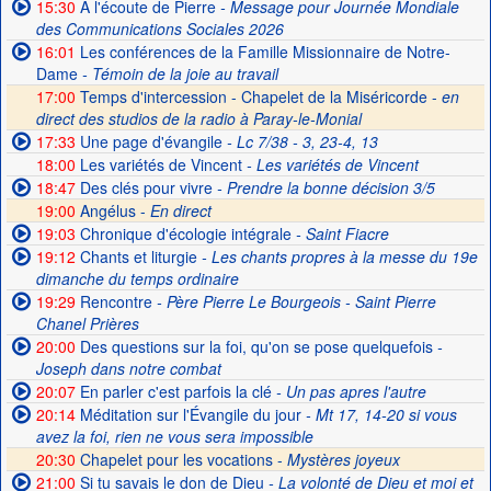
15:30
A l'écoute de Pierre
- Message pour Journée Mondiale
des Communications Sociales 2026
16:01
Les conférences de la Famille Missionnaire de Notre-
Dame
- Témoin de la joie au travail
17:00
Temps d'intercession - Chapelet de la Miséricorde -
en
direct des studios de la radio à Paray-le-Monial
17:33
Une page d'évangile
- Lc 7/38 - 3, 23-4, 13
18:00
Les variétés de Vincent
- Les variétés de Vincent
18:47
Des clés pour vivre
- Prendre la bonne décision 3/5
19:00
Angélus -
En direct
19:03
Chronique d'écologie intégrale
- Saint Fiacre
19:12
Chants et liturgie
- Les chants propres à la messe du 19e
dimanche du temps ordinaire
19:29
Rencontre
- Père Pierre Le Bourgeois - Saint Pierre
Chanel Prières
20:00
Des questions sur la foi, qu'on se pose quelquefois
-
Joseph dans notre combat
20:07
En parler c'est parfois la clé
- Un pas apres l'autre
20:14
Méditation sur l'Évangile du jour
- Mt 17, 14-20 si vous
avez la foi, rien ne vous sera impossible
20:30
Chapelet pour les vocations -
Mystères joyeux
21:00
Si tu savais le don de Dieu
- La volonté de Dieu et moi et