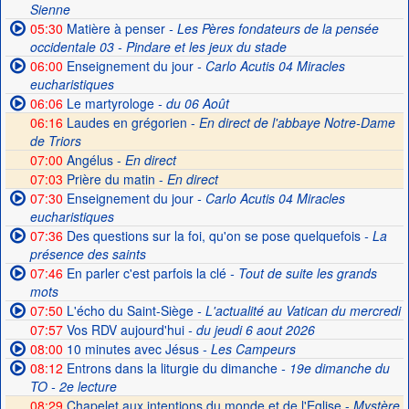
Sienne
05:30
Matière à penser
- Les Pères fondateurs de la pensée
occidentale 03 - Pindare et les jeux du stade
06:00
Enseignement du jour
- Carlo Acutis 04 Miracles
eucharistiques
06:06
Le martyrologe
- du 06 Août
06:16
Laudes en grégorien -
En direct de l'abbaye Notre-Dame
de Triors
07:00
Angélus -
En direct
07:03
Prière du matin -
En direct
07:30
Enseignement du jour
- Carlo Acutis 04 Miracles
eucharistiques
07:36
Des questions sur la foi, qu'on se pose quelquefois
- La
présence des saints
07:46
En parler c'est parfois la clé
- Tout de suite les grands
mots
07:50
L'écho du Saint-Siège
- L'actualité au Vatican du mercredi
07:57
Vos RDV aujourd'hui
- du jeudi 6 aout 2026
08:00
10 minutes avec Jésus
- Les Campeurs
08:12
Entrons dans la liturgie du dimanche
- 19e dimanche du
TO - 2e lecture
08:29
Chapelet aux intentions du monde et de l'Eglise -
Mystère