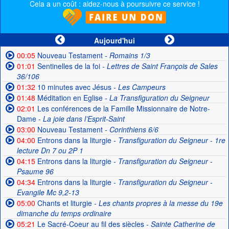
Cela a un coût : aidez-nous à poursuivre ce service !
Aujourd'hui
00:05
Nouveau Testament
- Romains 1/3
01:01
Sentinelles de la foi
- Lettres de Saint François de Sales
36/106
01:32
10 minutes avec Jésus
- Les Campeurs
01:48
Méditation en Eglise
- La Transfiguration du Seigneur
02:01
Les conférences de la Famille Missionnaire de Notre-
Dame
- La joie dans l’Esprit-Saint
03:00
Nouveau Testament
- Corinthiens 6/6
04:00
Entrons dans la liturgie
- Transfiguration du Seigneur - 1re
lecture Dn 7 ou 2P 1
04:15
Entrons dans la liturgie
- Transfiguration du Seigneur -
Psaume 96
04:34
Entrons dans la liturgie
- Transfiguration du Seigneur -
Evangile Mc 9,2-13
05:00
Chants et liturgie
- Les chants propres à la messe du 19e
dimanche du temps ordinaire
05:21
Le Sacré-Coeur au fil des siècles
- Sainte Catherine de