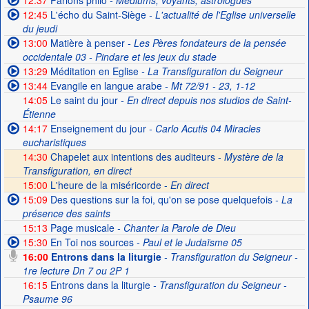
12:37
Parlons philo
- Médiums, voyants, astrologues
12:45
L'écho du Saint-Siège
- L'actualité de l'Eglise universelle
du jeudi
13:00
Matière à penser
- Les Pères fondateurs de la pensée
occidentale 03 - Pindare et les jeux du stade
13:29
Méditation en Eglise
- La Transfiguration du Seigneur
13:44
Evangile en langue arabe
- Mt 72/91 - 23, 1-12
14:05
Le saint du jour
- En direct depuis nos studios de Saint-
Étienne
14:17
Enseignement du jour
- Carlo Acutis 04 Miracles
eucharistiques
14:30
Chapelet aux intentions des auditeurs -
Mystère de la
Transfiguration, en direct
15:00
L'heure de la miséricorde -
En direct
15:09
Des questions sur la foi, qu'on se pose quelquefois
- La
présence des saints
15:13
Page musicale
- Chanter la Parole de Dieu
15:30
En Toi nos sources
- Paul et le Judaïsme 05
16:00
Entrons dans la liturgie
- Transfiguration du Seigneur -
1re lecture Dn 7 ou 2P 1
16:15
Entrons dans la liturgie
- Transfiguration du Seigneur -
Psaume 96