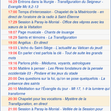
16:29
Entrons dans la liturgie
- Transfiguration du Seigneur -
Evangile Mc 9,2-13
17:00
Temps d'intercession - Chapelet de la Miséricorde -
en
direct de l'oratoire de la radio à Saint-Étienne
17:29
Session à Paray-le-Monial -
Office des vêpres avec les
sœurs de la Visitation
18:07
Page musicale
- Chants de louange
18:29
Saints et témoins
- La Transfiguration
19:00
Angélus -
En direct
19:03
L'écho du Saint-Siège
- L'actualité au Vatican du jeudi
19:06
En parler c'est parfois la clé
- Tout de suite les grands
mots
19:16
Parlons philo
- Médiums, voyants, astrologues
19:30
Matière à penser
- Les Pères fondateurs de la pensée
occidentale 03 - Pindare et les jeux du stade
20:00
Des questions sur la foi, qu'on se pose quelquefois
- La
présence des saints
20:10
Méditation sur l'Évangile du jour
- Mt 17, 1-9 la lumiere qui
transforme
20:30
Chapelet pour les vocations -
Mystère de la
Transfiguration, en direct
21:00
Session à Paray-le-Monial
- Veillée de la Session pour