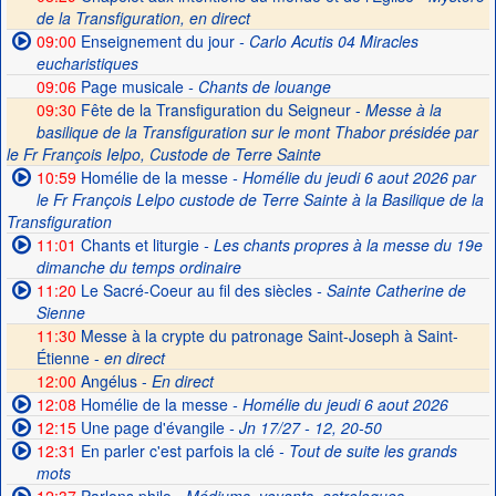
de la Transfiguration, en direct
09:00
Enseignement du jour
- Carlo Acutis 04 Miracles
eucharistiques
09:06
Page musicale
- Chants de louange
09:30
Fête de la Transfiguration du Seigneur -
Messe à la
basilique de la Transfiguration sur le mont Thabor présidée par
le Fr François Ielpo, Custode de Terre Sainte
10:59
Homélie de la messe
- Homélie du jeudi 6 aout 2026 par
le Fr François Lelpo custode de Terre Sainte à la Basilique de la
Transfiguration
11:01
Chants et liturgie
- Les chants propres à la messe du 19e
dimanche du temps ordinaire
11:20
Le Sacré-Coeur au fil des siècles
- Sainte Catherine de
Sienne
11:30
Messe à la crypte du patronage Saint-Joseph à Saint-
Étienne -
en direct
12:00
Angélus -
En direct
12:08
Homélie de la messe
- Homélie du jeudi 6 aout 2026
12:15
Une page d'évangile
- Jn 17/27 - 12, 20-50
12:31
En parler c'est parfois la clé
- Tout de suite les grands
mots