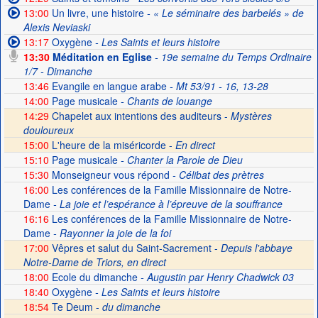
13:00
Un livre, une histoire
- « Le séminaire des barbelés » de
Alexis Neviaski
13:17
Oxygène
- Les Saints et leurs histoire
13:30
Méditation en Eglise
- 19e semaine du Temps Ordinaire
1/7 - Dimanche
13:46
Evangile en langue arabe
- Mt 53/91 - 16, 13-28
14:00
Page musicale
- Chants de louange
14:29
Chapelet aux intentions des auditeurs -
Mystères
douloureux
15:00
L'heure de la miséricorde -
En direct
15:10
Page musicale
- Chanter la Parole de Dieu
15:30
Monseigneur vous répond
- Célibat des prètres
16:00
Les conférences de la Famille Missionnaire de Notre-
Dame
- La joie et l’espérance à l’épreuve de la souffrance
16:16
Les conférences de la Famille Missionnaire de Notre-
Dame
- Rayonner la joie de la foi
17:00
Vêpres et salut du Saint-Sacrement -
Depuis l'abbaye
Notre-Dame de Triors, en direct
18:00
Ecole du dimanche
- Augustin par Henry Chadwick 03
18:40
Oxygène
- Les Saints et leurs histoire
18:54
Te Deum -
du dimanche