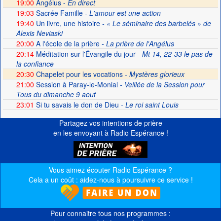
19:00
Angélus -
En direct
19:03
Sacrée Famille
- L'amour est une action
19:40
Un livre, une histoire
- « Le séminaire des barbelés » de
Alexis Neviaski
20:00
A l'école de la prière
- La prière de l'Angélus
20:14
Méditation sur l'Évangile du jour
- Mt 14, 22-33 le pas de
la confiance
20:30
Chapelet pour les vocations -
Mystères glorieux
21:00
Session à Paray-le-Monial
- Veillée de la Session pour
Tous du dimanche 9 aout
23:01
Si tu savais le don de Dieu
- Le roi saint Louis
Partagez vos intentions de prière
en les envoyant à Radio Espérance !
Vous aimez écouter Radio Espérance ?
Cela a un coût : aidez-nous à poursuivre ce service !
Pour connaitre tous nos programmes :