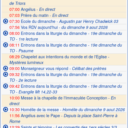
de Triors
07:00
Angélus -
En direct
07:03
Prière du matin -
En direct
07:30
Ecole du dimanche
- Augustin par Henry Chadwick 03
07:56
Vos RDV aujourd'hui
- du dimanche 9 aout 2026
08:00
Entrons dans la liturgie du dimanche
- 19e dimanche du
TO - 1re lecture
08:11
Entrons dans la liturgie du dimanche
- 19e dimanche du
TO - Psaume
08:29
Chapelet aux intentions du monde et de l'Eglise -
Mystères lumineux
09:00
Monseigneur vous répond
- Célibat des prètres
09:32
Entrons dans la liturgie du dimanche
- 19e dimanche du
TO - 2e lecture
09:42
Entrons dans la liturgie du dimanche
- 19e dimanche du
TO - Evangile Mt 14,22-33
10:00
Messe à la chapelle de l'Immaculée Conception -
En
direct
10:30
Homélie de la messe
- Homélie du dimanche 9 aout 2026
11:56
Angélus avec le Pape -
Depuis la place Saint-Pierre à
Rome
12:29
Saints et témoins
- Les convertis des 1ers siècles 3/3