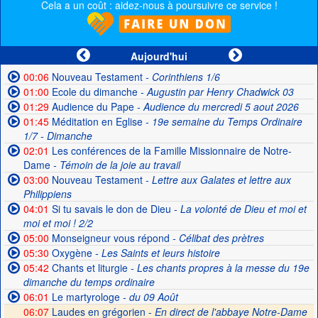
Cela a un coût : aidez-nous à poursuivre ce service !
Aujourd'hui
00:06
Nouveau Testament
- Corinthiens 1/6
01:00
Ecole du dimanche
- Augustin par Henry Chadwick 03
01:29
Audience du Pape
- Audience du mercredi 5 aout 2026
01:45
Méditation en Eglise
- 19e semaine du Temps Ordinaire
1/7 - Dimanche
02:01
Les conférences de la Famille Missionnaire de Notre-
Dame
- Témoin de la joie au travail
03:00
Nouveau Testament
- Lettre aux Galates et lettre aux
Philippiens
04:01
Si tu savais le don de Dieu
- La volonté de Dieu et moi et
moi et moi ! 2/2
05:00
Monseigneur vous répond
- Célibat des prètres
05:30
Oxygène
- Les Saints et leurs histoire
05:42
Chants et liturgie
- Les chants propres à la messe du 19e
dimanche du temps ordinaire
06:01
Le martyrologe
- du 09 Août
06:07
Laudes en grégorien -
En direct de l'abbaye Notre-Dame