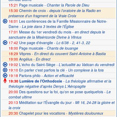
15:21
Page musicale
- Chanter la Parole de Dieu
15:30
Chemin de croix -
depuis l'oratoire de la Radio en
présence d'un fragment de la Vraie Croix
16:01
Les conférences de la Famille Missionnaire de Notre-
Dame
- La joie dans 3 textes de l'Église
17:01
Messe du 1er vendredi du mois
- en direct depuis le
sanctuaire de la Miséricorde Divine à Vilnius
17:42
Une page d'évangile
- Lc 6/38 - 2, 41-3, 22
18:00
Page musicale
- Chants de louange
18:29
Vêpres -
En direct du couvent Saint-Antoine à Bastia
19:00
Angélus -
En direct
19:02
L'écho du Saint-Siège
- L'actualité au Vatican du vendredi
19:10
En parler c'est parfois la clé
- Un complexe à la fois
19:18
Parlons philo
- Action et efficacité
19:30
Lumière de l'Orthodoxie
- La théologie afirmative et la
théologie négative d'après Denys L'Aéropagite
20:00
Des questions sur la foi, qu'on se pose quelquefois
- Le
combat ultime
20:13
Méditation sur l'Évangile du jour
- Mt 16, 24-28 la gloire et
la croix
20:30
Chapelet pour les vocations -
Mystères douloureux