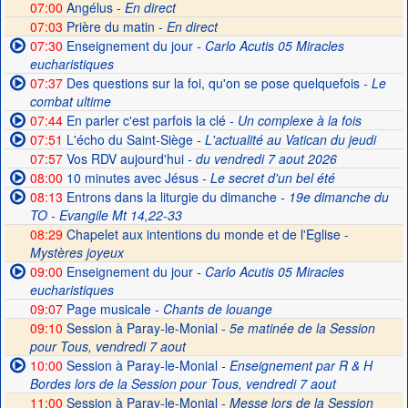
07:00
Angélus -
En direct
07:03
Prière du matin -
En direct
07:30
Enseignement du jour
- Carlo Acutis 05 Miracles
eucharistiques
07:37
Des questions sur la foi, qu'on se pose quelquefois
- Le
combat ultime
07:44
En parler c'est parfois la clé
- Un complexe à la fois
07:51
L'écho du Saint-Siège
- L'actualité au Vatican du jeudi
07:57
Vos RDV aujourd'hui
- du vendredi 7 aout 2026
08:00
10 minutes avec Jésus
- Le secret d'un bel été
08:13
Entrons dans la liturgie du dimanche
- 19e dimanche du
TO - Evangile Mt 14,22-33
08:29
Chapelet aux intentions du monde et de l'Eglise -
Mystères joyeux
09:00
Enseignement du jour
- Carlo Acutis 05 Miracles
eucharistiques
09:07
Page musicale
- Chants de louange
09:10
Session à Paray-le-Monial -
5e matinée de la Session
pour Tous, vendredi 7 aout
10:00
Session à Paray-le-Monial
- Enseignement par R & H
Bordes lors de la Session pour Tous, vendredi 7 aout
11:00
Session à Paray-le-Monial -
Messe lors de la Session