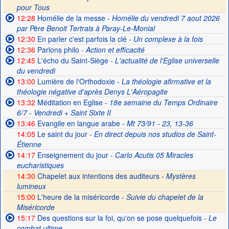
pour Tous
12:28
Homélie de la messe
- Homélie du vendredi 7 aout 2026
par Père Benoit Tertrais à Paray-Le-Monial
12:30
En parler c'est parfois la clé
- Un complexe à la fois
12:36
Parlons philo
- Action et efficacité
12:45
L'écho du Saint-Siège
- L'actualité de l'Eglise universelle
du vendredi
13:00
Lumière de l'Orthodoxie
- La théologie afirmative et la
théologie négative d'après Denys L'Aéropagite
13:32
Méditation en Eglise
- 18e semaine du Temps Ordinaire
6/7 - Vendredi + Saint Sixte II
13:46
Evangile en langue arabe
- Mt 73/91 - 23, 13-36
14:05
Le saint du jour
- En direct depuis nos studios de Saint-
Étienne
14:17
Enseignement du jour
- Carlo Acutis 05 Miracles
eucharistiques
14:30
Chapelet aux intentions des auditeurs -
Mystères
lumineux
15:00
L'heure de la miséricorde -
Suivie du chapelet de la
Miséricorde
15:17
Des questions sur la foi, qu'on se pose quelquefois
- Le
combat ultime