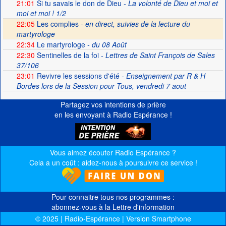
21:01
Si tu savais le don de Dieu
- La volonté de Dieu et moi et
moi et moi ! 1/2
22:05
Les complies -
en direct, suivies de la lecture du
martyrologe
22:34
Le martyrologe
- du 08 Août
22:30
Sentinelles de la foi
- Lettres de Saint François de Sales
37/106
23:01
Revivre les sessions d'été
- Enseignement par R & H
Bordes lors de la Session pour Tous, vendredi 7 aout
Partagez vos intentions de prière
en les envoyant à Radio Espérance !
Vous aimez écouter Radio Espérance ?
Cela a un coût : aidez-nous à poursuivre ce service !
Pour connaitre tous nos programmes :
abonnez-vous à la Lettre d'information
© 2025 | Radio-Espérance | Version Smartphone