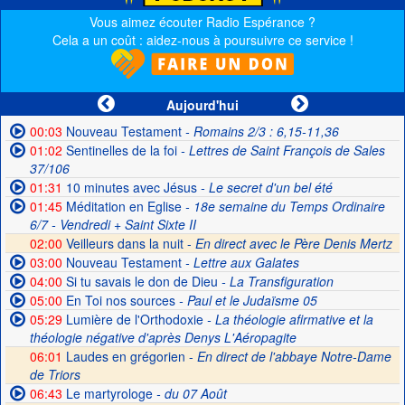
Vous aimez écouter Radio Espérance ?
Cela a un coût : aidez-nous à poursuivre ce service !
Aujourd'hui
00:03
Nouveau Testament
- Romains 2/3 : 6,15-11,36
01:02
Sentinelles de la foi
- Lettres de Saint François de Sales
37/106
01:31
10 minutes avec Jésus
- Le secret d'un bel été
01:45
Méditation en Eglise
- 18e semaine du Temps Ordinaire
6/7 - Vendredi + Saint Sixte II
02:00
Veilleurs dans la nuit -
En direct avec le Père Denis Mertz
03:00
Nouveau Testament
- Lettre aux Galates
04:00
Si tu savais le don de Dieu
- La Transfiguration
05:00
En Toi nos sources
- Paul et le Judaïsme 05
05:29
Lumière de l'Orthodoxie
- La théologie afirmative et la
théologie négative d'après Denys L'Aéropagite
06:01
Laudes en grégorien -
En direct de l'abbaye Notre-Dame
de Triors
06:43
Le martyrologe
- du 07 Août