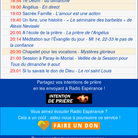
18:54
Te Deum -
du dimanche
19:00
Angélus -
En direct
19:03
Sacrée Famille
- L'amour est une action
19:40
Un livre, une histoire
- « Le séminaire des barbelés » de
Alexis Neviaski
20:00
A l'école de la prière
- La prière de l'Angélus
20:14
Méditation sur l'Évangile du jour
- Mt 14, 22-33 le pas de
la confiance
20:30
Chapelet pour les vocations -
Mystères glorieux
21:00
Session à Paray-le-Monial
- Veillée de la Session pour
Tous du dimanche 9 aout
23:01
Si tu savais le don de Dieu
- Le roi saint Louis
Partagez vos intentions de prière
en les envoyant à Radio Espérance !
Vous aimez écouter Radio Espérance ?
Cela a un coût : aidez-nous à poursuivre ce service !