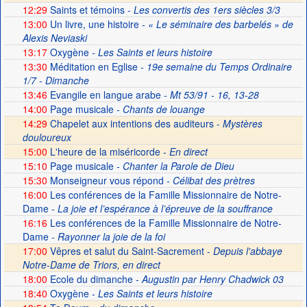
12:29
Saints et témoins
- Les convertis des 1ers siècles 3/3
13:00
Un livre, une histoire
- « Le séminaire des barbelés » de
Alexis Neviaski
13:17
Oxygène
- Les Saints et leurs histoire
13:30
Méditation en Eglise
- 19e semaine du Temps Ordinaire
1/7 - Dimanche
13:46
Evangile en langue arabe
- Mt 53/91 - 16, 13-28
14:00
Page musicale
- Chants de louange
14:29
Chapelet aux intentions des auditeurs -
Mystères
douloureux
15:00
L'heure de la miséricorde -
En direct
15:10
Page musicale
- Chanter la Parole de Dieu
15:30
Monseigneur vous répond
- Célibat des prètres
16:00
Les conférences de la Famille Missionnaire de Notre-
Dame
- La joie et l’espérance à l’épreuve de la souffrance
16:16
Les conférences de la Famille Missionnaire de Notre-
Dame
- Rayonner la joie de la foi
17:00
Vêpres et salut du Saint-Sacrement -
Depuis l'abbaye
Notre-Dame de Triors, en direct
18:00
Ecole du dimanche
- Augustin par Henry Chadwick 03
18:40
Oxygène
- Les Saints et leurs histoire