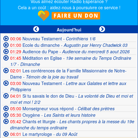
Vous aimez écouter Radio Espérance ?
Cela a un coût : aidez-nous à poursuivre ce service !
Aujourd'hui
00:06
Nouveau Testament
- Corinthiens 1/6
01:00
Ecole du dimanche
- Augustin par Henry Chadwick 03
01:29
Audience du Pape
- Audience du mercredi 5 aout 2026
01:45
Méditation en Eglise
- 19e semaine du Temps Ordinaire
1/7 - Dimanche
02:01
Les conférences de la Famille Missionnaire de Notre-
Dame
- Témoin de la joie au travail
03:00
Nouveau Testament
- Lettre aux Galates et lettre aux
Philippiens
04:01
Si tu savais le don de Dieu
- La volonté de Dieu et moi et
moi et moi ! 2/2
05:00
Monseigneur vous répond
- Célibat des prètres
05:30
Oxygène
- Les Saints et leurs histoire
05:42
Chants et liturgie
- Les chants propres à la messe du 19e
dimanche du temps ordinaire
06:01
Le martyrologe
- du 09 Août