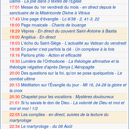
Dame
- La joie dans 3 textes de l'Église
17:01
Messe du 1er vendredi du mois
- en direct depuis le
sanctuaire de la Miséricorde Divine à Vilnius
17:43
Une page d'évangile
- Lc 6/38 - 2, 41-3, 22
18:00
Page musicale
- Chants de louange
18:29
Vêpres -
En direct du couvent Saint-Antoine à Bastia
19:00
Angélus -
En direct
19:03
L'écho du Saint-Siège
- L'actualité au Vatican du vendredi
19:08
En parler c'est parfois la clé
- Un complexe à la fois
19:16
Parlons philo
- Action et efficacité
19:30
Lumière de l'Orthodoxie
- La théologie afirmative et la
théologie négative d'après Denys L'Aéropagite
20:00
Des questions sur la foi, qu'on se pose quelquefois
- Le
combat ultime
20:13
Méditation sur l'Évangile du jour
- Mt 16, 24-28 la gloire et
la croix
20:30
Chapelet pour les vocations -
Mystères douloureux
21:01
Si tu savais le don de Dieu
- La volonté de Dieu et moi et
moi et moi ! 1/2
22:05
Les complies -
en direct, suivies de la lecture du
martyrologe
22:34
Le martyrologe
- du 08 Août