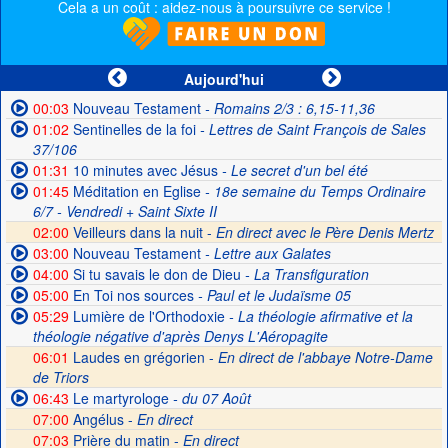
Cela a un coût : aidez-nous à poursuivre ce service !
Aujourd'hui
00:03
Nouveau Testament
- Romains 2/3 : 6,15-11,36
01:02
Sentinelles de la foi
- Lettres de Saint François de Sales
37/106
01:31
10 minutes avec Jésus
- Le secret d'un bel été
01:45
Méditation en Eglise
- 18e semaine du Temps Ordinaire
6/7 - Vendredi + Saint Sixte II
02:00
Veilleurs dans la nuit -
En direct avec le Père Denis Mertz
03:00
Nouveau Testament
- Lettre aux Galates
04:00
Si tu savais le don de Dieu
- La Transfiguration
05:00
En Toi nos sources
- Paul et le Judaïsme 05
05:29
Lumière de l'Orthodoxie
- La théologie afirmative et la
théologie négative d'après Denys L'Aéropagite
06:01
Laudes en grégorien -
En direct de l'abbaye Notre-Dame
de Triors
06:43
Le martyrologe
- du 07 Août
07:00
Angélus -
En direct
07:03
Prière du matin -
En direct