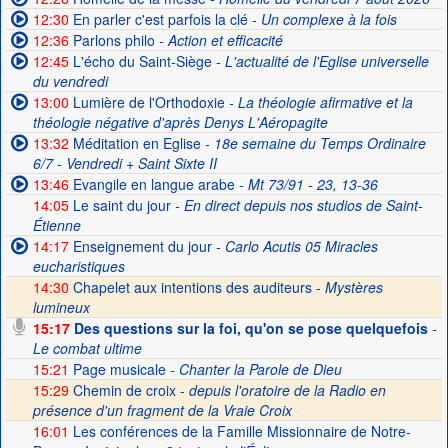
12:30
En parler c'est parfois la clé
- Un complexe à la fois
12:36
Parlons philo
- Action et efficacité
12:45
L'écho du Saint-Siège
- L'actualité de l'Eglise universelle
du vendredi
13:00
Lumière de l'Orthodoxie
- La théologie afirmative et la
théologie négative d'après Denys L'Aéropagite
13:32
Méditation en Eglise
- 18e semaine du Temps Ordinaire
6/7 - Vendredi + Saint Sixte II
13:46
Evangile en langue arabe
- Mt 73/91 - 23, 13-36
14:05
Le saint du jour
- En direct depuis nos studios de Saint-
Étienne
14:17
Enseignement du jour
- Carlo Acutis 05 Miracles
eucharistiques
14:30
Chapelet aux intentions des auditeurs -
Mystères
lumineux
15:17
Des questions sur la foi, qu'on se pose quelquefois
-
Le combat ultime
15:21
Page musicale
- Chanter la Parole de Dieu
15:29
Chemin de croix -
depuis l'oratoire de la Radio en
présence d'un fragment de la Vraie Croix
16:01
Les conférences de la Famille Missionnaire de Notre-