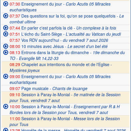
07:30
Enseignement du jour
- Carlo Acutis 05 Miracles
eucharistiques
07:37
Des questions sur la foi, qu'on se pose quelquefois
- Le
combat ultime
07:44
En parler c'est parfois la clé
- Un complexe à la fois
07:51
L'écho du Saint-Siège
- L'actualité au Vatican du jeudi
07:57
Vos RDV aujourd'hui
- du vendredi 7 aout 2026
08:00
10 minutes avec Jésus
- Le secret d'un bel été
08:13
Entrons dans la liturgie du dimanche
- 19e dimanche du
TO - Evangile Mt 14,22-33
08:29
Chapelet aux intentions du monde et de l'Eglise -
Mystères joyeux
09:00
Enseignement du jour
- Carlo Acutis 05 Miracles
eucharistiques
09:07
Page musicale
- Chants de louange
09:10
Session à Paray-le-Monial -
5e matinée de la Session
pour Tous, vendredi 7 aout
10:00
Session à Paray-le-Monial
- Enseignement par R & H
Bordes lors de la Session pour Tous, vendredi 7 aout
11:00
Session à Paray-le-Monial -
Messe lors de la Session
pour Tous
12:28
Homélie de la messe
- Homélie du vendredi 7 aout 2026