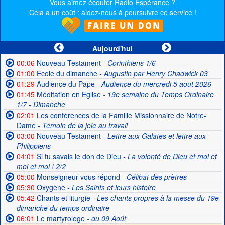
Vous aimez écouter Radio Espérance ?
Cela a un coût : aidez-nous à poursuivre ce service !
Aujourd'hui
00:06
Nouveau Testament
- Corinthiens 1/6
01:00
Ecole du dimanche
- Augustin par Henry Chadwick 03
01:29
Audience du Pape
- Audience du mercredi 5 aout 2026
01:45
Méditation en Eglise
- 19e semaine du Temps Ordinaire
1/7 - Dimanche
02:01
Les conférences de la Famille Missionnaire de Notre-
Dame
- Témoin de la joie au travail
03:00
Nouveau Testament
- Lettre aux Galates et lettre aux
Philippiens
04:01
Si tu savais le don de Dieu
- La volonté de Dieu et moi et
moi et moi ! 2/2
05:00
Monseigneur vous répond
- Célibat des prètres
05:30
Oxygène
- Les Saints et leurs histoire
05:42
Chants et liturgie
- Les chants propres à la messe du 19e
dimanche du temps ordinaire
06:01
Le martyrologe
- du 09 Août