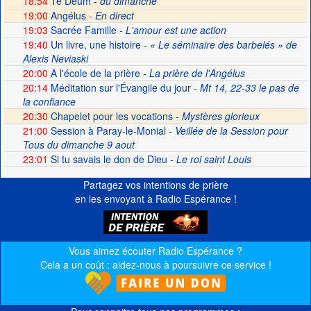
18:54
Te Deum -
du dimanche
19:00
Angélus -
En direct
19:03
Sacrée Famille
- L'amour est une action
19:40
Un livre, une histoire
- « Le séminaire des barbelés » de
Alexis Neviaski
20:00
A l'école de la prière
- La prière de l'Angélus
20:14
Méditation sur l'Évangile du jour
- Mt 14, 22-33 le pas de
la confiance
20:30
Chapelet pour les vocations -
Mystères glorieux
21:00
Session à Paray-le-Monial
- Veillée de la Session pour
Tous du dimanche 9 aout
23:01
Si tu savais le don de Dieu
- Le roi saint Louis
Partagez vos intentions de prière
en les envoyant à Radio Espérance !
Vous aimez écouter Radio Espérance ?
Cela a un coût : aidez-nous à poursuivre ce service !