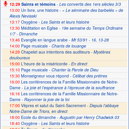
12:29
Saints et témoins
- Les convertis des 1ers siècles 3/3
13:00
Un livre, une histoire
- « Le séminaire des barbelés » de
Alexis Neviaski
13:17
Oxygène
- Les Saints et leurs histoire
13:30
Méditation en Eglise
- 19e semaine du Temps Ordinaire
1/7 - Dimanche
13:46
Evangile en langue arabe
- Mt 53/91 - 16, 13-28
14:00
Page musicale
- Chants de louange
14:29
Chapelet aux intentions des auditeurs -
Mystères
douloureux
15:00
L'heure de la miséricorde -
En direct
15:10
Page musicale
- Chanter la Parole de Dieu
15:30
Monseigneur vous répond
- Célibat des prètres
16:00
Les conférences de la Famille Missionnaire de Notre-
Dame
- La joie et l’espérance à l’épreuve de la souffrance
16:16
Les conférences de la Famille Missionnaire de Notre-
Dame
- Rayonner la joie de la foi
17:00
Vêpres et salut du Saint-Sacrement -
Depuis l'abbaye
Notre-Dame de Triors, en direct
18:00
Ecole du dimanche
- Augustin par Henry Chadwick 03
18:40
Oxygène
- Les Saints et leurs histoire