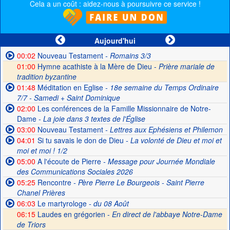
Cela a un coût : aidez-nous à poursuivre ce service !
Aujourd'hui
00:02
Nouveau Testament
- Romains 3/3
01:00
Hymne acathiste à la Mère de Dieu -
Prière mariale de
tradition byzantine
01:48
Méditation en Eglise
- 18e semaine du Temps Ordinaire
7/7 - Samedi + Saint Dominique
02:00
Les conférences de la Famille Missionnaire de Notre-
Dame
- La joie dans 3 textes de l'Église
03:00
Nouveau Testament
- Lettres aux Ephésiens et Philemon
04:01
Si tu savais le don de Dieu
- La volonté de Dieu et moi et
moi et moi ! 1/2
05:00
A l'écoute de Pierre
- Message pour Journée Mondiale
des Communications Sociales 2026
05:25
Rencontre
- Père Pierre Le Bourgeois - Saint Pierre
Chanel Prières
06:03
Le martyrologe
- du 08 Août
06:15
Laudes en grégorien -
En direct de l'abbaye Notre-Dame
de Triors