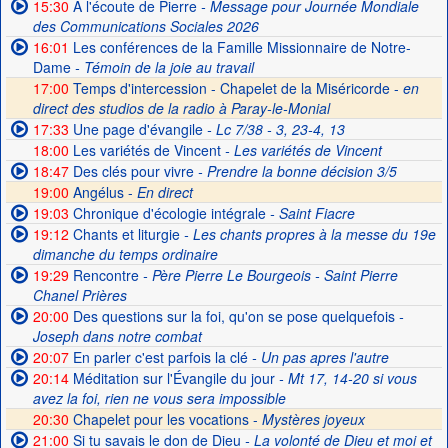
15:30
A l'écoute de Pierre
- Message pour Journée Mondiale
des Communications Sociales 2026
16:01
Les conférences de la Famille Missionnaire de Notre-
Dame
- Témoin de la joie au travail
17:00
Temps d'intercession - Chapelet de la Miséricorde -
en
direct des studios de la radio à Paray-le-Monial
17:33
Une page d'évangile
- Lc 7/38 - 3, 23-4, 13
18:00
Les variétés de Vincent
- Les variétés de Vincent
18:47
Des clés pour vivre
- Prendre la bonne décision 3/5
19:00
Angélus -
En direct
19:03
Chronique d'écologie intégrale
- Saint Fiacre
19:12
Chants et liturgie
- Les chants propres à la messe du 19e
dimanche du temps ordinaire
19:29
Rencontre
- Père Pierre Le Bourgeois - Saint Pierre
Chanel Prières
20:00
Des questions sur la foi, qu'on se pose quelquefois
-
Joseph dans notre combat
20:07
En parler c'est parfois la clé
- Un pas apres l'autre
20:14
Méditation sur l'Évangile du jour
- Mt 17, 14-20 si vous
avez la foi, rien ne vous sera impossible
20:30
Chapelet pour les vocations -
Mystères joyeux
21:00
Si tu savais le don de Dieu
- La volonté de Dieu et moi et