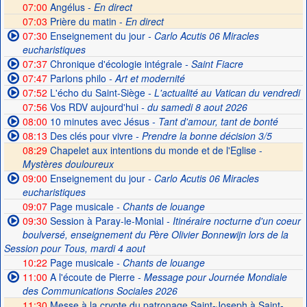
07:00
Angélus -
En direct
07:03
Prière du matin -
En direct
07:30
Enseignement du jour
- Carlo Acutis 06 Miracles
eucharistiques
07:37
Chronique d'écologie intégrale
- Saint Fiacre
07:47
Parlons philo
- Art et modernité
07:52
L'écho du Saint-Siège
- L'actualité au Vatican du vendredi
07:56
Vos RDV aujourd'hui
- du samedi 8 aout 2026
08:00
10 minutes avec Jésus
- Tant d'amour, tant de bonté
08:13
Des clés pour vivre
- Prendre la bonne décision 3/5
08:29
Chapelet aux intentions du monde et de l'Eglise -
Mystères douloureux
09:00
Enseignement du jour
- Carlo Acutis 06 Miracles
eucharistiques
09:07
Page musicale
- Chants de louange
09:30
Session à Paray-le-Monial
- Itinéraire nocturne d'un coeur
boulversé, enseignement du Père Olivier Bonnewijn lors de la
Session pour Tous, mardi 4 aout
10:22
Page musicale
- Chants de louange
11:00
A l'écoute de Pierre
- Message pour Journée Mondiale
des Communications Sociales 2026
11:30
Messe à la crypte du patronage Saint-Joseph à Saint-