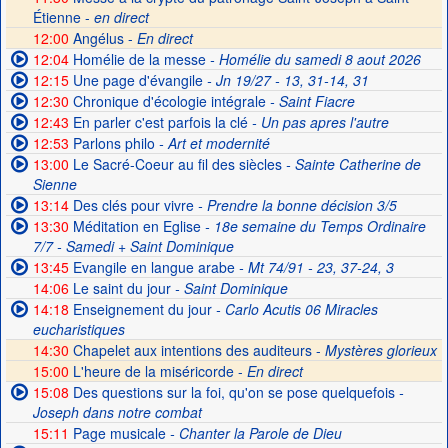
Étienne -
en direct
12:00
Angélus -
En direct
12:04
Homélie de la messe
- Homélie du samedi 8 aout 2026
12:15
Une page d'évangile
- Jn 19/27 - 13, 31-14, 31
12:30
Chronique d'écologie intégrale
- Saint Fiacre
12:43
En parler c'est parfois la clé
- Un pas apres l'autre
12:53
Parlons philo
- Art et modernité
13:00
Le Sacré-Coeur au fil des siècles
- Sainte Catherine de
Sienne
13:14
Des clés pour vivre
- Prendre la bonne décision 3/5
13:30
Méditation en Eglise
- 18e semaine du Temps Ordinaire
7/7 - Samedi + Saint Dominique
13:45
Evangile en langue arabe
- Mt 74/91 - 23, 37-24, 3
14:06
Le saint du jour
- Saint Dominique
14:18
Enseignement du jour
- Carlo Acutis 06 Miracles
eucharistiques
14:30
Chapelet aux intentions des auditeurs -
Mystères glorieux
15:00
L'heure de la miséricorde -
En direct
15:08
Des questions sur la foi, qu'on se pose quelquefois
-
Joseph dans notre combat
15:11
Page musicale
- Chanter la Parole de Dieu