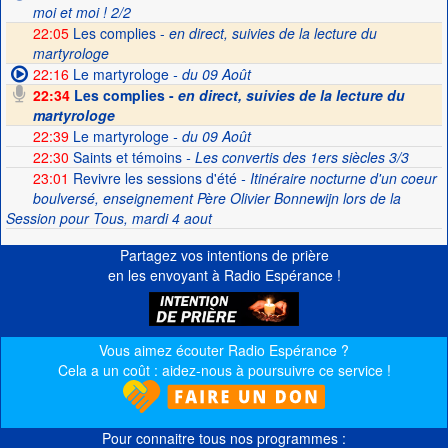
moi et moi ! 2/2
22:05
Les complies -
en direct, suivies de la lecture du
martyrologe
22:16
Le martyrologe
- du 09 Août
22:34
Les complies -
en direct, suivies de la lecture du
martyrologe
22:39
Le martyrologe
- du 09 Août
22:30
Saints et témoins
- Les convertis des 1ers siècles 3/3
23:01
Revivre les sessions d'été
- Itinéraire nocturne d'un coeur
boulversé, enseignement Père Olivier Bonnewijn lors de la
Session pour Tous, mardi 4 aout
Partagez vos intentions de prière
en les envoyant à Radio Espérance !
Vous aimez écouter Radio Espérance ?
Cela a un coût : aidez-nous à poursuivre ce service !
Pour connaitre tous nos programmes :